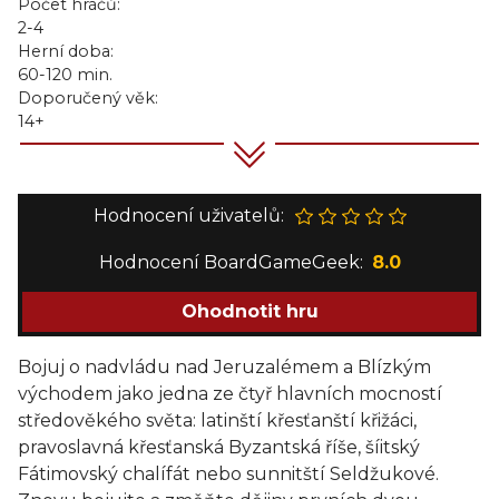
Počet hráčů:
2-4
Herní doba:
60-120 min.
Doporučený věk:
14+
Hodnocení uživatelů:
Hodnocení BoardGameGeek:
8.0
Ohodnotit hru
Bojuj o nadvládu nad Jeruzalémem a Blízkým
východem jako jedna ze čtyř hlavních mocností
středověkého světa: latinští křesťanští křižáci,
pravoslavná křesťanská Byzantská říše, šíitský
Fátimovský chalífát nebo sunnitští Seldžukové.