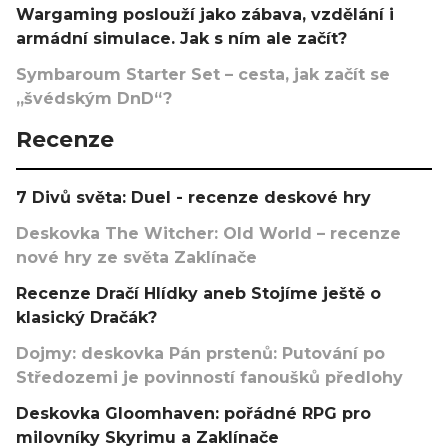
Wargaming poslouží jako zábava, vzdělání i
armádní simulace. Jak s ním ale začít?
Symbaroum Starter Set – cesta, jak začít se
„švédským DnD“?
Recenze
7 Divů světa: Duel - recenze deskové hry
Deskovka The Witcher: Old World – recenze
nové hry ze světa Zaklínače
Recenze Dračí Hlídky aneb Stojíme ještě o
klasický Dračák?
Dojmy: deskovka Pán prstenů: Putování po
Středozemi je povinností fanoušků předlohy
Deskovka Gloomhaven: pořádné RPG pro
milovníky Skyrimu a Zaklínače