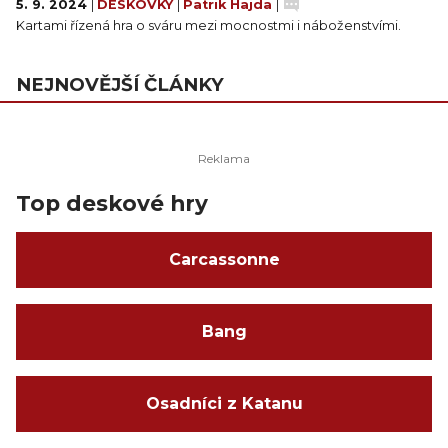
5. 9. 2024
|
DESKOVKY
|
Patrik Hajda
|
Kartami řízená hra o sváru mezi mocnostmi i náboženstvími.
NEJNOVĚJŠÍ ČLÁNKY
Top deskové hry
Carcassonne
Bang
Osadníci z Katanu