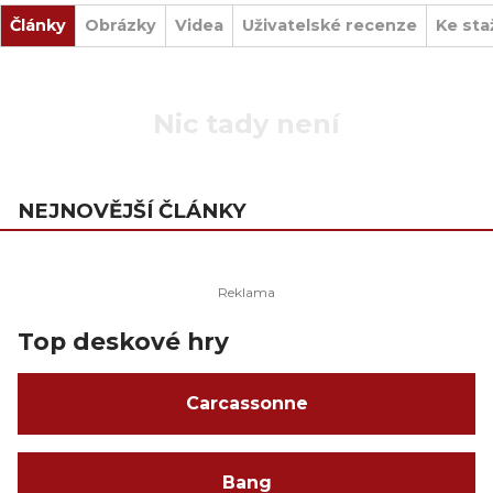
Články
Obrázky
Videa
Uživatelské recenze
Ke sta
Nic tady není
NEJNOVĚJŠÍ ČLÁNKY
Top deskové hry
Carcassonne
Bang