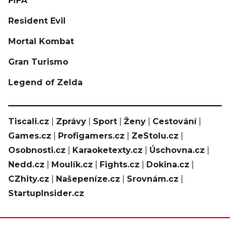
FIFA
Resident Evil
Mortal Kombat
Gran Turismo
Legend of Zelda
Tiscali.cz
|
Zprávy
|
Sport
|
Ženy
|
Cestování
|
Games.cz
|
Profigamers.cz
|
ZeStolu.cz
|
Osobnosti.cz
|
Karaoketexty.cz
|
Úschovna.cz
|
Nedd.cz
|
Moulík.cz
|
Fights.cz
|
Dokina.cz
|
CZhity.cz
|
Našepeníze.cz
|
Srovnám.cz
|
StartupInsider.cz