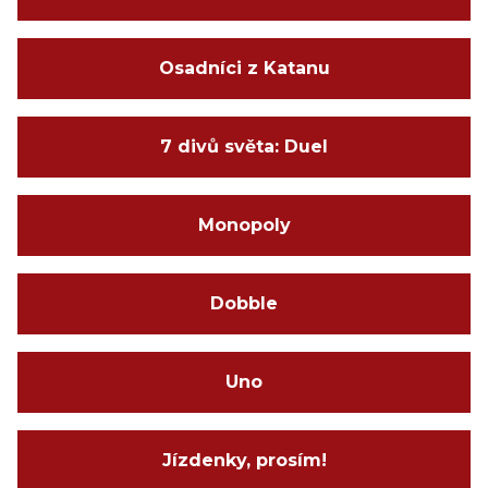
Osadníci z Katanu
7 divů světa: Duel
Monopoly
Dobble
Uno
Jízdenky, prosím!