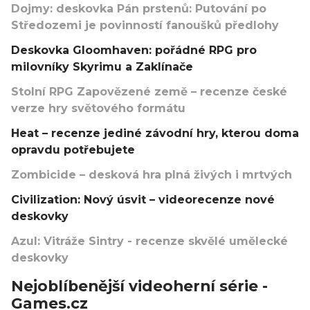
Dojmy: deskovka Pán prstenů: Putování po
Středozemi je povinností fanoušků předlohy
Deskovka Gloomhaven: pořádné RPG pro
milovníky Skyrimu a Zaklínače
Stolní RPG Zapovězené země – recenze české
verze hry světového formátu
Heat – recenze jediné závodní hry, kterou doma
opravdu potřebujete
Zombicide – desková hra plná živých i mrtvých
Civilization: Nový úsvit – videorecenze nové
deskovky
Azul: Vitráže Sintry - recenze skvělé umělecké
deskovky
Nejoblíbenější videoherní série -
Games.cz