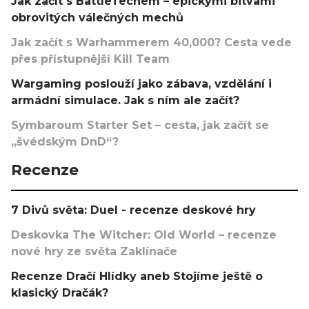
Jak začít s BattleTechem – epickými bitvami
obrovitých válečných mechů
Jak začít s Warhammerem 40,000? Cesta vede
přes přístupnější Kill Team
Wargaming poslouží jako zábava, vzdělání i
armádní simulace. Jak s ním ale začít?
Symbaroum Starter Set – cesta, jak začít se
„švédským DnD“?
Recenze
7 Divů světa: Duel - recenze deskové hry
Deskovka The Witcher: Old World – recenze
nové hry ze světa Zaklínače
Recenze Dračí Hlídky aneb Stojíme ještě o
klasický Dračák?