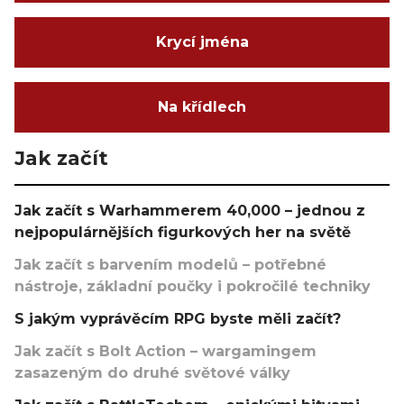
Krycí jména
Na křídlech
Jak začít
Jak začít s Warhammerem 40,000 – jednou z
nejpopulárnějších figurkových her na světě
Jak začít s barvením modelů – potřebné
nástroje, základní poučky i pokročilé techniky
S jakým vyprávěcím RPG byste měli začít?
Jak začít s Bolt Action – wargamingem
zasazeným do druhé světové války