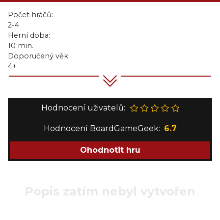
Počet hráčů:
2-4
Herní doba:
10 min.
Doporučený věk:
4+
Hodnocení uživatelů:
Hodnocení BoardGameGeek:
6.7
Ohodnotit hru
Popis zatím nebyl vytvořen