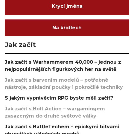
Krycí jména
Na křídlech
Jak začít
Jak začít s Warhammerem 40,000 – jednou z
nejpopulárnějších figurkových her na světě
Jak začít s barvením modelů – potřebné
nástroje, základní poučky i pokročilé techniky
S jakým vyprávěcím RPG byste měli začít?
Jak začít s Bolt Action – wargamingem
zasazeným do druhé světové války
Jak začít s BattleTechem – epickými bitvami
obrovitých válečných mechů