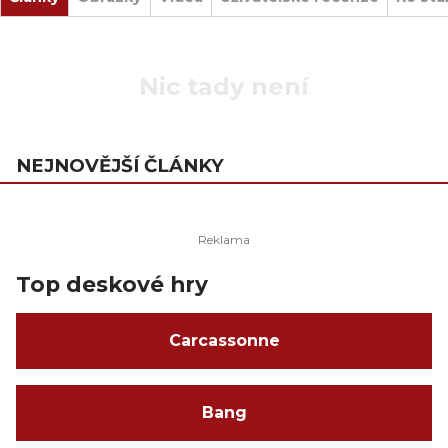
Nic tady není
NEJNOVĚJŠÍ ČLÁNKY
Top deskové hry
Carcassonne
Bang