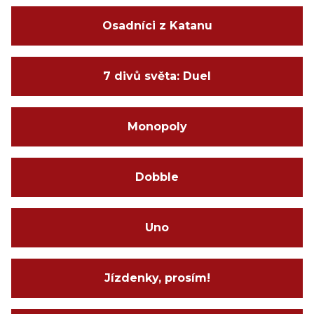
Osadníci z Katanu
7 divů světa: Duel
Monopoly
Dobble
Uno
Jízdenky, prosím!