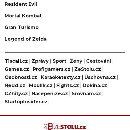
Resident Evil
Mortal Kombat
Gran Turismo
Legend of Zelda
Tiscali.cz
|
Zprávy
|
Sport
|
Ženy
|
Cestování
|
Games.cz
|
Profigamers.cz
|
ZeStolu.cz
|
Osobnosti.cz
|
Karaoketexty.cz
|
Úschovna.cz
|
Nedd.cz
|
Moulík.cz
|
Fights.cz
|
Dokina.cz
|
CZhity.cz
|
Našepeníze.cz
|
Srovnám.cz
|
StartupInsider.cz