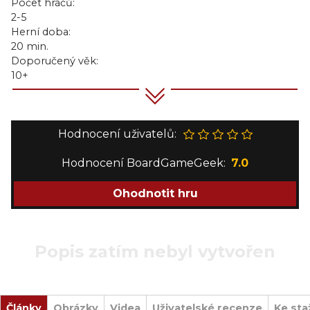
Počet hráčů:
2-5
Herní doba:
20 min.
Doporučený věk:
10+
Hodnocení uživatelů:
Hodnocení BoardGameGeek:
7.0
Ohodnotit hru
Popis zatím nebyl vytvořen
Články
Obrázky
Videa
Uživatelské recenze
Ke sta