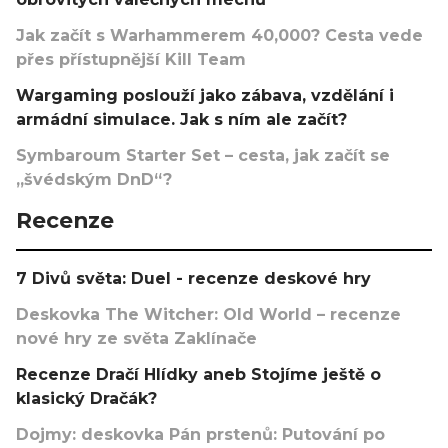
Jak začít s Warhammerem 40,000? Cesta vede
přes přístupnější Kill Team
Wargaming poslouží jako zábava, vzdělání i
armádní simulace. Jak s ním ale začít?
Symbaroum Starter Set – cesta, jak začít se
„švédským DnD“?
Recenze
7 Divů světa: Duel - recenze deskové hry
Deskovka The Witcher: Old World – recenze
nové hry ze světa Zaklínače
Recenze Dračí Hlídky aneb Stojíme ještě o
klasický Dračák?
Dojmy: deskovka Pán prstenů: Putování po