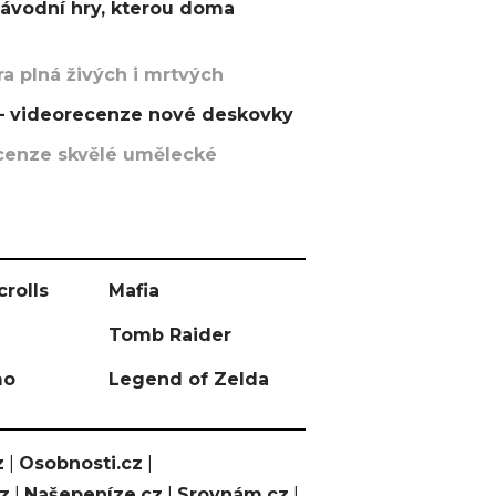
závodní hry, kterou doma
a plná živých i mrtvých
t – videorecenze nové deskovky
recenze skvělé umělecké
crolls
Mafia
Tomb Raider
mo
Legend of Zelda
z
|
Osobnosti.cz
|
cz
|
Našepeníze.cz
|
Srovnám.cz
|