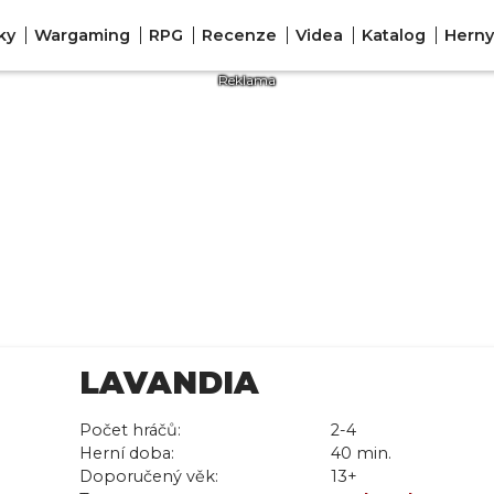
ky
Wargaming
RPG
Recenze
Videa
Katalog
Herny
LAVANDIA
Počet hráčů:
2-4
Herní doba:
40 min.
Doporučený věk:
13+