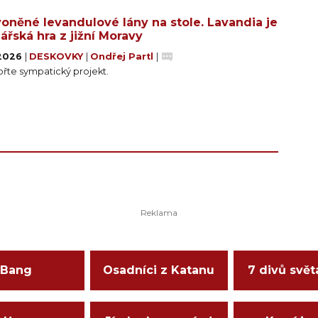
oněné levandulové lány na stole. Lavandia je
ářská hra z jižní Moravy
 2026
|
DESKOVKY
|
Ondřej Partl
|
řte sympatický projekt.
Bang
Osadníci z Katanu
7 divů svět