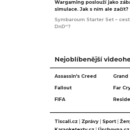
Wargaming poslouží jako zába
simulace. Jak s ním ale začít?
Symbaroum Starter Set – cesta
DnD“?
Nejoblíbenější videohe
Assassin's Creed
Grand 
Fallout
Far Cr
FIFA
Reside
Tiscali.cz
|
Zprávy
|
Sport
|
Žen
Karaoketexty.cz
|
Úschovna.cz