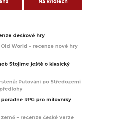
ména
Na křídlech
ecenze deskové hry
 Old World – recenze nové hry
eb Stojíme ještě o klasický
rstenů: Putování po Středozemi
 předlohy
pořádné RPG pro milovníky
 země – recenze české verze