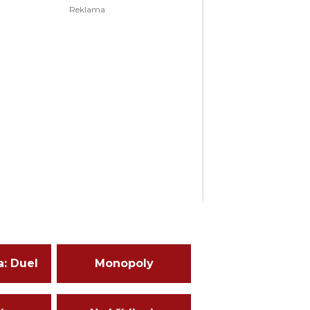
a: Duel
Monopoly