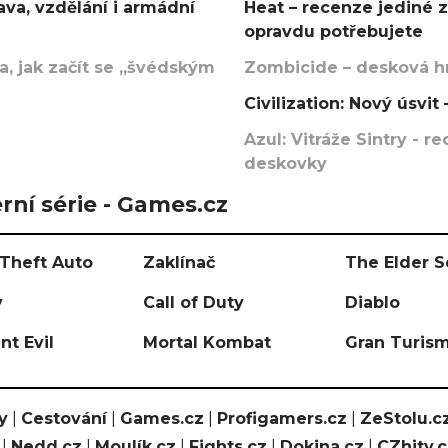
va, vzdělání i armádní
Heat – recenze jediné 
opravdu potřebujete
, jak začít se „švédským
Zombicide – desková hr
Civilization: Nový úsvi
Azul: Vitráže Sintry - 
deskovky
rní série - Games.cz
Theft Auto
Zaklínač
The Elder S
y
Call of Duty
Diablo
nt Evil
Mortal Kombat
Gran Turis
y
|
Cestování
|
Games.cz
|
Profigamers.cz
|
ZeStolu.c
|
Nedd.cz
|
Moulík.cz
|
Fights.cz
|
Dokina.cz
|
CZhity.