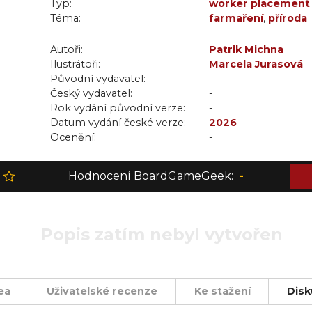
Typ:
worker placement
Téma:
farmaření
,
příroda
Autoři:
Patrik Michna
Ilustrátoři:
Marcela Jurasová
Původní vydavatel:
-
Český vydavatel:
-
Rok vydání původní verze:
-
Datum vydání české verze:
2026
Ocenění:
-
Hodnocení BoardGameGeek:
-
Popis zatím nebyl vytvořen
ea
Uživatelské recenze
Ke stažení
Disk