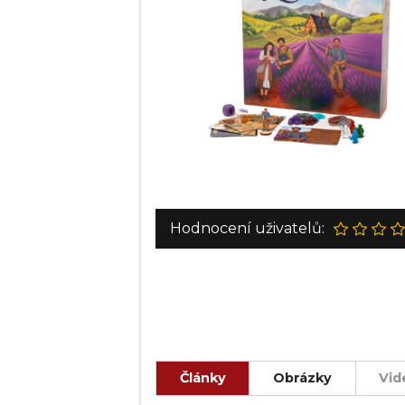
Hodnocení uživatelů:
Články
Obrázky
Vid