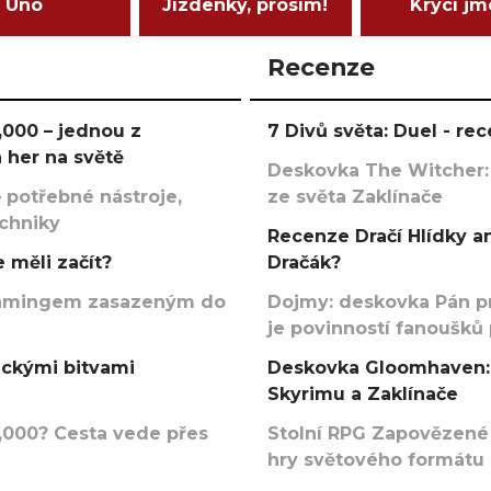
Uno
Jízdenky, prosím!
Krycí j
Recenze
000 – jednou z
7 Divů světa: Duel - r
 her na světě
Deskovka The Witcher:
 potřebné nástroje,
ze světa Zaklínače
echniky
Recenze Dračí Hlídky an
 měli začít?
Dračák?
argamingem zasazeným do
Dojmy: deskovka Pán p
je povinností fanoušků
ickými bitvami
Deskovka Gloomhaven: 
Skyrimu a Zaklínače
000? Cesta vede přes
Stolní RPG Zapovězené
hry světového formátu