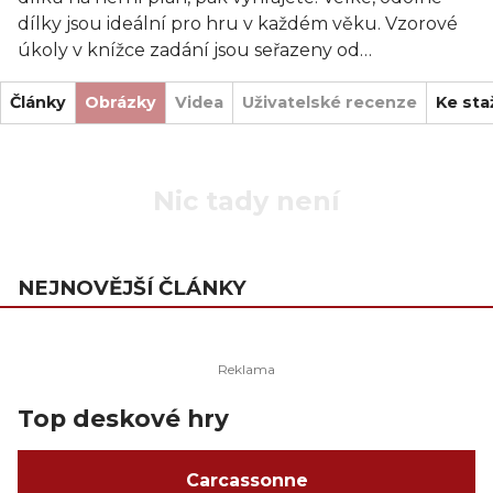
dílky jsou ideální pro hru v každém věku. Vzorové
úkoly v knížce zadání jsou seřazeny od
jednodušších až po velmi náročné. Ty nejnáročnější
Články
mají pak pouze jediné řešení. Použijte vzorová
Obrázky
Videa
Uživatelské recenze
Ke sta
zadání, nebo si jednoduše vytvořte svá vlastní!
Nic tady není
NEJNOVĚJŠÍ ČLÁNKY
Top deskové hry
Carcassonne