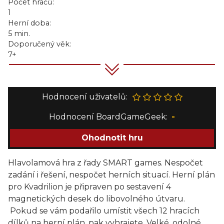
Počet hráčů:
1
Herní doba:
5 min.
Doporučený věk:
7+
Hodnocení uživatelů:
Hodnocení BoardGameGeek:
-
Ohodnotit hru
Hlavolamová hra z řady SMART games. Nespočet
zadání i řešení, nespočet herních situací. Herní plán
pro Kvadrilion je připraven po sestavení 4
magnetických desek do libovolného útvaru.
Pokud se vám podařilo umístit všech 12 hracích
dílků na herní plán, pak vyhrajete. Velké, odolné