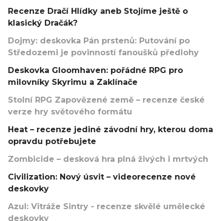
Recenze Dračí Hlídky aneb Stojíme ještě o
klasický Dračák?
Dojmy: deskovka Pán prstenů: Putování po
Středozemi je povinností fanoušků předlohy
Deskovka Gloomhaven: pořádné RPG pro
milovníky Skyrimu a Zaklínače
Stolní RPG Zapovězené země – recenze české
verze hry světového formátu
Heat – recenze jediné závodní hry, kterou doma
opravdu potřebujete
Zombicide – desková hra plná živých i mrtvých
Civilization: Nový úsvit – videorecenze nové
deskovky
Azul: Vitráže Sintry - recenze skvělé umělecké
deskovky