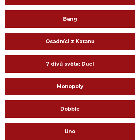
Bang
Osadníci z Katanu
7 divů světa: Duel
Monopoly
Dobble
Uno