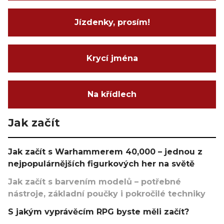
Jízdenky, prosím!
Krycí jména
Na křídlech
Jak začít
Jak začít s Warhammerem 40,000 – jednou z
nejpopulárnějších figurkových her na světě
Jak začít s barvením modelů – potřebné
nástroje, základní poučky i pokročilé techniky
S jakým vyprávěcím RPG byste měli začít?