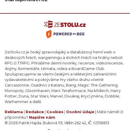
ZeStolu.cz je český zpravodajský a databázový herní web o
deskových hrách, wargamingu a stolních hrách na hrdiny neboli
RPG či TTRPG. Přinášíme denní novinky, recenze, videorecenze,
dojmy, komentáře, témata, videa a BoardGame Club.
Spolupracujeme se všemi českými a některými zahraničními
vydavatelstvími a pokrýváme hry všeho druhu včetně
Carcassonne, Osadníci z Katanu, Bang, Magic: The Gathering,
Monopoly, Gloomhaven, Mars: Teraformace, Na křídlech, Harry
Potter, Duna, Star Wars, Marvel, Divukraj, Krycí jména, Dobble,
Warhammer a další.
Reklama
|
Redakce
|
Cookies
|
Osobní údaje
| Máte námět či
připomínku?
Napište nám
© 2026 Patrik Hajda, Buková 115, Věšín 262 42, IČ: 03156613