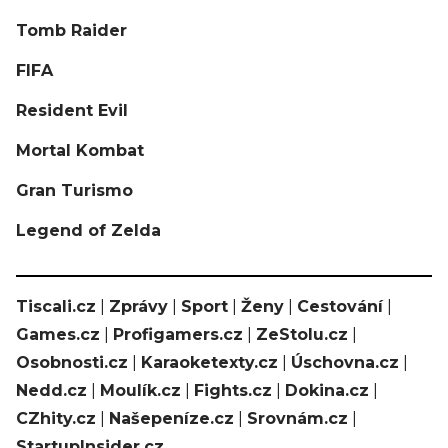
Tomb Raider
FIFA
Resident Evil
Mortal Kombat
Gran Turismo
Legend of Zelda
Tiscali.cz
|
Zprávy
|
Sport
|
Ženy
|
Cestování
|
Games.cz
|
Profigamers.cz
|
ZeStolu.cz
|
Osobnosti.cz
|
Karaoketexty.cz
|
Úschovna.cz
|
Nedd.cz
|
Moulík.cz
|
Fights.cz
|
Dokina.cz
|
CZhity.cz
|
Našepeníze.cz
|
Srovnám.cz
|
StartupInsider.cz