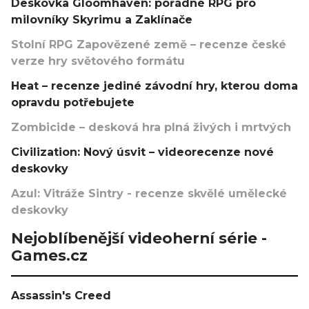
Deskovka Gloomhaven: pořádné RPG pro
milovníky Skyrimu a Zaklínače
Stolní RPG Zapovězené země – recenze české
verze hry světového formátu
Heat – recenze jediné závodní hry, kterou doma
opravdu potřebujete
Zombicide – desková hra plná živých i mrtvých
Civilization: Nový úsvit – videorecenze nové
deskovky
Azul: Vitráže Sintry - recenze skvělé umělecké
deskovky
Nejoblíbenější videoherní série -
Games.cz
Assassin's Creed