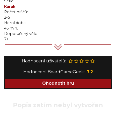
Série:
Karak
Počet hráčů:
2-5
Herní doba:
45 min.
Doporučený věk:
7+
Hodnocení uživatelů:
Hodnocení BoardGameGeek:
7.2
Ohodnotit hru
Popis zatím nebyl vytvořen