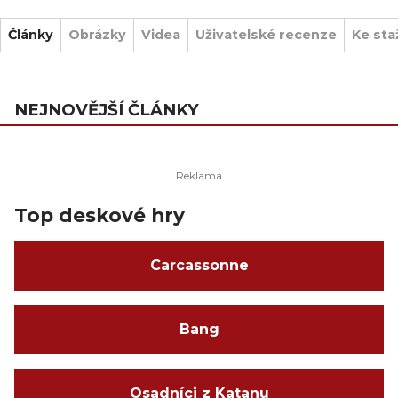
Články
Obrázky
Videa
Uživatelské recenze
Ke sta
NEJNOVĚJŠÍ ČLÁNKY
Top deskové hry
Carcassonne
Bang
Osadníci z Katanu