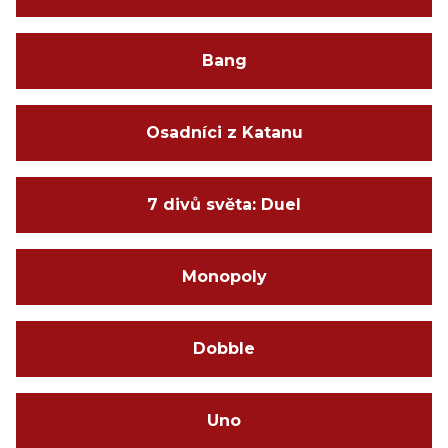
Bang
Osadníci z Katanu
7 divů světa: Duel
Monopoly
Dobble
Uno