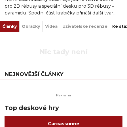
pro 2D rébusy a speciální desku pro 3D rébusy –
pyramidu. Spodní část krabičky přináší další tvar
desky pro 2D rébusy. A to vše v malé kompaktní
Články
krabičce, ideální na cesty!
Obrázky
Videa
Uživatelské recenze
Ke sta
Nic tady není
NEJNOVĚJŠÍ ČLÁNKY
Top deskové hry
Carcassonne