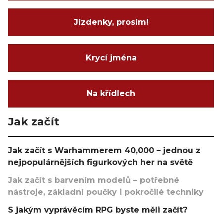
Jízdenky, prosím!
Krycí jména
Na křídlech
Jak začít
Jak začít s Warhammerem 40,000 – jednou z
nejpopulárnějších figurkových her na světě
Jak začít s barvením modelů – potřebné
nástroje, základní poučky i pokročilé techniky
S jakým vyprávěcím RPG byste měli začít?