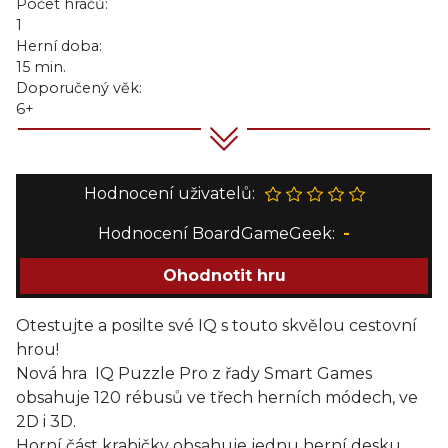
Počet hráčů:
1
Herní doba:
15 min.
Doporučený věk:
6+
Hodnocení uživatelů:
Hodnocení BoardGameGeek:
-
Ohodnotit hru
Otestujte a posilte své IQ s touto skvělou cestovní
hrou!
Nová hra IQ Puzzle Pro z řady Smart Games
obsahuje 120 rébusů ve třech herních módech, ve
2D i 3D.
Horní část krabičky obsahuje jednu herní desku