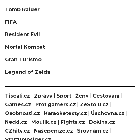
Tomb Raider
FIFA
Resident Evil
Mortal Kombat
Gran Turismo
Legend of Zelda
Tiscali.cz
|
Zprávy
|
Sport
|
Ženy
|
Cestování
|
Games.cz
|
Profigamers.cz
|
ZeStolu.cz
|
Osobnosti.cz
|
Karaoketexty.cz
|
Úschovna.cz
|
Nedd.cz
|
Moulík.cz
|
Fights.cz
|
Dokina.cz
|
CZhity.cz
|
Našepeníze.cz
|
Srovnám.cz
|
StartupInsider.cz