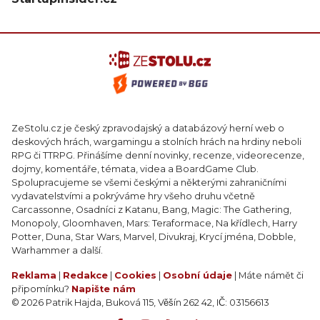
ZeStolu.cz je český zpravodajský a databázový herní web o
deskových hrách, wargamingu a stolních hrách na hrdiny neboli
RPG či TTRPG. Přinášíme denní novinky, recenze, videorecenze,
dojmy, komentáře, témata, videa a BoardGame Club.
Spolupracujeme se všemi českými a některými zahraničními
vydavatelstvími a pokrýváme hry všeho druhu včetně
Carcassonne, Osadníci z Katanu, Bang, Magic: The Gathering,
Monopoly, Gloomhaven, Mars: Teraformace, Na křídlech, Harry
Potter, Duna, Star Wars, Marvel, Divukraj, Krycí jména, Dobble,
Warhammer a další.
Reklama
|
Redakce
|
Cookies
|
Osobní údaje
| Máte námět či
připomínku?
Napište nám
© 2026 Patrik Hajda, Buková 115, Věšín 262 42, IČ: 03156613