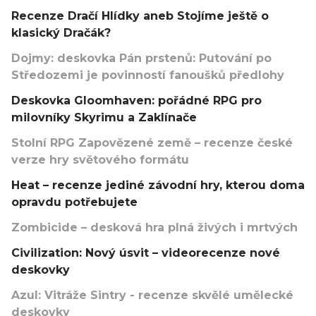
Recenze Dračí Hlídky aneb Stojíme ještě o
klasický Dračák?
Dojmy: deskovka Pán prstenů: Putování po
Středozemi je povinností fanoušků předlohy
Deskovka Gloomhaven: pořádné RPG pro
milovníky Skyrimu a Zaklínače
Stolní RPG Zapovězené země – recenze české
verze hry světového formátu
Heat – recenze jediné závodní hry, kterou doma
opravdu potřebujete
Zombicide – desková hra plná živých i mrtvých
Civilization: Nový úsvit – videorecenze nové
deskovky
Azul: Vitráže Sintry - recenze skvělé umělecké
deskovky