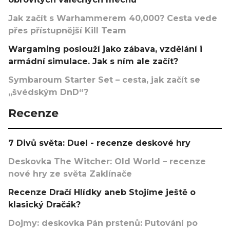
Jak začít s Warhammerem 40,000? Cesta vede
přes přístupnější Kill Team
Wargaming poslouží jako zábava, vzdělání i
armádní simulace. Jak s ním ale začít?
Symbaroum Starter Set – cesta, jak začít se
„švédským DnD“?
Recenze
7 Divů světa: Duel - recenze deskové hry
Deskovka The Witcher: Old World – recenze
nové hry ze světa Zaklínače
Recenze Dračí Hlídky aneb Stojíme ještě o
klasický Dračák?
Dojmy: deskovka Pán prstenů: Putování po