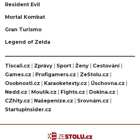
Resident Evil
Mortal Kombat
Gran Turismo
Legend of Zelda
Tiscali.cz
|
Zprávy
|
Sport
|
Ženy
|
Cestování
|
Games.cz
|
Profigamers.cz
|
ZeStolu.cz
|
Osobnosti.cz
|
Karaoketexty.cz
|
Úschovna.cz
|
Nedd.cz
|
Moulík.cz
|
Fights.cz
|
Dokina.cz
|
CZhity.cz
|
Našepeníze.cz
|
Srovnám.cz
|
StartupInsider.cz