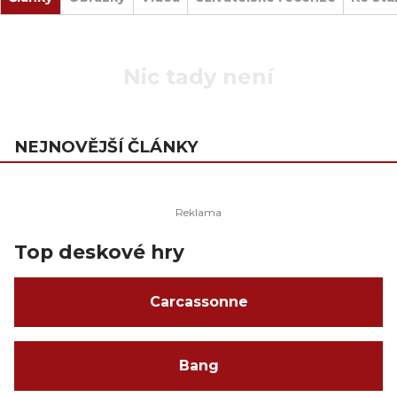
Nic tady není
NEJNOVĚJŠÍ ČLÁNKY
Top deskové hry
Carcassonne
Bang