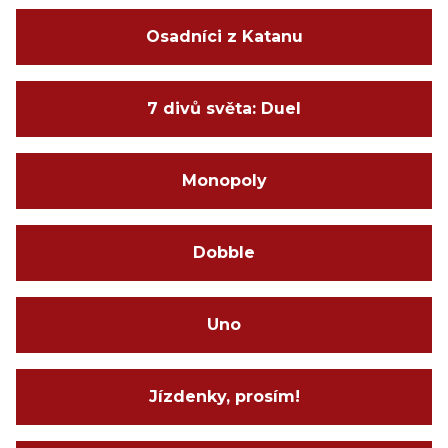
Osadníci z Katanu
7 divů světa: Duel
Monopoly
Dobble
Uno
Jízdenky, prosím!