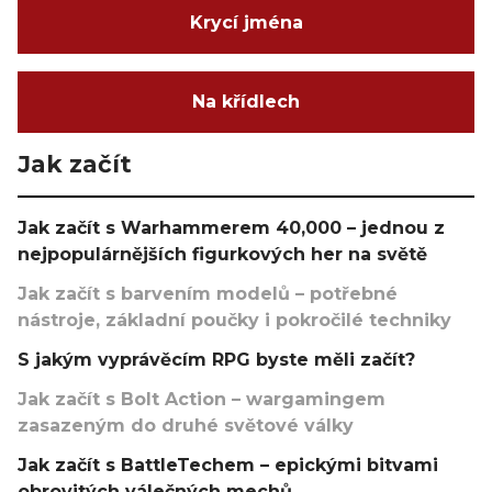
Krycí jména
Na křídlech
Jak začít
Jak začít s Warhammerem 40,000 – jednou z
nejpopulárnějších figurkových her na světě
Jak začít s barvením modelů – potřebné
nástroje, základní poučky i pokročilé techniky
S jakým vyprávěcím RPG byste měli začít?
Jak začít s Bolt Action – wargamingem
zasazeným do druhé světové války
Jak začít s BattleTechem – epickými bitvami
obrovitých válečných mechů