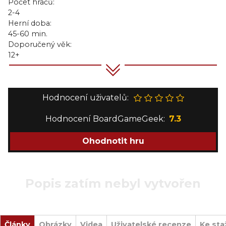
Počet hráčů:
2-4
Herní doba:
45-60 min.
Doporučený věk:
12+
Hodnocení uživatelů:
Hodnocení BoardGameGeek:
7.3
Ohodnotit hru
Popis zatím nebyl vytvořen
Články
Obrázky
Videa
Uživatelské recenze
Ke sta