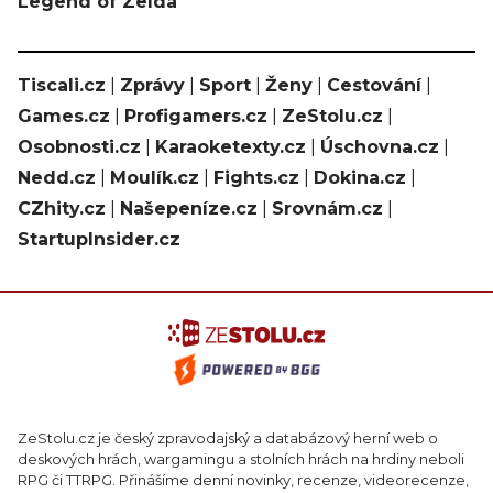
Legend of Zelda
Tiscali.cz
|
Zprávy
|
Sport
|
Ženy
|
Cestování
|
Games.cz
|
Profigamers.cz
|
ZeStolu.cz
|
Osobnosti.cz
|
Karaoketexty.cz
|
Úschovna.cz
|
Nedd.cz
|
Moulík.cz
|
Fights.cz
|
Dokina.cz
|
CZhity.cz
|
Našepeníze.cz
|
Srovnám.cz
|
StartupInsider.cz
ZeStolu.cz je český zpravodajský a databázový herní web o
deskových hrách, wargamingu a stolních hrách na hrdiny neboli
RPG či TTRPG. Přinášíme denní novinky, recenze, videorecenze,