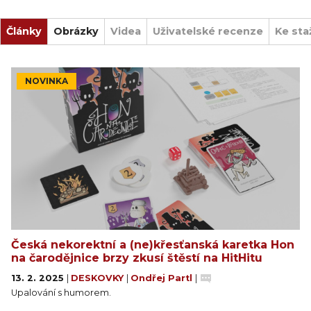
Články
Obrázky
Videa
Uživatelské recenze
Ke sta
NOVINKA
Česká nekorektní a (ne)křesťanská karetka Hon
na čarodějnice brzy zkusí štěstí na HitHitu
13. 2. 2025
|
DESKOVKY
|
Ondřej Partl
|
Upalování s humorem.