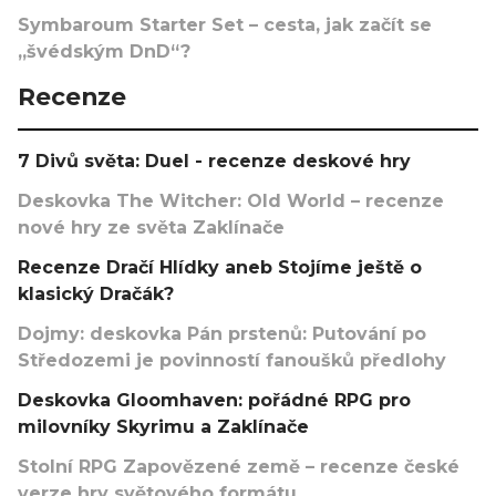
Symbaroum Starter Set – cesta, jak začít se
„švédským DnD“?
Recenze
7 Divů světa: Duel - recenze deskové hry
Deskovka The Witcher: Old World – recenze
nové hry ze světa Zaklínače
Recenze Dračí Hlídky aneb Stojíme ještě o
klasický Dračák?
Dojmy: deskovka Pán prstenů: Putování po
Středozemi je povinností fanoušků předlohy
Deskovka Gloomhaven: pořádné RPG pro
milovníky Skyrimu a Zaklínače
Stolní RPG Zapovězené země – recenze české
verze hry světového formátu