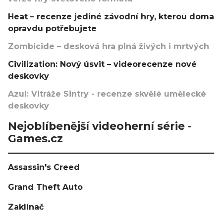
Heat – recenze jediné závodní hry, kterou doma
opravdu potřebujete
Zombicide – desková hra plná živých i mrtvých
Civilization: Nový úsvit – videorecenze nové
deskovky
Azul: Vitráže Sintry - recenze skvělé umělecké
deskovky
Nejoblíbenější videoherní série -
Games.cz
Assassin's Creed
Grand Theft Auto
Zaklínač