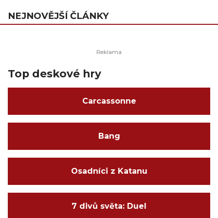
NEJNOVĚJŠÍ ČLÁNKY
Top deskové hry
Carcassonne
Bang
Osadníci z Katanu
7 divů světa: Duel