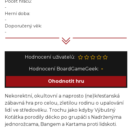
Počet hráčů:
-
Herní doba:
-
Doporučený věk:
-
Hodnocení uživatelů:
Hodnocení BoardGameGeek:
-
Ohodnotit hru
Nekorektní, okultovní a naprosto (ne)křesťanská
zábavná hra pro celou, zletilou rodinu o upalování
lidí ve středověku. Trochu jako kdyby Výbušný
Koťátka porodily děcko po grupáči s Nadrženýma
jednorožcama, Bangem a Kartama proti lidskoti.