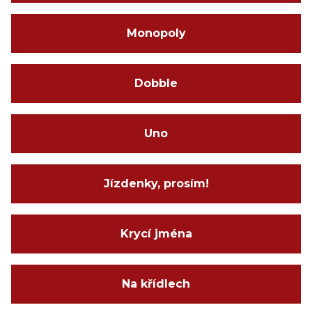
Monopoly
Dobble
Uno
Jízdenky, prosím!
Krycí jména
Na křídlech