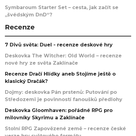
Symbaroum Starter Set – cesta, jak začít se
„švédským DnD“?
Recenze
7 Divů světa: Duel - recenze deskové hry
Deskovka The Witcher: Old World – recenze
nové hry ze světa Zaklínače
Recenze Dračí Hlídky aneb Stojíme ještě o
klasický Dračák?
Dojmy: deskovka Pán prstenů: Putování po
Středozemi je povinností fanoušků předlohy
Deskovka Gloomhaven: pořádné RPG pro
milovníky Skyrimu a Zaklínače
Stolní RPG Zapovězené země – recenze české
verze hry světového formátu