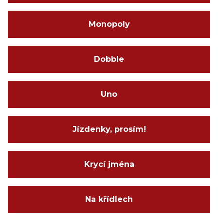
Monopoly
Dobble
Uno
Jízdenky, prosím!
Krycí jména
Na křídlech