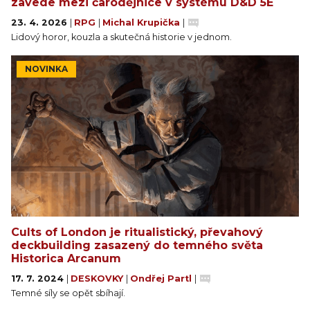
zavede mezi čarodějnice v systému D&D 5E
23. 4. 2026
|
RPG
|
Michal Krupička
|
Lidový horor, kouzla a skutečná historie v jednom.
NOVINKA
Cults of London je ritualistický, převahový
deckbuilding zasazený do temného světa
Historica Arcanum
17. 7. 2024
|
DESKOVKY
|
Ondřej Partl
|
Temné síly se opět sbíhají.