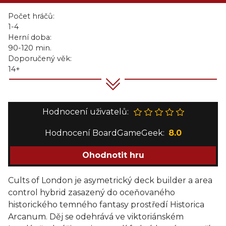
Počet hráčů:
1-4
Herní doba:
90-120 min.
Doporučený věk:
14+
Hodnocení uživatelů:
Hodnocení BoardGameGeek:
8.0
Ohodnotit hru
Cults of London je asymetrický deck builder a area
control hybrid zasazený do oceňovaného
historického temného fantasy prostředí Historica
Arcanum. Děj se odehrává ve viktoriánském