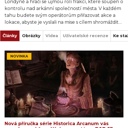
Londýně a hráči se ujmou rolí frakcí, které soupeří o
kontrolu nad arkánní společností města. V každém
tahu budete svým operátorům přiřazovat akce a
lokace, abyste je vyslali na mise s cílem shromáždit
zdroje, eliminovat nepřátelské protivníky a splnit
Články
podmínky vítězství. Před zahájením misí budete
Obrázky
Videa
Uživatelské recenze
Ke sta
mít vy i vaši nepřátelé možnost odhalit detaily každé
mise. Ve znalostech je přece síla.
NOVINKA
Nová příručka série Historica Arcanum vás