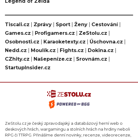
Legend of Zelda
Tiscali.cz
|
Zprávy
|
Sport
|
Ženy
|
Cestování
|
Games.cz
|
Profigamers.cz
|
ZeStolu.cz
|
Osobnosti.cz
|
Karaoketexty.cz
|
Úschovna.cz
|
Nedd.cz
|
Moulík.cz
|
Fights.cz
|
Dokina.cz
|
CZhity.cz
|
Našepeníze.cz
|
Srovnám.cz
|
StartupInsider.cz
ZeStolu.cz je český zpravodajský a databázový herní web o
deskových hrách, wargamingu a stolních hrách na hrdiny neboli
RPG či TTRPG. Přinášíme denní novinky, recenze, videorecenze,