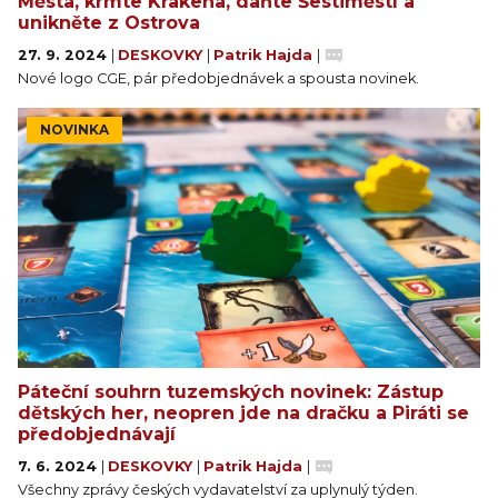
Města, krmte Krakena, daňte Šestiměstí a
unikněte z Ostrova
27. 9. 2024
|
DESKOVKY
|
Patrik Hajda
|
Nové logo CGE, pár předobjednávek a spousta novinek.
NOVINKA
Páteční souhrn tuzemských novinek: Zástup
dětských her, neopren jde na dračku a Piráti se
předobjednávají
7. 6. 2024
|
DESKOVKY
|
Patrik Hajda
|
Všechny zprávy českých vydavatelství za uplynulý týden.