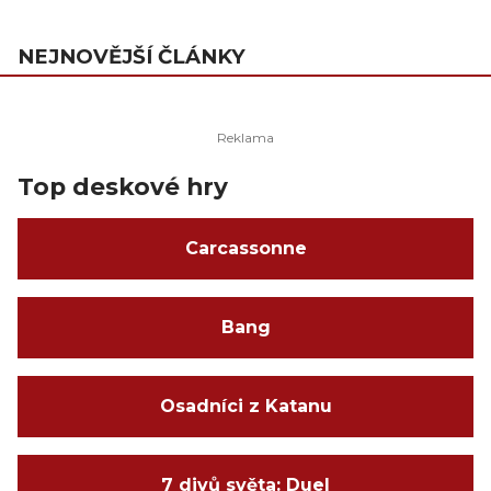
NEJNOVĚJŠÍ ČLÁNKY
Top deskové hry
Carcassonne
Bang
Osadníci z Katanu
7 divů světa: Duel