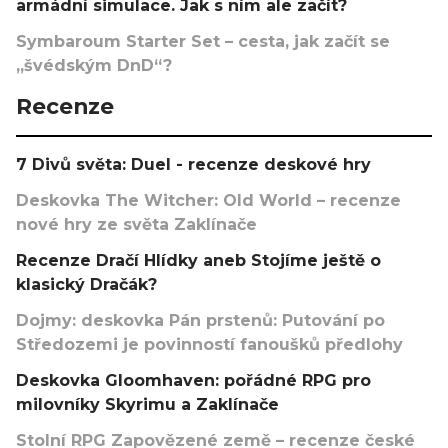
armádní simulace. Jak s ním ale začít?
Symbaroum Starter Set – cesta, jak začít se
„švédským DnD“?
Recenze
7 Divů světa: Duel - recenze deskové hry
Deskovka The Witcher: Old World – recenze
nové hry ze světa Zaklínače
Recenze Dračí Hlídky aneb Stojíme ještě o
klasický Dračák?
Dojmy: deskovka Pán prstenů: Putování po
Středozemi je povinností fanoušků předlohy
Deskovka Gloomhaven: pořádné RPG pro
milovníky Skyrimu a Zaklínače
Stolní RPG Zapovězené země – recenze české