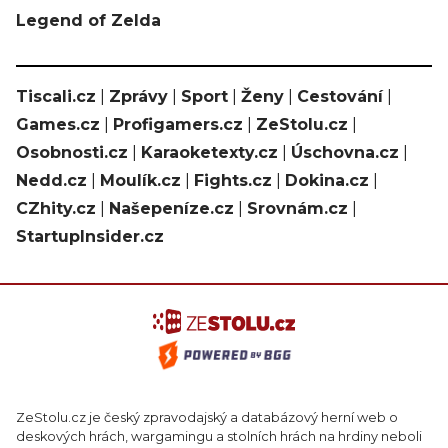
Legend of Zelda
Tiscali.cz
|
Zprávy
|
Sport
|
Ženy
|
Cestování
|
Games.cz
|
Profigamers.cz
|
ZeStolu.cz
|
Osobnosti.cz
|
Karaoketexty.cz
|
Úschovna.cz
|
Nedd.cz
|
Moulík.cz
|
Fights.cz
|
Dokina.cz
|
CZhity.cz
|
Našepeníze.cz
|
Srovnám.cz
|
StartupInsider.cz
ZeStolu.cz je český zpravodajský a databázový herní web o
deskových hrách, wargamingu a stolních hrách na hrdiny neboli