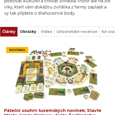
pěstovat kukuřici a chovat zvířátka. Pozor ale na zlé
vlky, kteří vám dokážou zvířátka z farmy zaplašit a
vy tak přijdete o drahocenné body.
Farmička doplňuje řadu her do kapsy Mrkve a
Články
zběsile a Duhová medúza a krásně poslouží jako
Obrázky
Videa
Uživatelské recenze
Ke sta
první strategická hra, kterou si snadno zahrají děti
od šesti let i ty o něco mladší.
NOVINKA
Páteční souhrn tuzemských novinek: Stavte