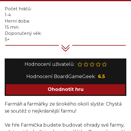
Počet hráčů:
1-4
Herní doba:
15 min.
Doporučený věk:
5+
Hodnocení uživatelů:
Hodnocení BoardGameGeek:
6.5
Ohodnotit hru
Farmáři a farmářky ze širokého okolí slyšte: Chystá
se soutěž o nejkrásnější farmu!
Ve hře Farmička budete budovat ohrady své farmy,