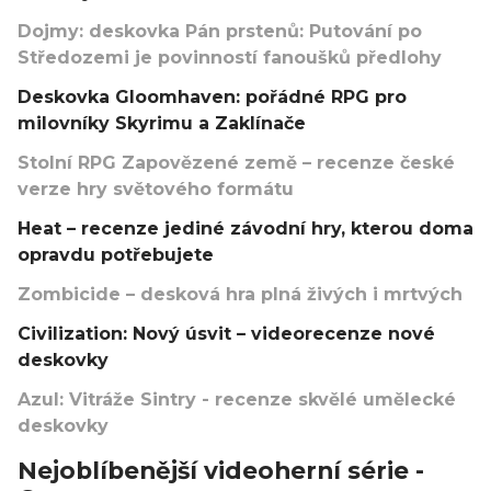
Dojmy: deskovka Pán prstenů: Putování po
Středozemi je povinností fanoušků předlohy
Deskovka Gloomhaven: pořádné RPG pro
milovníky Skyrimu a Zaklínače
Stolní RPG Zapovězené země – recenze české
verze hry světového formátu
Heat – recenze jediné závodní hry, kterou doma
opravdu potřebujete
Zombicide – desková hra plná živých i mrtvých
Civilization: Nový úsvit – videorecenze nové
deskovky
Azul: Vitráže Sintry - recenze skvělé umělecké
deskovky
Nejoblíbenější videoherní série -