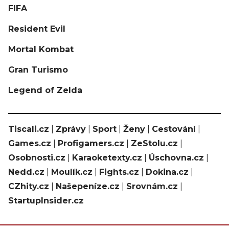
FIFA
Resident Evil
Mortal Kombat
Gran Turismo
Legend of Zelda
Tiscali.cz
|
Zprávy
|
Sport
|
Ženy
|
Cestování
|
Games.cz
|
Profigamers.cz
|
ZeStolu.cz
|
Osobnosti.cz
|
Karaoketexty.cz
|
Úschovna.cz
|
Nedd.cz
|
Moulík.cz
|
Fights.cz
|
Dokina.cz
|
CZhity.cz
|
Našepeníze.cz
|
Srovnám.cz
|
StartupInsider.cz