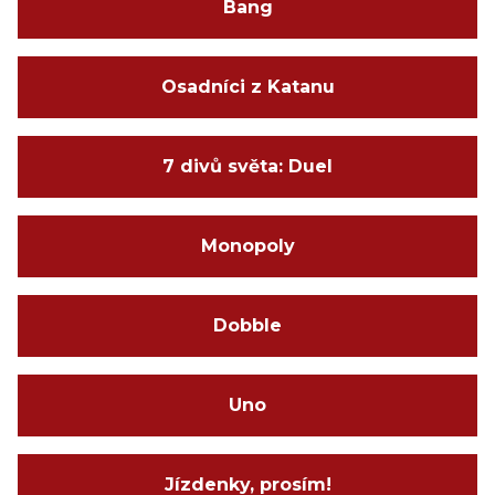
Bang
Osadníci z Katanu
7 divů světa: Duel
Monopoly
Dobble
Uno
Jízdenky, prosím!