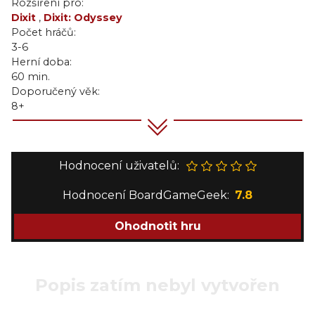
Rozšíření pro:
Dixit
,
Dixit: Odyssey
Počet hráčů:
3-6
Herní doba:
60 min.
Doporučený věk:
8+
Hodnocení uživatelů:
Hodnocení BoardGameGeek:
7.8
Ohodnotit hru
Popis zatím nebyl vytvořen