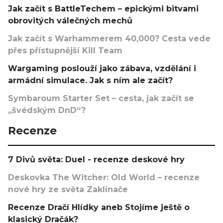
Jak začít s BattleTechem – epickými bitvami
obrovitých válečných mechů
Jak začít s Warhammerem 40,000? Cesta vede
přes přístupnější Kill Team
Wargaming poslouží jako zábava, vzdělání i
armádní simulace. Jak s ním ale začít?
Symbaroum Starter Set – cesta, jak začít se
„švédským DnD“?
Recenze
7 Divů světa: Duel - recenze deskové hry
Deskovka The Witcher: Old World – recenze
nové hry ze světa Zaklínače
Recenze Dračí Hlídky aneb Stojíme ještě o
klasický Dračák?