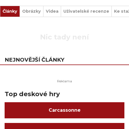
Články
Obrázky
Videa
Uživatelské recenze
Ke sta
Nic tady není
NEJNOVĚJŠÍ ČLÁNKY
Top deskové hry
Carcassonne