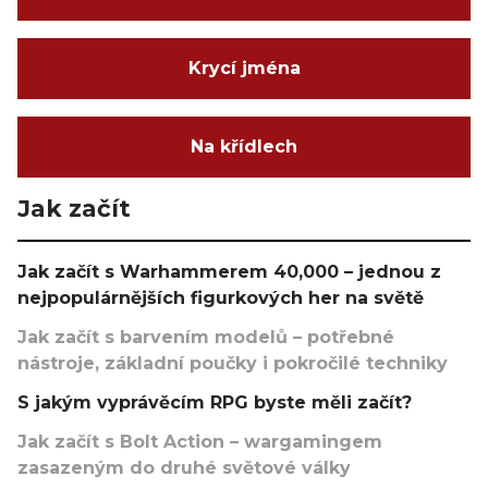
Krycí jména
Na křídlech
Jak začít
Jak začít s Warhammerem 40,000 – jednou z
nejpopulárnějších figurkových her na světě
Jak začít s barvením modelů – potřebné
nástroje, základní poučky i pokročilé techniky
S jakým vyprávěcím RPG byste měli začít?
Jak začít s Bolt Action – wargamingem
zasazeným do druhé světové války