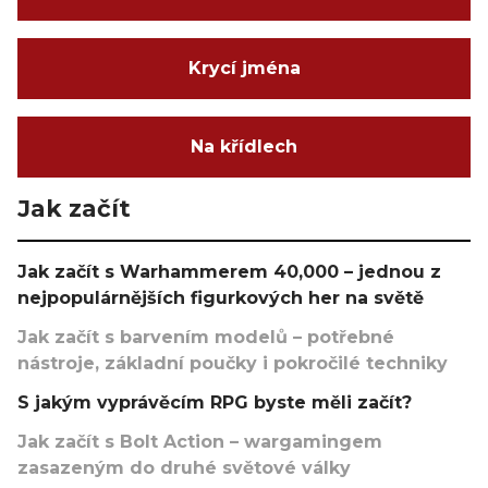
Krycí jména
Na křídlech
Jak začít
Jak začít s Warhammerem 40,000 – jednou z
nejpopulárnějších figurkových her na světě
Jak začít s barvením modelů – potřebné
nástroje, základní poučky i pokročilé techniky
S jakým vyprávěcím RPG byste měli začít?
Jak začít s Bolt Action – wargamingem
zasazeným do druhé světové války