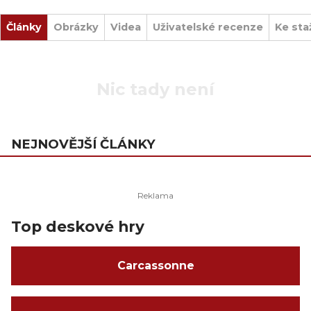
Články
Obrázky
Videa
Uživatelské recenze
Ke sta
Nic tady není
NEJNOVĚJŠÍ ČLÁNKY
Top deskové hry
Carcassonne