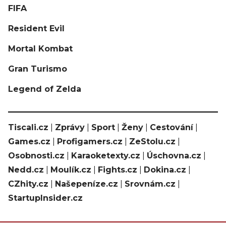
FIFA
Resident Evil
Mortal Kombat
Gran Turismo
Legend of Zelda
Tiscali.cz
|
Zprávy
|
Sport
|
Ženy
|
Cestování
|
Games.cz
|
Profigamers.cz
|
ZeStolu.cz
|
Osobnosti.cz
|
Karaoketexty.cz
|
Úschovna.cz
|
Nedd.cz
|
Moulík.cz
|
Fights.cz
|
Dokina.cz
|
CZhity.cz
|
Našepeníze.cz
|
Srovnám.cz
|
StartupInsider.cz