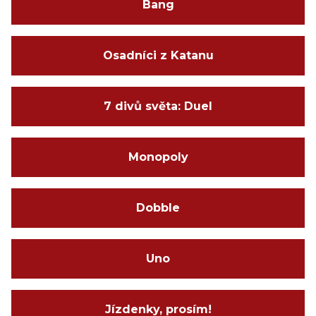
Bang
Osadníci z Katanu
7 divů světa: Duel
Monopoly
Dobble
Uno
Jízdenky, prosím!