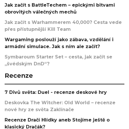
Jak začít s BattleTechem – epickými bitvami
obrovitých válečných mechů
Jak začít s Warhammerem 40,000? Cesta vede
přes přístupnější Kill Team
Wargaming poslouží jako zábava, vzdělání i
armádní simulace. Jak s ním ale začít?
Symbaroum Starter Set – cesta, jak začít se
„švédským DnD“?
Recenze
7 Divů světa: Duel - recenze deskové hry
Deskovka The Witcher: Old World – recenze
nové hry ze světa Zaklínače
Recenze Dračí Hlídky aneb Stojíme ještě o
klasický Dračák?