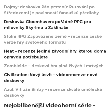
Dojmy: deskovka Pán prstenů: Putování po
Středozemi je povinností fanoušků předlohy
Deskovka Gloomhaven: pořádné RPG pro
milovníky Skyrimu a Zaklínače
Stolní RPG Zapovězené země – recenze české
verze hry světového formátu
Heat – recenze jediné závodní hry, kterou doma
opravdu potřebujete
Zombicide – desková hra plná živých i mrtvých
Civilization: Nový úsvit – videorecenze nové
deskovky
Azul: Vitráže Sintry - recenze skvělé umělecké
deskovky
Nejoblíbenější videoherní série -