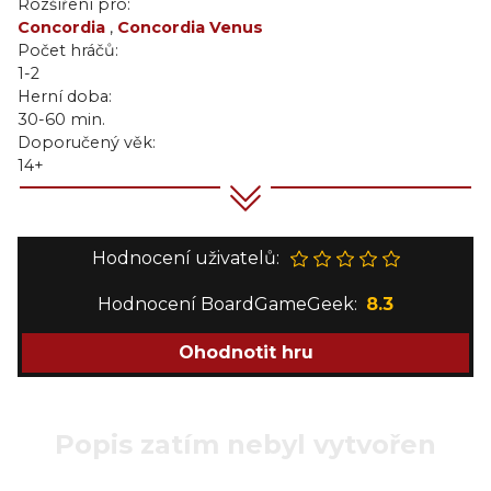
Rozšíření pro:
Concordia
,
Concordia Venus
Počet hráčů:
1-2
Herní doba:
30-60 min.
Doporučený věk:
14+
Hodnocení uživatelů:
Hodnocení BoardGameGeek:
8.3
Ohodnotit hru
Popis zatím nebyl vytvořen