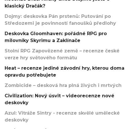
klasický Dračák?
Dojmy: deskovka Pán prstenů: Putování po
Středozemi je povinností fanoušků předlohy
Deskovka Gloomhaven: pořádné RPG pro
milovníky Skyrimu a Zaklínače
Stolní RPG Zapovězené země – recenze české
verze hry světového formátu
Heat – recenze jediné závodní hry, kterou doma
opravdu potřebujete
Zombicide – desková hra plná živých i mrtvých
Civilization: Nový úsvit – videorecenze nové
deskovky
Azul: Vitráže Sintry - recenze skvělé umělecké
deskovky