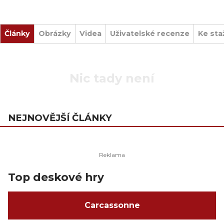
Články
Obrázky
Videa
Uživatelské recenze
Ke sta
Nic tady není
NEJNOVĚJŠÍ ČLÁNKY
Top deskové hry
Carcassonne