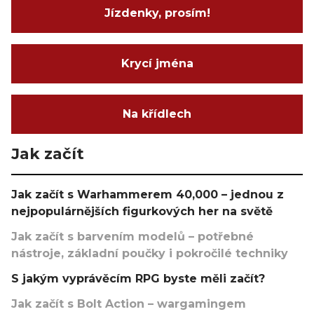
Jízdenky, prosím!
Krycí jména
Na křídlech
Jak začít
Jak začít s Warhammerem 40,000 – jednou z
nejpopulárnějších figurkových her na světě
Jak začít s barvením modelů – potřebné
nástroje, základní poučky i pokročilé techniky
S jakým vyprávěcím RPG byste měli začít?
Jak začít s Bolt Action – wargamingem