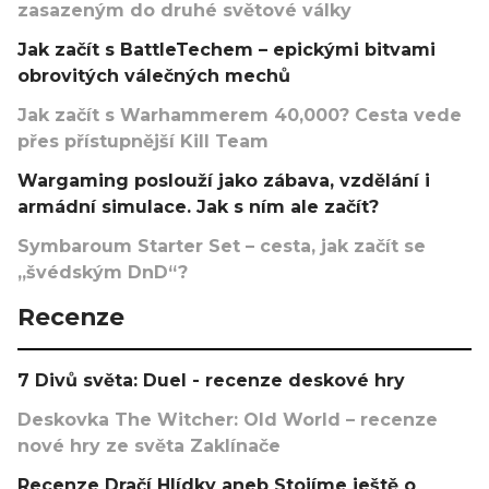
zasazeným do druhé světové války
Jak začít s BattleTechem – epickými bitvami
obrovitých válečných mechů
Jak začít s Warhammerem 40,000? Cesta vede
přes přístupnější Kill Team
Wargaming poslouží jako zábava, vzdělání i
armádní simulace. Jak s ním ale začít?
Symbaroum Starter Set – cesta, jak začít se
„švédským DnD“?
Recenze
7 Divů světa: Duel - recenze deskové hry
Deskovka The Witcher: Old World – recenze
nové hry ze světa Zaklínače
Recenze Dračí Hlídky aneb Stojíme ještě o