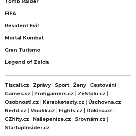
Tomb Raider
FIFA
Resident Evil
Mortal Kombat
Gran Turismo
Legend of Zelda
Tiscali.cz
|
Zprávy
|
Sport
|
Ženy
|
Cestování
|
Games.cz
|
Profigamers.cz
|
ZeStolu.cz
|
Osobnosti.cz
|
Karaoketexty.cz
|
Úschovna.cz
|
Nedd.cz
|
Moulík.cz
|
Fights.cz
|
Dokina.cz
|
CZhity.cz
|
Našepeníze.cz
|
Srovnám.cz
|
StartupInsider.cz