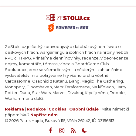
ZeStolu.cz je český zpravodajský a databázový herní web o
deskových hrách, wargamingu a stolních hrách na hrdiny neboli
RPG či TTRPG. Přinášíme denní novinky, recenze, videorecenze,
dojmy, komentáře, témata, videa a BoardGame Club.
Spolupracujeme se všemi českými a některými zahraničními
vydavatelstvími a pokrýváme hry všeho druhu včetně
Carcassonne, Osadníci z Katanu, Bang, Magic: The Gathering,
Monopoly, Gloomhaven, Mars: Teraformace, Na křídlech, Harry
Potter, Duna, Star Wars, Marvel, Divukraj, Krycí jména, Dobble,
Warhammer a další.
Reklama
|
Redakce
|
Cookies
|
Osobní údaje
| Máte námět či
připomínku?
Napište nám
© 2026 Patrik Hajda, Buková 115, Věšín 262 42, IČ: 03156613