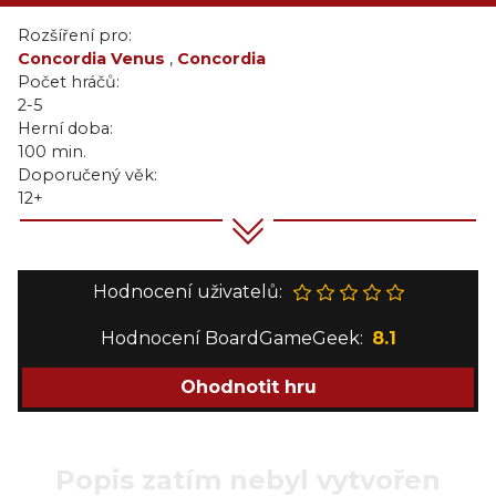
Rozšíření pro:
Concordia Venus
,
Concordia
Počet hráčů:
2-5
Herní doba:
100 min.
Doporučený věk:
12+
Hodnocení uživatelů:
Hodnocení BoardGameGeek:
8.1
Ohodnotit hru
Popis zatím nebyl vytvořen