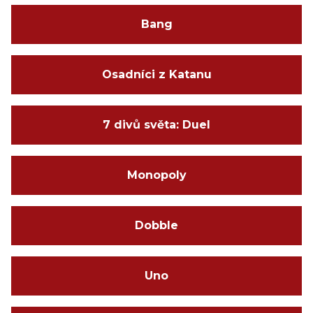
Bang
Osadníci z Katanu
7 divů světa: Duel
Monopoly
Dobble
Uno