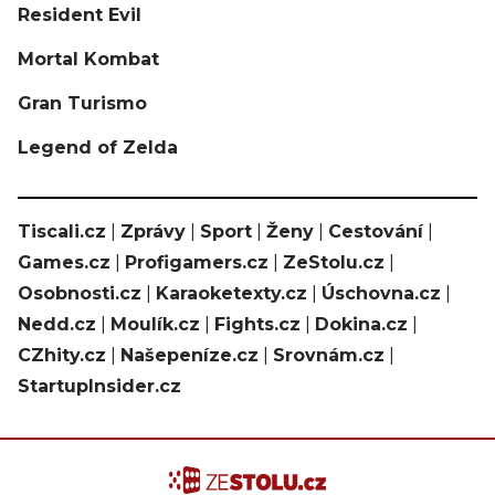
Resident Evil
Mortal Kombat
Gran Turismo
Legend of Zelda
Tiscali.cz
|
Zprávy
|
Sport
|
Ženy
|
Cestování
|
Games.cz
|
Profigamers.cz
|
ZeStolu.cz
|
Osobnosti.cz
|
Karaoketexty.cz
|
Úschovna.cz
|
Nedd.cz
|
Moulík.cz
|
Fights.cz
|
Dokina.cz
|
CZhity.cz
|
Našepeníze.cz
|
Srovnám.cz
|
StartupInsider.cz