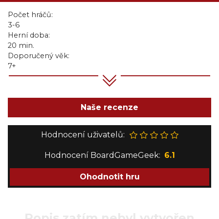
Počet hráčů:
3-6
Herní doba:
20 min.
Doporučený věk:
7+
Naše recenze
Hodnocení uživatelů:
Hodnocení BoardGameGeek:
6.1
Ohodnotit hru
Popis zatím nebyl vytvořen