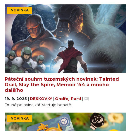
NOVINKA
Páteční souhrn tuzemských novinek: Tainted
Grail, Slay the Spire, Memoir '44 a mnoho
dalšího
19. 9. 2025
|
DESKOVKY
|
Ondřej Partl
|
Druhá polovina září startuje bohatě.
NOVINKA