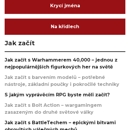
Krycí jména
Na křídlech
Jak začít
Jak začít s Warhammerem 40,000 – jednou z
nejpopulárnějších figurkových her na světě
Jak začít s barvením modelů – potřebné
nástroje, základní poučky i pokročilé techniky
S jakým vyprávěcím RPG byste měli začít?
Jak začít s Bolt Action – wargamingem
zasazeným do druhé světové války
Jak začít s BattleTechem – epickými bitvami
obrovitých válečných mechů