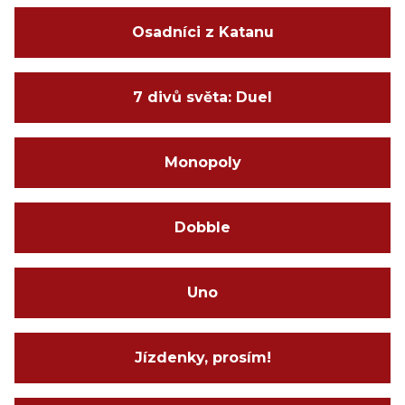
Osadníci z Katanu
7 divů světa: Duel
Monopoly
Dobble
Uno
Jízdenky, prosím!