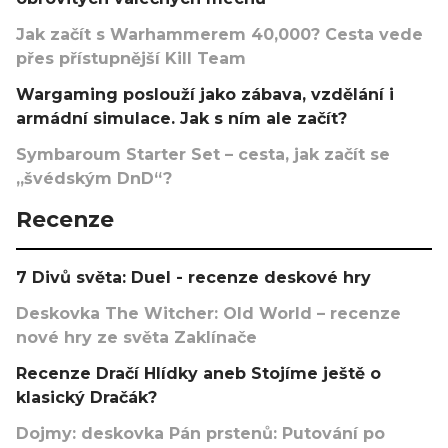
Jak začít s Warhammerem 40,000? Cesta vede
přes přístupnější Kill Team
Wargaming poslouží jako zábava, vzdělání i
armádní simulace. Jak s ním ale začít?
Symbaroum Starter Set – cesta, jak začít se
„švédským DnD“?
Recenze
7 Divů světa: Duel - recenze deskové hry
Deskovka The Witcher: Old World – recenze
nové hry ze světa Zaklínače
Recenze Dračí Hlídky aneb Stojíme ještě o
klasický Dračák?
Dojmy: deskovka Pán prstenů: Putování po