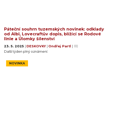
Páteční souhrn tuzemských novinek: odklady
od Albi, Lovecraftův dopis, blížící se Rodové
linie a Úlomky šílenství
23. 5. 2025
|
DESKOVKY
|
Ondřej Partl
|
Další týden plný oznámení.
NOVINKA