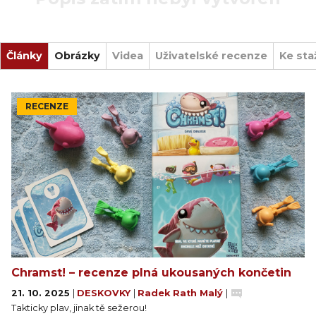
Články
Obrázky
Videa
Uživatelské recenze
Ke sta
RECENZE
Chramst! – recenze plná ukousaných končetin
21. 10. 2025
|
DESKOVKY
|
Radek Rath Malý
|
Takticky plav, jinak tě sežerou!