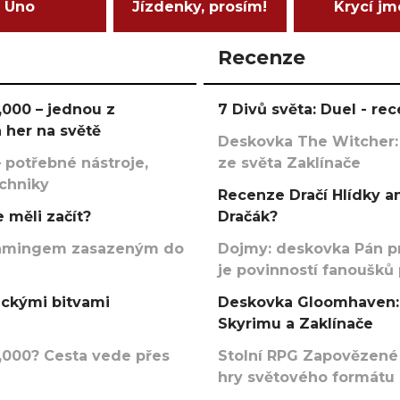
Uno
Jízdenky, prosím!
Krycí j
Recenze
000 – jednou z
7 Divů světa: Duel - r
 her na světě
Deskovka The Witcher:
 potřebné nástroje,
ze světa Zaklínače
echniky
Recenze Dračí Hlídky an
 měli začít?
Dračák?
argamingem zasazeným do
Dojmy: deskovka Pán p
je povinností fanoušků
ickými bitvami
Deskovka Gloomhaven: 
Skyrimu a Zaklínače
000? Cesta vede přes
Stolní RPG Zapovězené
hry světového formátu