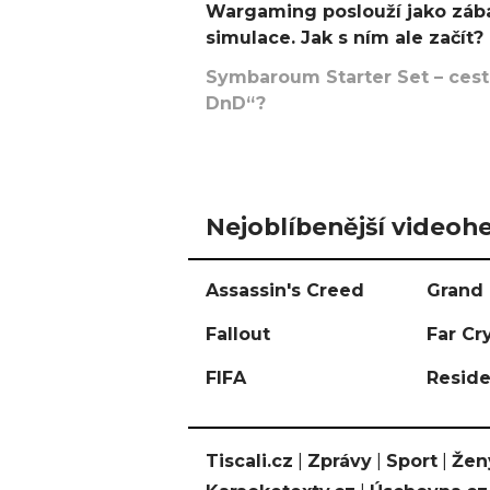
Wargaming poslouží jako zába
simulace. Jak s ním ale začít?
Symbaroum Starter Set – cesta
DnD“?
Nejoblíbenější videohe
Assassin's Creed
Grand 
Fallout
Far Cr
FIFA
Reside
Tiscali.cz
|
Zprávy
|
Sport
|
Žen