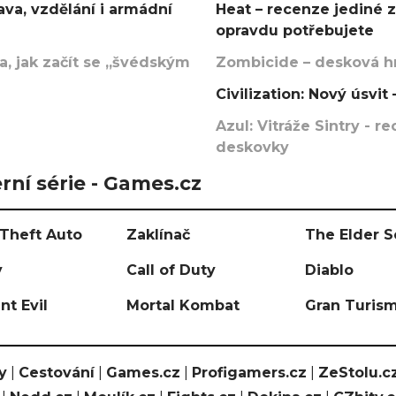
va, vzdělání i armádní
Heat – recenze jediné 
opravdu potřebujete
, jak začít se „švédským
Zombicide – desková hr
Civilization: Nový úsvi
Azul: Vitráže Sintry - 
deskovky
rní série - Games.cz
Theft Auto
Zaklínač
The Elder S
y
Call of Duty
Diablo
nt Evil
Mortal Kombat
Gran Turis
y
|
Cestování
|
Games.cz
|
Profigamers.cz
|
ZeStolu.c