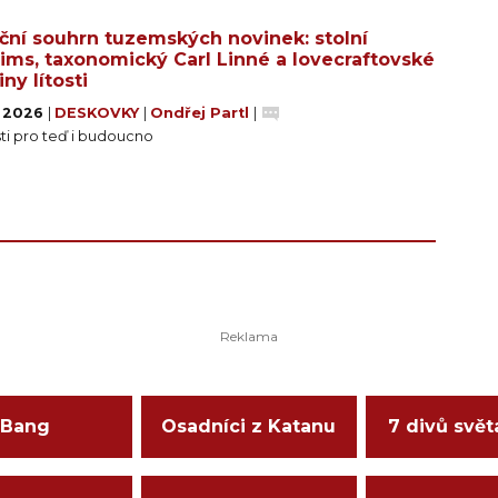
ční souhrn tuzemských novinek: stolní
rims, taxonomický Carl Linné a lovecraftovské
ny lítosti
. 2026
|
DESKOVKY
|
Ondřej Partl
|
ti pro teď i budoucno
Bang
Osadníci z Katanu
7 divů svět