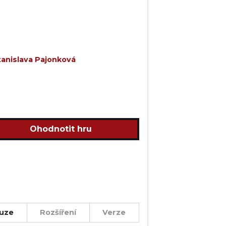
tanislava Pajonková
Ohodnotit hru
uze
Rozšíření
Verze