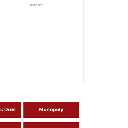
a: Duel
Monopoly