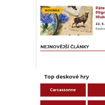
Páte
NOVINKA
Pilg
Hlubi
22. 5
Rados
NEJNOVĚJŠÍ ČLÁNKY
Top deskové hry
Carcassonne