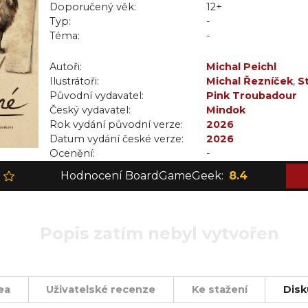
Doporučený věk:
12+
Typ:
-
Téma:
-
Autoři:
Michal Peichl
Ilustrátoři:
Michal Řezníček
,
S
Původní vydavatel:
Pink Troubadour
Český vydavatel:
Mindok
Rok vydání původní verze:
2026
Datum vydání české verze:
2026
Ocenění:
-
Hodnocení BoardGameGeek:
8.4
Popis zatím nebyl vytvořen
ea
Uživatelské recenze
Ke stažení
Disk