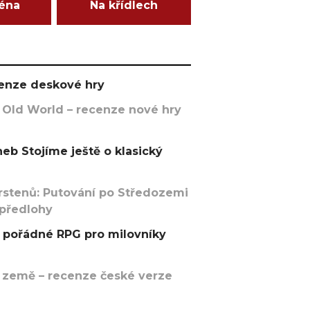
ména
Na křídlech
ecenze deskové hry
 Old World – recenze nové hry
eb Stojíme ještě o klasický
rstenů: Putování po Středozemi
 předlohy
pořádné RPG pro milovníky
 země – recenze české verze