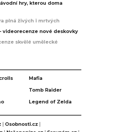
závodní hry, kterou doma
a plná živých i mrtvých
t – videorecenze nové deskovky
recenze skvělé umělecké
crolls
Mafia
Tomb Raider
mo
Legend of Zelda
z
|
Osobnosti.cz
|