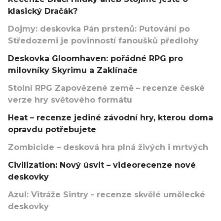
klasický Dračák?
Dojmy: deskovka Pán prstenů: Putování po
Středozemi je povinností fanoušků předlohy
Deskovka Gloomhaven: pořádné RPG pro
milovníky Skyrimu a Zaklínače
Stolní RPG Zapovězené země – recenze české
verze hry světového formátu
Heat – recenze jediné závodní hry, kterou doma
opravdu potřebujete
Zombicide – desková hra plná živých i mrtvých
Civilization: Nový úsvit – videorecenze nové
deskovky
Azul: Vitráže Sintry - recenze skvělé umělecké
deskovky