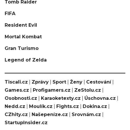
Tomb Raider
FIFA
Resident Evil
Mortal Kombat
Gran Turismo
Legend of Zelda
Tiscali.cz
|
Zprávy
|
Sport
|
Ženy
|
Cestování
|
Games.cz
|
Profigamers.cz
|
ZeStolu.cz
|
Osobnosti.cz
|
Karaoketexty.cz
|
Úschovna.cz
|
Nedd.cz
|
Moulík.cz
|
Fights.cz
|
Dokina.cz
|
CZhity.cz
|
Našepeníze.cz
|
Srovnám.cz
|
StartupInsider.cz