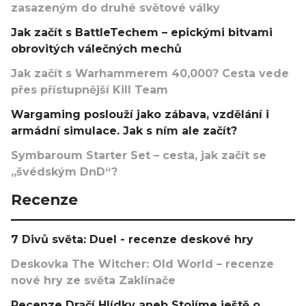
zasazeným do druhé světové války
Jak začít s BattleTechem – epickými bitvami
obrovitých válečných mechů
Jak začít s Warhammerem 40,000? Cesta vede
přes přístupnější Kill Team
Wargaming poslouží jako zábava, vzdělání i
armádní simulace. Jak s ním ale začít?
Symbaroum Starter Set – cesta, jak začít se
„švédským DnD“?
Recenze
7 Divů světa: Duel - recenze deskové hry
Deskovka The Witcher: Old World – recenze
nové hry ze světa Zaklínače
Recenze Dračí Hlídky aneb Stojíme ještě o