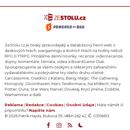
ZeStolu.cz je český zpravodajský a databázový herní web o
deskových hrách, wargamingu a stolních hrách na hrdiny neboli
RPG či TTRPG. Přinášíme denní novinky, recenze, videorecenze,
dojmy, komentáře, témata, videa a BoardGame Club.
Spolupracujeme se všemi českými a některými zahraničními
vydavatelstvími a pokrýváme hry všeho druhu včetně
Carcassonne, Osadníci z Katanu, Bang, Magic: The Gathering,
Monopoly, Gloomhaven, Mars: Teraformace, Na křídlech, Harry
Potter, Duna, Star Wars, Marvel, Divukraj, Krycí jména, Dobble,
Warhammer a další.
Reklama
|
Redakce
|
Cookies
|
Osobní údaje
| Máte námět či
připomínku?
Napište nám
© 2026 Patrik Hajda, Buková 115, Věšín 262 42, IČ: 03156613