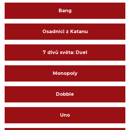
Bang
Osadníci z Katanu
7 divů světa: Duel
Monopoly
Dobble
Uno