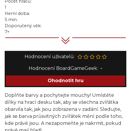
Počet hráčů:
1
Herní doba:
5 min.
Doporučený věk:
7+
Hodnocení uživatelů:
Hodnocení BoardGameGeek:
-
Ohodnotit hru
Doplňte barvy a pochytejte mouchy! Umístěte
dílky na hrací desku tak, aby se všechna zvířátka
obarvila tak, jak jsou zobrazena v zadání. Sledujte,
jak se barva průsvitných zvířátek mění podle toho,
kde právě jsou. A nezapomeňte je nakrmit, pokud
právě mají hlad!