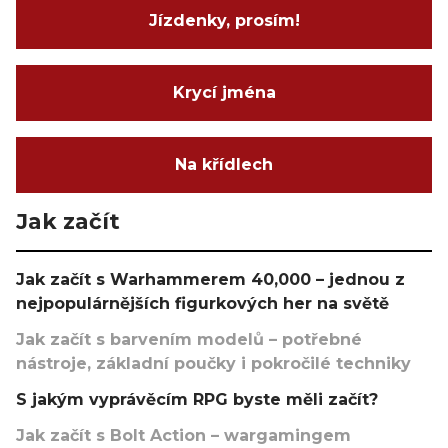
Jízdenky, prosím!
Krycí jména
Na křídlech
Jak začít
Jak začít s Warhammerem 40,000 – jednou z
nejpopulárnějších figurkových her na světě
Jak začít s barvením modelů – potřebné
nástroje, základní poučky i pokročilé techniky
S jakým vyprávěcím RPG byste měli začít?
Jak začít s Bolt Action – wargamingem