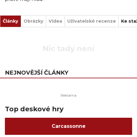
Články
Obrázky
Videa
Uživatelské recenze
Ke sta
Nic tady není
NEJNOVĚJŠÍ ČLÁNKY
Top deskové hry
Carcassonne