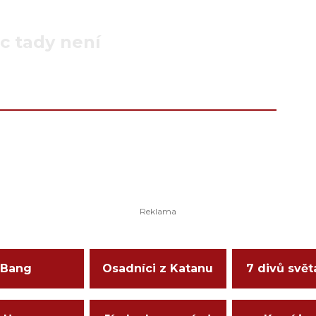
c tady není
Bang
Osadníci z Katanu
7 divů svět