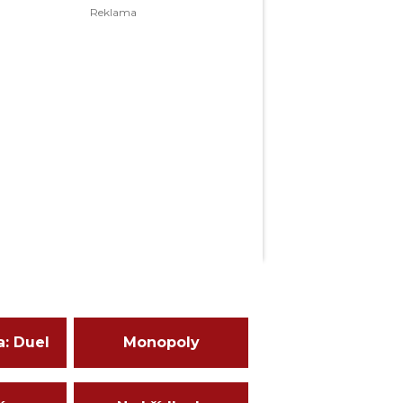
a: Duel
Monopoly