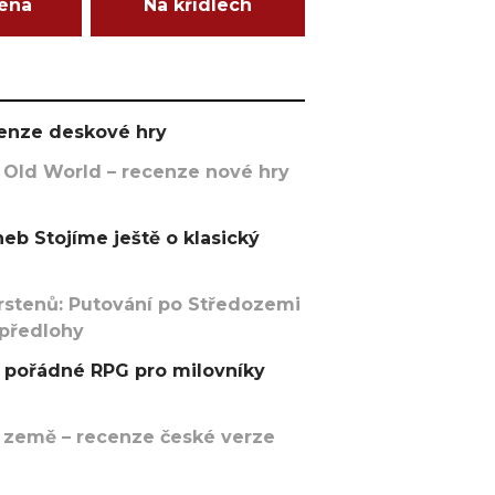
ména
Na křídlech
ecenze deskové hry
 Old World – recenze nové hry
eb Stojíme ještě o klasický
rstenů: Putování po Středozemi
 předlohy
pořádné RPG pro milovníky
 země – recenze české verze