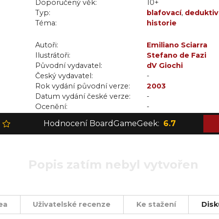
Doporučený věk:
10+
Typ:
blafovací
,
deduktiv
Téma:
týmová
historie
Autoři:
Emiliano Sciarra
Ilustrátoři:
Stefano de Fazi
Původní vydavatel:
dV Giochi
Český vydavatel:
-
Rok vydání původní verze:
2003
Datum vydání české verze:
-
Ocenění:
-
Hodnocení BoardGameGeek:
6.7
Popis zatím nebyl vytvořen
ea
Uživatelské recenze
Ke stažení
Disk