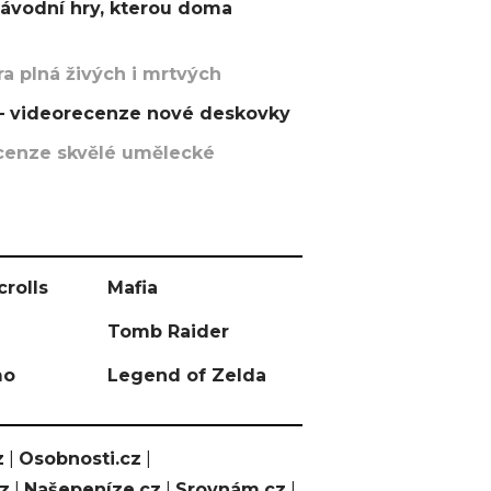
závodní hry, kterou doma
a plná živých i mrtvých
t – videorecenze nové deskovky
recenze skvělé umělecké
crolls
Mafia
Tomb Raider
mo
Legend of Zelda
z
|
Osobnosti.cz
|
cz
|
Našepeníze.cz
|
Srovnám.cz
|