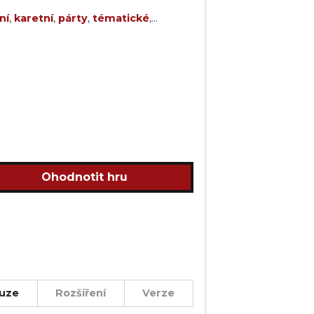
ní
,
karetní
,
párty
,
tématické
,
Ohodnotit hru
uze
Rozšíření
Verze