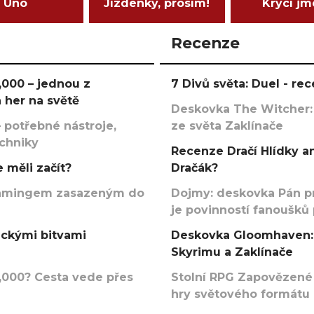
Uno
Jízdenky, prosím!
Krycí j
Recenze
000 – jednou z
7 Divů světa: Duel - r
 her na světě
Deskovka The Witcher:
 potřebné nástroje,
ze světa Zaklínače
echniky
Recenze Dračí Hlídky an
 měli začít?
Dračák?
argamingem zasazeným do
Dojmy: deskovka Pán p
je povinností fanoušků
ickými bitvami
Deskovka Gloomhaven: 
Skyrimu a Zaklínače
000? Cesta vede přes
Stolní RPG Zapovězené
hry světového formátu