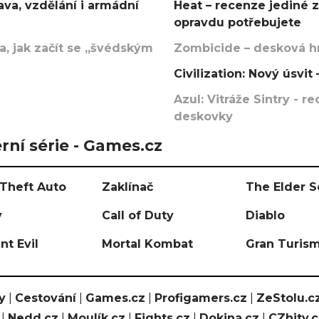
va, vzdělání i armádní
Heat – recenze jediné 
opravdu potřebujete
, jak začít se „švédským
Zombicide – desková hr
Civilization: Nový úsvi
Azul: Vitráže Sintry - 
deskovky
rní série - Games.cz
Theft Auto
Zaklínač
The Elder S
y
Call of Duty
Diablo
nt Evil
Mortal Kombat
Gran Turis
y
|
Cestování
|
Games.cz
|
Profigamers.cz
|
ZeStolu.c
|
Nedd.cz
|
Moulík.cz
|
Fights.cz
|
Dokina.cz
|
CZhity.