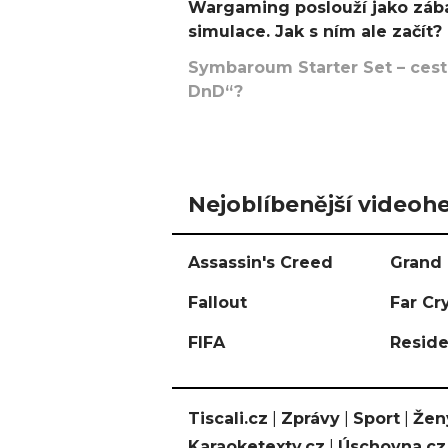
Wargaming poslouží jako zába
simulace. Jak s ním ale začít?
Symbaroum Starter Set – cesta
DnD“?
Nejoblíbenější videohe
Assassin's Creed
Grand 
Fallout
Far Cr
FIFA
Reside
Tiscali.cz
|
Zprávy
|
Sport
|
Žen
Karaoketexty.cz
|
Úschovna.cz