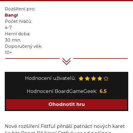
Rozšíření pro:
Bang!
Počet hráčů:
4-7
Herní doba:
30 min.
Doporučený věk:
10+
Hodnocení uživatelů:
Hodnocení BoardGameGeek:
6.5
Ohodnotit hru
Nové rozšíření Fistful přináší patnáct nových karet