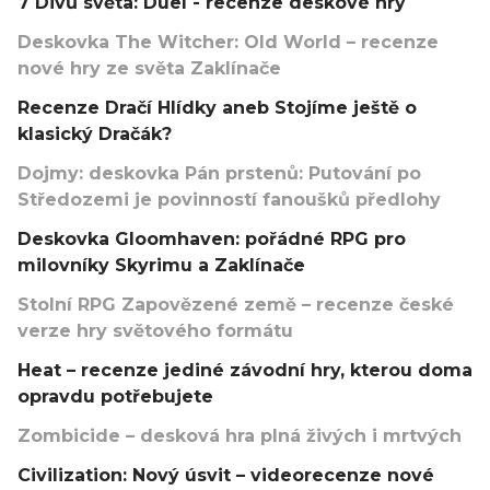
7 Divů světa: Duel - recenze deskové hry
Deskovka The Witcher: Old World – recenze
nové hry ze světa Zaklínače
Recenze Dračí Hlídky aneb Stojíme ještě o
klasický Dračák?
Dojmy: deskovka Pán prstenů: Putování po
Středozemi je povinností fanoušků předlohy
Deskovka Gloomhaven: pořádné RPG pro
milovníky Skyrimu a Zaklínače
Stolní RPG Zapovězené země – recenze české
verze hry světového formátu
Heat – recenze jediné závodní hry, kterou doma
opravdu potřebujete
Zombicide – desková hra plná živých i mrtvých
Civilization: Nový úsvit – videorecenze nové