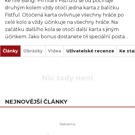
ke hře Bang!. Při hraní Fistfulu se od počínaje
druhým kolem vždy otočí jedna karta z balíčku
Fistful. Otočená karta ovlivňuje všechny hráče po
celé kolo a vždy účinkuje na všechny hráče. Na
začátku dalšího kola se otočí další karta s jiným
účinkem. Jako bonus dostanete tři speciální postavy
a dvě karty k rozšíření High Noon. Mezi novými
Články
postavami je například Clause the Saint, který jako
Obrázky
Videa
Uživatelské recenze
Ke sta
Ježíšek rozdává hráčům karty, nebo Uncle Will
může kteroukoliv kartu zahrát jako Emporio
(hokynářství).
Nic tady není
NEJNOVĚJŠÍ ČLÁNKY