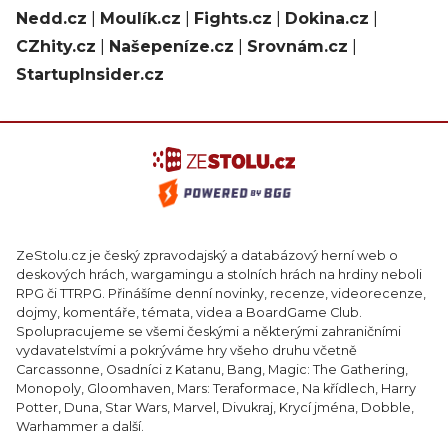
Nedd.cz
|
Moulík.cz
|
Fights.cz
|
Dokina.cz
|
CZhity.cz
|
Našepeníze.cz
|
Srovnám.cz
|
StartupInsider.cz
ZeStolu.cz je český zpravodajský a databázový herní web o
deskových hrách, wargamingu a stolních hrách na hrdiny neboli
RPG či TTRPG. Přinášíme denní novinky, recenze, videorecenze,
dojmy, komentáře, témata, videa a BoardGame Club.
Spolupracujeme se všemi českými a některými zahraničními
vydavatelstvími a pokrýváme hry všeho druhu včetně
Carcassonne, Osadníci z Katanu, Bang, Magic: The Gathering,
Monopoly, Gloomhaven, Mars: Teraformace, Na křídlech, Harry
Potter, Duna, Star Wars, Marvel, Divukraj, Krycí jména, Dobble,
Warhammer a další.