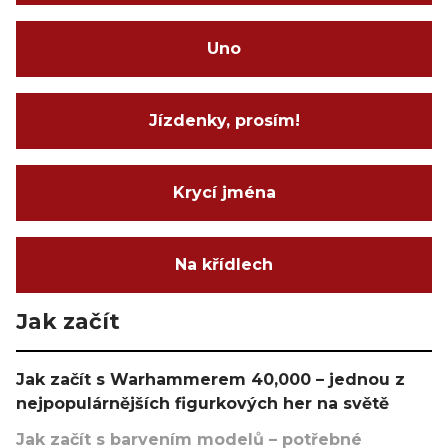
Uno
Jízdenky, prosím!
Krycí jména
Na křídlech
Jak začít
Jak začít s Warhammerem 40,000 – jednou z
nejpopulárnějších figurkových her na světě
Jak začít s barvením modelů – potřebné