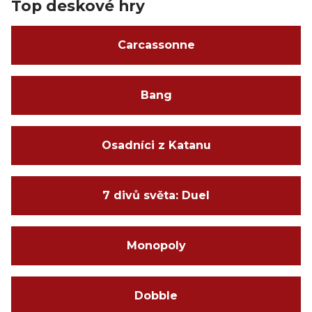
Top deskové hry
Carcassonne
Bang
Osadníci z Katanu
7 divů světa: Duel
Monopoly
Dobble