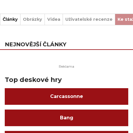
Články
Obrázky
Videa
Uživatelské recenze
Ke sta
NEJNOVĚJŠÍ ČLÁNKY
Top deskové hry
Carcassonne
Bang