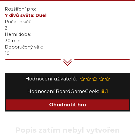
Rozšíření pro:
7 divů světa: Duel
Počet hráčů:
2
Herní doba:
30 min.
Doporučený věk:
10+
Hodnocení uživatelů:
Hodnocení BoardGameGeek:
8.1
Ohodnotit hru
Popis zatím nebyl vytvořen