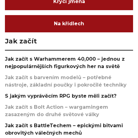
Krycí jména
Na křídlech
Jak začít
Jak začít s Warhammerem 40,000 – jednou z
nejpopulárnějších figurkových her na světě
Jak začít s barvením modelů – potřebné
nástroje, základní poučky i pokročilé techniky
S jakým vyprávěcím RPG byste měli začít?
Jak začít s Bolt Action – wargamingem
zasazeným do druhé světové války
Jak začít s BattleTechem – epickými bitvami
obrovitých válečných mechů