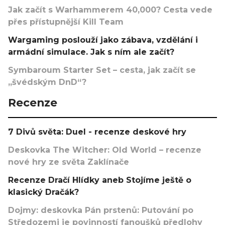
Jak začít s Warhammerem 40,000? Cesta vede
přes přístupnější Kill Team
Wargaming poslouží jako zábava, vzdělání i
armádní simulace. Jak s ním ale začít?
Symbaroum Starter Set – cesta, jak začít se
„švédským DnD“?
Recenze
7 Divů světa: Duel - recenze deskové hry
Deskovka The Witcher: Old World – recenze
nové hry ze světa Zaklínače
Recenze Dračí Hlídky aneb Stojíme ještě o
klasický Dračák?
Dojmy: deskovka Pán prstenů: Putování po
Středozemi je povinností fanoušků předlohy