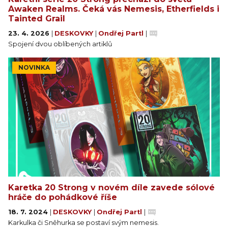
Awaken Realms. Čeká vás Nemesis, Etherfields i
Tainted Grail
23. 4. 2026
|
DESKOVKY
|
Ondřej Partl
|
Spojení dvou oblíbených artiklů
NOVINKA
Karetka 20 Strong v novém díle zavede sólové
hráče do pohádkové říše
18. 7. 2024
|
DESKOVKY
|
Ondřej Partl
|
Karkulka či Sněhurka se postaví svým nemesis.