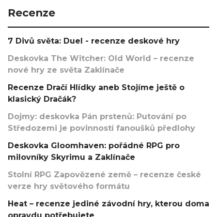
Recenze
7 Divů světa: Duel - recenze deskové hry
Deskovka The Witcher: Old World – recenze
nové hry ze světa Zaklínače
Recenze Dračí Hlídky aneb Stojíme ještě o
klasický Dračák?
Dojmy: deskovka Pán prstenů: Putování po
Středozemi je povinností fanoušků předlohy
Deskovka Gloomhaven: pořádné RPG pro
milovníky Skyrimu a Zaklínače
Stolní RPG Zapovězené země – recenze české
verze hry světového formátu
Heat – recenze jediné závodní hry, kterou doma
opravdu potřebujete