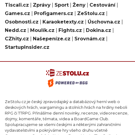
Tiscali.cz
|
Zprávy
|
Sport
|
Ženy
|
Cestování
|
Games.cz
|
Profigamers.cz
|
ZeStolu.cz
|
Osobnosti.cz
|
Karaoketexty.cz
|
Úschovna.cz
|
Nedd.cz
|
Moulík.cz
|
Fights.cz
|
Dokina.cz
|
CZhity.cz
|
Našepeníze.cz
|
Srovnám.cz
|
StartupInsider.cz
ZeStolu.cz je český zpravodajský a databázový herní web o
deskových hrách, wargamingu a stolních hrách na hrdiny neboli
RPG či TTRPG. Přinášíme denní novinky, recenze, videorecenze,
dojmy, komentáře, témata, videa a BoardGame Club.
Spolupracujeme se všemi českými a některými zahraničními
vydavatelstvími a pokrýváme hry všeho druhu včetně