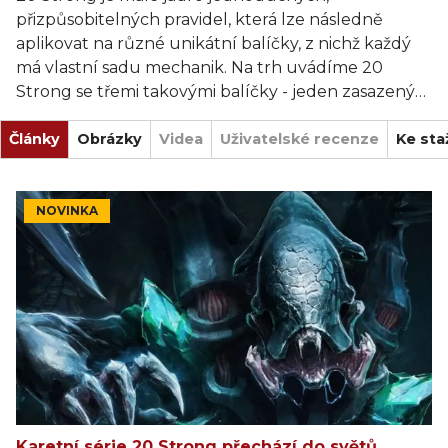
přizpůsobitelných pravidel, která lze následně
aplikovat na různé unikátní balíčky, z nichž každý
má vlastní sadu mechanik. Na trh uvádíme 20
Strong se třemi takovými balíčky - jeden zasazený
do světa Too Many Bones, jeden zasazený do
Články
Hoplomachus: Victorum, a jeden v novém vesmíru
Obrázky
Videa
Uživatelské recenze
Ke sta
vesmírné lodi Solar Sentinels. Další balíčky máme
ve vývoji a plánujeme je pravidelně vydávat, pokud
z nich budou naši zákazníci nadšeni. Prozatím je 20
NOVINKA
Strong pouze sólo hra, ale i to se může v budoucích
balíčcích využívajících tuto sadu pravidel lišit.
Karetní série 20 Strong přechází do světů