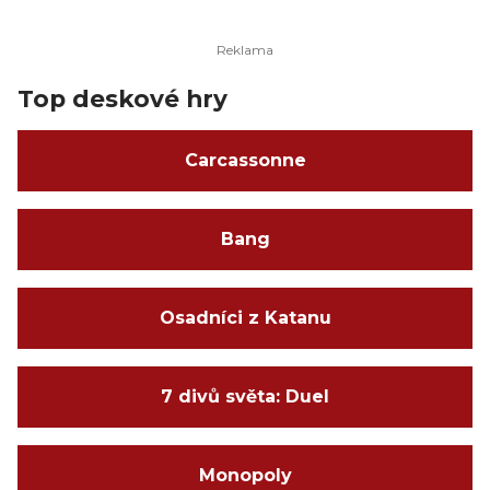
Top deskové hry
Carcassonne
Bang
Osadníci z Katanu
7 divů světa: Duel
Monopoly