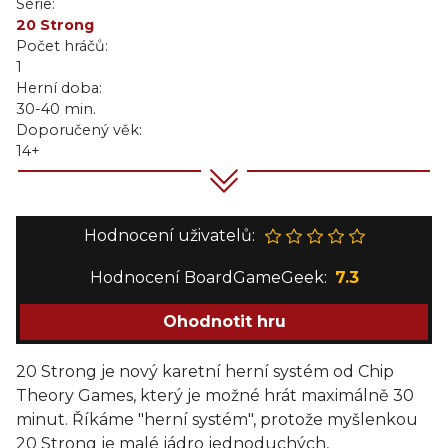
Série:
20 Strong
Počet hráčů:
1
Herní doba:
30-40 min.
Doporučený věk:
14+
Hodnocení uživatelů:
Hodnocení BoardGameGeek:
7.3
Ohodnotit hru
20 Strong je nový karetní herní systém od Chip
Theory Games, který je možné hrát maximálně 30
minut. Říkáme "herní systém", protože myšlenkou
20 Strong je malé jádro jednoduchých,