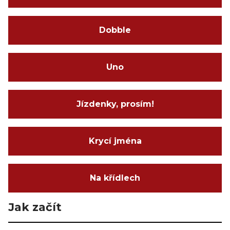
Dobble
Uno
Jízdenky, prosím!
Krycí jména
Na křídlech
Jak začít