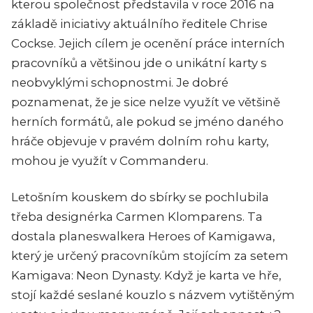
kterou společnost představila v roce 2016 na
základě iniciativy aktuálního ředitele Chrise
Cockse. Jejich cílem je ocenění práce interních
pracovníků a většinou jde o unikátní karty s
neobvyklými schopnostmi. Je dobré
poznamenat, že je sice nelze využít ve většině
herních formátů, ale pokud se jméno daného
hráče objevuje v pravém dolním rohu karty,
mohou je využít v Commanderu.
Letošním kouskem do sbírky se pochlubila
třeba designérka Carmen Klomparens. Ta
dostala planeswalkera Heroes of Kamigawa,
který je určený pracovníkům stojícím za setem
Kamigava: Neon Dynasty.
Když
je
karta
ve hře
,
stojí
každé
seslané
kouzlo
s
názvem
vytištěným