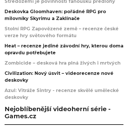
Středozemi je povinností fanoušků předlohy
Deskovka Gloomhaven: pořádné RPG pro
milovníky Skyrimu a Zaklínače
Stolní RPG Zapovězené země – recenze české
verze hry světového formátu
Heat – recenze jediné závodní hry, kterou doma
opravdu potřebujete
Zombicide – desková hra plná živých i mrtvých
Civilization: Nový úsvit – videorecenze nové
deskovky
Azul: Vitráže Sintry - recenze skvělé umělecké
deskovky
Nejoblíbenější videoherní série -
Games.cz