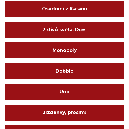
Osadníci z Katanu
7 divů světa: Duel
Monopoly
Dobble
Uno
Jízdenky, prosím!