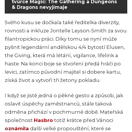
tvůrce Magic: The Gathering a Dungeons
& Dragons nevyjímaje
Svého kusu se dočkala také ředitelka diverzity,
rovnosti a inkluze Jontelle Leyson-Smith za svou
filantropickou práci. Díky tomu se nyní může
pyšnit legendární andělskou 4/4 bytostí Elusen,
the Giving, která má létání, vigilance, lifelink a
haste. Na konci boje se stvoření předá hráči po
levici, zatímco původní majitel si dobere kartu,
získá život a vytvoří tři žetony pokladu.
I když se jistě jedná o pěkné gesto a způsob, jak
oslavit úspěchy zaměstnanců, stále taková
odměna přichází v pochmurné době. Mateřská
společnost
Hasbro
totiž krátce před Vánoci
oznámila
další velké propouštění, které se