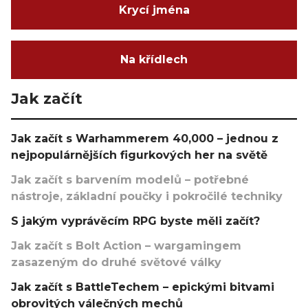
Krycí jména
Na křídlech
Jak začít
Jak začít s Warhammerem 40,000 – jednou z
nejpopulárnějších figurkových her na světě
Jak začít s barvením modelů – potřebné
nástroje, základní poučky i pokročilé techniky
S jakým vyprávěcím RPG byste měli začít?
Jak začít s Bolt Action – wargamingem
zasazeným do druhé světové války
Jak začít s BattleTechem – epickými bitvami
obrovitých válečných mechů