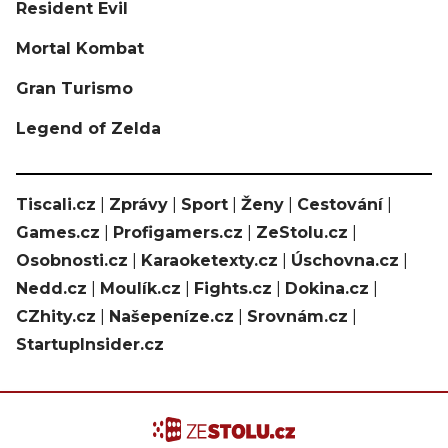
Resident Evil
Mortal Kombat
Gran Turismo
Legend of Zelda
Tiscali.cz
|
Zprávy
|
Sport
|
Ženy
|
Cestování
|
Games.cz
|
Profigamers.cz
|
ZeStolu.cz
|
Osobnosti.cz
|
Karaoketexty.cz
|
Úschovna.cz
|
Nedd.cz
|
Moulík.cz
|
Fights.cz
|
Dokina.cz
|
CZhity.cz
|
Našepeníze.cz
|
Srovnám.cz
|
StartupInsider.cz