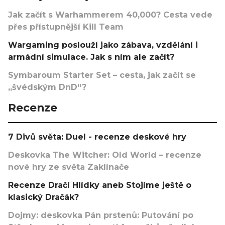
Jak začít s Warhammerem 40,000? Cesta vede
přes přístupnější Kill Team
Wargaming poslouží jako zábava, vzdělání i
armádní simulace. Jak s ním ale začít?
Symbaroum Starter Set – cesta, jak začít se
„švédským DnD“?
Recenze
7 Divů světa: Duel - recenze deskové hry
Deskovka The Witcher: Old World – recenze
nové hry ze světa Zaklínače
Recenze Dračí Hlídky aneb Stojíme ještě o
klasický Dračák?
Dojmy: deskovka Pán prstenů: Putování po