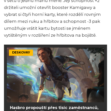
v
setu
o
jednu
manu méně
.
Její schopnost +2
držiteli umožní otevřít booster Kamigawy a
vybrat si čtyři horní karty, které rozdělí rovným
dílem mezi ruku a hřbitov a
schopnost -3 pak
umožňuje vrátit kartu bytosti se jménem
vytištěným v rozšíření ze hřbitova na bojiště.
DESKOVKY
Hasbro propouští přes tisíc zaměstnanců,