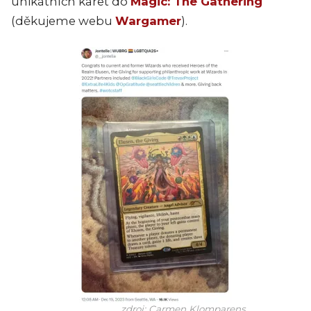
unikátních karet do
Magic: The Gathering
(děkujeme webu
Wargamer
).
zdroj: Carmen Klomparens