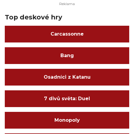
Top deskové hry
Carcassonne
Bang
Osadníci z Katanu
7 divů světa: Duel
Monopoly