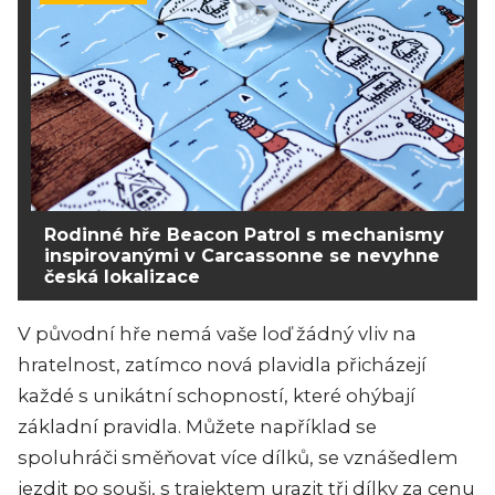
Rodinné hře Beacon Patrol s mechanismy
inspirovanými v Carcassonne se nevyhne
česká lokalizace
V původní hře nemá vaše loď žádný vliv na
hratelnost, zatímco nová plavidla přicházejí
každé s unikátní schopností, které ohýbají
základní pravidla. Můžete například se
spoluhráči směňovat více dílků, se vznášedlem
jezdit po souši, s trajektem urazit tři dílky za cenu