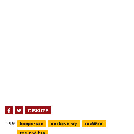
DISKUZE
Tagy:
kooperace
deskové hry
rozšíření
rodinná hra