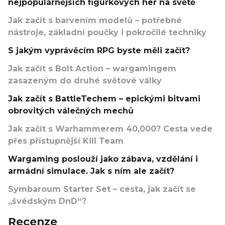
nejpopulárnějších figurkových her na světě
Jak začít s barvením modelů – potřebné
nástroje, základní poučky i pokročilé techniky
S jakým vyprávěcím RPG byste měli začít?
Jak začít s Bolt Action – wargamingem
zasazeným do druhé světové války
Jak začít s BattleTechem – epickými bitvami
obrovitých válečných mechů
Jak začít s Warhammerem 40,000? Cesta vede
přes přístupnější Kill Team
Wargaming poslouží jako zábava, vzdělání i
armádní simulace. Jak s ním ale začít?
Symbaroum Starter Set – cesta, jak začít se
„švédským DnD“?
Recenze