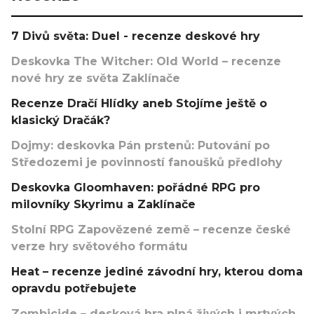
7 Divů světa: Duel - recenze deskové hry
Deskovka The Witcher: Old World – recenze
nové hry ze světa Zaklínače
Recenze Dračí Hlídky aneb Stojíme ještě o
klasický Dračák?
Dojmy: deskovka Pán prstenů: Putování po
Středozemi je povinností fanoušků předlohy
Deskovka Gloomhaven: pořádné RPG pro
milovníky Skyrimu a Zaklínače
Stolní RPG Zapovězené země – recenze české
verze hry světového formátu
Heat – recenze jediné závodní hry, kterou doma
opravdu potřebujete
Zombicide – desková hra plná živých i mrtvých