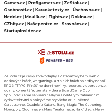
Games.cz
|
Profigamers.cz
|
ZeStolu.cz
|
Osobnosti.cz
|
Karaoketexty.cz
|
Úschovna.cz
|
Nedd.cz
|
Moulík.cz
|
Fights.cz
|
Dokina.cz
|
CZhity.cz
|
Našepeníze.cz
|
Srovnám.cz
|
StartupInsider.cz
ZeStolu.cz je český zpravodajský a databázový herní web o
deskových hrách, wargamingu a stolních hrách na hrdiny neboli
RPG či TTRPG. Přinášíme denní novinky, recenze, videorecenze,
dojmy, komentáře, témata, videa a BoardGame Club.
Spolupracujeme se všemi českými a některými zahraničními
vydavatelstvími a pokrýváme hry všeho druhu včetně
Carcassonne, Osadníci z Katanu, Bang, Magic: The Gathering,
Monopoly, Gloomhaven, Mars: Teraformace, Na křídlech, Harry