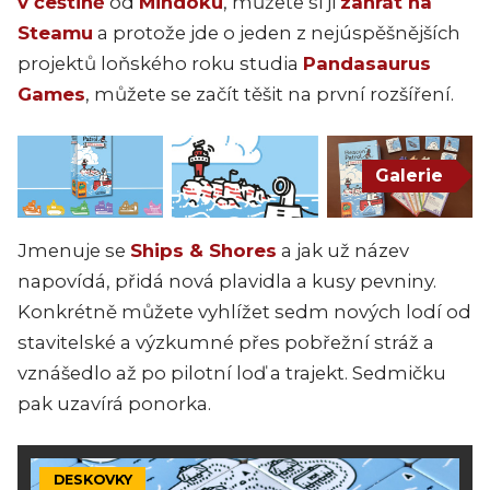
v češtině
od
Mindoku
, můžete si ji
zahrát na
Steamu
a protože jde o jeden z nejúspěšnějších
projektů loňského roku studia
Pandasaurus
Games
, můžete se začít těšit na první rozšíření.
Galerie
Jmenuje se
Ships & Shores
a jak už název
napovídá, přidá nová plavidla a kusy pevniny.
Konkrétně můžete vyhlížet sedm nových lodí od
stavitelské a výzkumné přes pobřežní stráž a
vznášedlo až po pilotní loď a trajekt. Sedmičku
pak uzavírá ponorka.
DESKOVKY