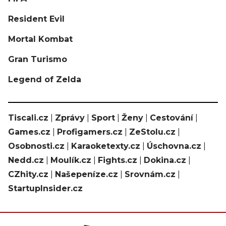
Resident Evil
Mortal Kombat
Gran Turismo
Legend of Zelda
Tiscali.cz
|
Zprávy
|
Sport
|
Ženy
|
Cestování
|
Games.cz
|
Profigamers.cz
|
ZeStolu.cz
|
Osobnosti.cz
|
Karaoketexty.cz
|
Úschovna.cz
|
Nedd.cz
|
Moulík.cz
|
Fights.cz
|
Dokina.cz
|
CZhity.cz
|
Našepeníze.cz
|
Srovnám.cz
|
StartupInsider.cz