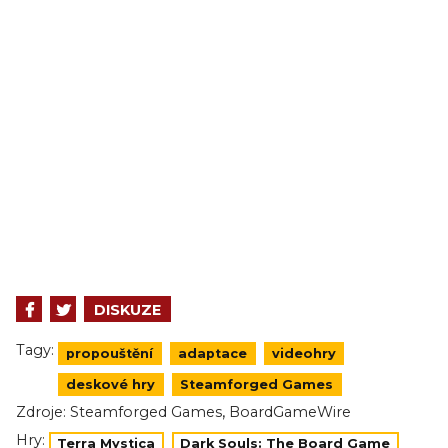
DISKUZE
Tagy:
propouštění
adaptace
videohry
deskové hry
Steamforged Games
,
Zdroje:
Steamforged Games
BoardGameWire
Hry:
Terra Mystica
Dark Souls: The Board Game