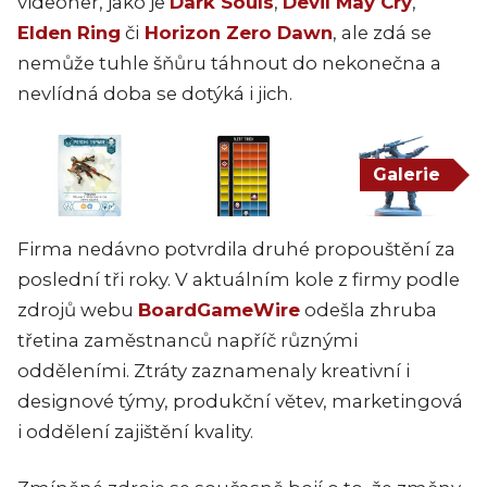
videoher, jako je
Dark Souls
,
Devil May Cry
,
Elden Ring
či
Horizon Zero Dawn
, ale zdá se
nemůže tuhle šňůru táhnout do nekonečna a
nevlídná doba se dotýká i jich.
Galerie
Firma nedávno potvrdila druhé propouštění za
poslední tři roky. V aktuálním kole z firmy podle
zdrojů webu
BoardGameWire
odešla zhruba
třetina zaměstnanců napříč různými
odděleními. Ztráty zaznamenaly kreativní i
designové týmy, produkční větev, marketingová
i oddělení zajištění kvality.