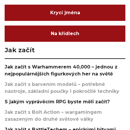
Krycí jména
Na křídlech
Jak začít
Jak začít s Warhammerem 40,000 – jednou z
nejpopulárnějších figurkových her na světě
Jak začít s barvením modelů – potřebné
nástroje, základní poučky i pokročilé techniky
S jakým vyprávěcím RPG byste měli začít?
Jak začít s Bolt Action – wargamingem
zasazeným do druhé světové války
Jak začít s BattleTechem – epickými bitvami