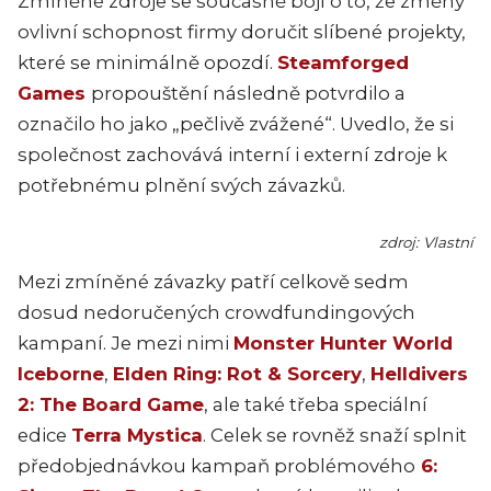
Zmíněné zdroje se současně bojí o to, že změny
ovlivní schopnost firmy doručit slíbené projekty,
které se minimálně opozdí.
Steamforged
Games
propouštění následně potvrdilo a
označilo ho jako „pečlivě zvážené“. Uvedlo, že si
společnost zachovává interní i externí zdroje k
potřebnému plnění svých závazků.
zdroj: Vlastní
Mezi zmíněné závazky patří celkově sedm
dosud nedoručených crowdfundingových
kampaní. Je mezi nimi
Monster Hunter World
Iceborne
,
Elden Ring: Rot & Sorcery
,
Helldivers
2: The Board Game
, ale také třeba speciální
edice
Terra Mystica
. Celek se rovněž snaží splnit
předobjednávkou kampaň problémového
6: