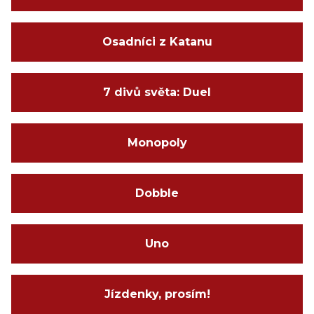
Osadníci z Katanu
7 divů světa: Duel
Monopoly
Dobble
Uno
Jízdenky, prosím!