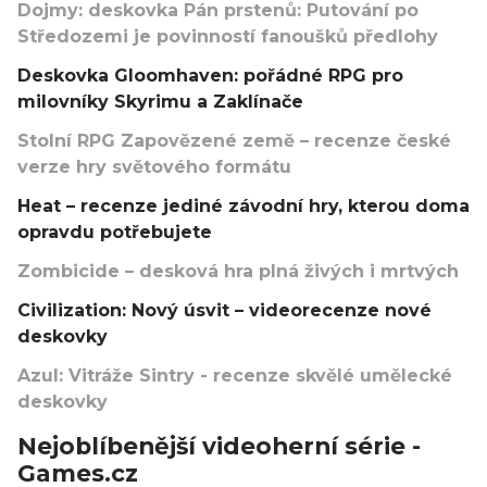
Dojmy: deskovka Pán prstenů: Putování po
Středozemi je povinností fanoušků předlohy
Deskovka Gloomhaven: pořádné RPG pro
milovníky Skyrimu a Zaklínače
Stolní RPG Zapovězené země – recenze české
verze hry světového formátu
Heat – recenze jediné závodní hry, kterou doma
opravdu potřebujete
Zombicide – desková hra plná živých i mrtvých
Civilization: Nový úsvit – videorecenze nové
deskovky
Azul: Vitráže Sintry - recenze skvělé umělecké
deskovky
Nejoblíbenější videoherní série -
Games.cz