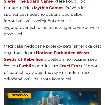
Siege: The Board Game
, které koupili od
bankrotujících
Mythic Games
. Právě zde se
společnost nedávno dostala pod palbu
fanoušků kvůli zveřejnění obrázků
vygenerovaných umělou inteligencí ve zprávě o
produkci.
Mezi další nedodané projekty patří americká část
objednávek pro
Horizon Forbidden West:
Seeds of Rebellion
a posledního rozšíření pro
českou
Euthii
s podtitulem
Cruel Frost
. V obou
případech byly objednávky v minulém roce
odložené kvůli nejistotě kolem cel.
DESKOVKY