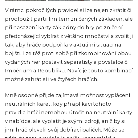
V rámci pokročilých pravidel si lze nejen zkrátit či
prodloužit partii limitem zničených základen, ale
při nasazení karty základny do hry po zničení
předcházející vybírat z většího množství a zvolit ji
tak, aby hráče podpořila v aktuální situaci na
bojišti. Lze též proti sobě při zkombinování obou
vydaných her postavit separatisty a povstalce či
Impérium a Republiku. Navíc je touto kombinací
možné zahrát si i ve čtyřech hráčích.
Mně osobně přijde zajímavá možnost vyplácení
neutrálních karet, kdy při aplikaci tohoto
pravidla hráči nemohou útočit na neutrální karty
v nabídce, ale vyplatit je svými zdroji, aniž by si
jimi hráč plevelil svůj dobírací balíček. Může se