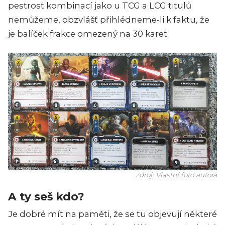
pestrost kombinací jako u TCG a LCG titulů
nemůžeme, obzvlášť přihlédneme-li k faktu, že
je balíček frakce omezený na 30 karet.
zdroj: Vlastní foto autora
A ty seš kdo?
Je dobré mít na paměti, že se tu objevují některé