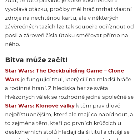
zdát, že toto pravidlo je spíše kosmetické a
vyvolává otázku, proč by měl hráč mrhat vlastní
zdroje na nechtěnou kartu, ale v některých
závěrečných tazích lze tak soupeře odříznout od
posil a zároveň čísla útoku směřovat přímo na
něho.
Bitva může začít!
Star Wars: The Deckbuilding Game – Clone
Wars
je fungující titul, který cílí na mladší hráče
a rodinné hraní. Z hlediska her ze světa
Hvězdných válek se rozhodně jedná společně se
Star Wars: Klonové války
k těm pravidlově
nejpřístupnějším, které ale mají co nabídnout, a
to zejména těm, kteří po prvních krůčcích u
deskoherních stolů hledají další titul a chtějí se