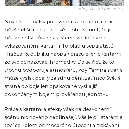
zdroj: Vlastní foto autora
Novinka se pak v porovnání s předchozí edicí
příliš neliší a jen pocitově mohu soudit, že je
přidán větší důraz na práci se zmíněnými
vykazovanými kartami. To platí u separatistů.
Hráč za Republiku naopak pracuje jen s kartami
ze své odhazovací hromádky. Dá se říct, že to
trochu podporuje atmosféru, kdy Temná strana
může vyslat posily ze stínu dění, zatímco Světlá
strana do boje jen opakovaně vysílá již
dokončeným bojem prověřenou jednotku.
Práce s kartami a efekty však na deskoherní
scénu nic nového nepřinášejí. Vše je při starém a
točí se kolem přímočarého útočení a získávání