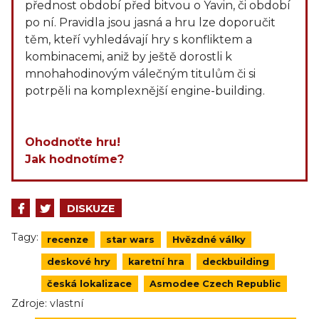
přednost období před bitvou o Yavin, či období
po ní. Pravidla jsou jasná a hru lze doporučit
těm, kteří vyhledávají hry s konfliktem a
kombinacemi, aniž by ještě dorostli k
mnohahodinovým válečným titulům či si
potrpěli na komplexnější engine-building.
Ohodnoťte hru!
Jak hodnotíme?
DISKUZE
Tagy:
recenze
star wars
Hvězdné války
deskové hry
karetní hra
deckbuilding
česká lokalizace
Asmodee Czech Republic
Zdroje:
vlastní