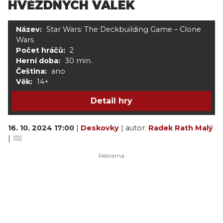
HVĚZDNÝCH VÁLEK
Název:
Star Wars: The Deckbuilding Game – Clone
Wars
Počet hráčů:
2
Herní doba:
30 min.
Čeština:
ano
Věk:
14+
Detail hry
16. 10. 2024 17:00
|
Deskovky
| autor:
Radek Rath Malý
|