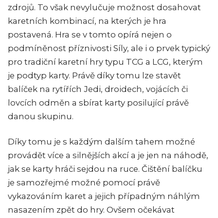
zdrojů. To však nevylučuje možnost dosahovat
karetních kombinací, na kterých je hra
postavená. Hra se v tomto opírá nejen o
podmíněnost příznivosti Síly, ale i o prvek typický
pro tradiční karetní hry typu TCG a LCG, kterým
je podtyp karty. Právě díky tomu lze stavět
balíček na rytířích Jedi, droidech, vojácích či
lovcích odměn a sbírat karty posilující právě
danou skupinu.
Díky tomu je s každým dalším tahem možné
provádět více a silnějších akcí a je jen na náhodě,
jak se karty hráči sejdou na ruce. Čištění balíčku
je samozřejmé možné pomocí právě
vykazováním karet a jejich případným náhlým
nasazením zpět do hry. Ovšem očekávat