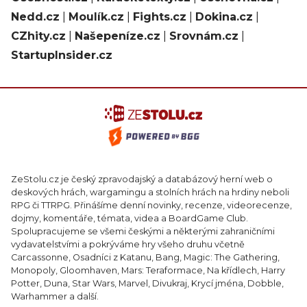
Nedd.cz
|
Moulík.cz
|
Fights.cz
|
Dokina.cz
|
CZhity.cz
|
Našepeníze.cz
|
Srovnám.cz
|
StartupInsider.cz
ZeStolu.cz je český zpravodajský a databázový herní web o
deskových hrách, wargamingu a stolních hrách na hrdiny neboli
RPG či TTRPG. Přinášíme denní novinky, recenze, videorecenze,
dojmy, komentáře, témata, videa a BoardGame Club.
Spolupracujeme se všemi českými a některými zahraničními
vydavatelstvími a pokrýváme hry všeho druhu včetně
Carcassonne, Osadníci z Katanu, Bang, Magic: The Gathering,
Monopoly, Gloomhaven, Mars: Teraformace, Na křídlech, Harry
Potter, Duna, Star Wars, Marvel, Divukraj, Krycí jména, Dobble,
Warhammer a další.