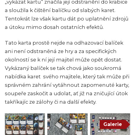
„vykázat kartu“ značila její odstranění do krabice
a sloužila k čištění balíčku od slabých karet.
Tentokrát lze však kartu dát po uplatnění zdrojů
a útoku mimo dosah ostatních efektů.
Tato karta prostě nejde na odhazovací balíček
ani není odstraněná ze hry a za specifických
okolností se k ní její majitel může opět dostat.
Vykázaný balíček se tak chová jako soukromá
nabídka karet svého majitele, který tak může při
správném zahrání vytáhnout zapomenuté karty,
soupeře zaskočit a udolat, ať již na zničující útok
takříkajíc ze zálohy či na další efekty.
Galerie