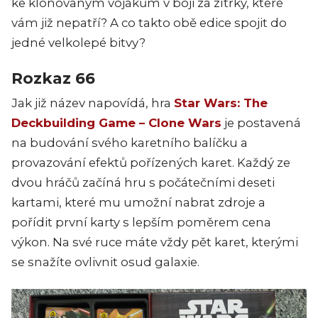
ke klonovaným vojákům v boji za zítřky, které
vám již nepatří? A co takto obě edice spojit do
jedné velkolepé bitvy?
Rozkaz 66
Jak již název napovídá, hra
Star Wars: The
Deckbuilding Game – Clone Wars
je postavená
na budování svého karetního balíčku a
provazování efektů pořízených karet. Každý ze
dvou hráčů začíná hru s počátečními deseti
kartami, které mu umožní nabrat zdroje a
pořídit první karty s lepším poměrem cena
výkon. Na své ruce máte vždy pět karet, kterými
se snažíte ovlivnit osud galaxie.