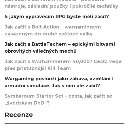
nástroje, základní poučky i pokročilé techniky
S jakým vyprávěcím RPG byste měli začít?
Jak začít s Bolt Action – wargamingem
zasazeným do druhé světové války
Jak začít s BattleTechem – epickými bitvami
obrovitých válečných mechů
Jak začít s Warhammerem 40,000? Cesta vede
přes přístupnější Kill Team
Wargaming poslouží jako zábava, vzdělání i
armádní simulace. Jak s ním ale začít?
Symbaroum Starter Set – cesta, jak začít se
„švédským DnD“?
Recenze