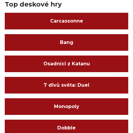
Top deskové hry
Carcassonne
Bang
Osadníci z Katanu
7 divů světa: Duel
Monopoly
Dobble