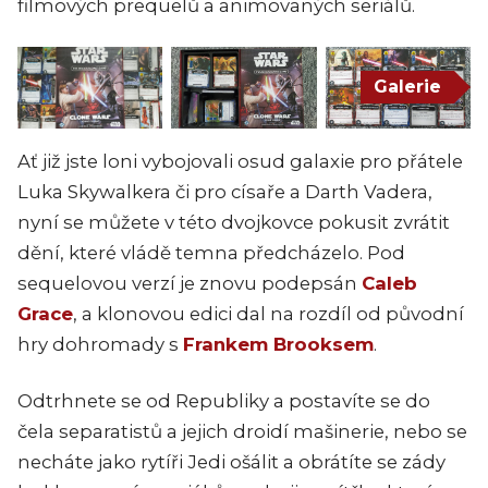
filmových prequelů a animovaných seriálů.
Galerie
Ať již jste loni vybojovali osud galaxie pro přátele
Luka Skywalkera či pro císaře a Darth Vadera,
nyní se můžete v této dvojkovce pokusit zvrátit
dění, které vládě temna předcházelo. Pod
sequelovou verzí je znovu podepsán
Caleb
Grace
, a klonovou edici dal na rozdíl od původní
hry dohromady s
Frankem Brooksem
.
Odtrhnete se od Republiky a postavíte se do
čela separatistů a jejich droidí mašinerie, nebo se
necháte jako rytíři Jedi ošálit a obrátíte se zády