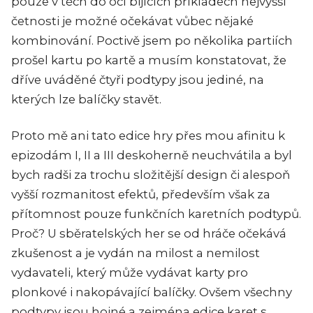
pouze v těch do očí bijících příkladech nejvyšší
četnosti je možné očekávat vůbec nějaké
kombinování. Poctivě jsem po několika partiích
prošel kartu po kartě a musím konstatovat, že
dříve uváděné čtyři podtypy jsou jediné, na
kterých lze balíčky stavět.
Proto mě ani tato edice hry přes mou afinitu k
epizodám I, II a III deskoherně neuchvátila a byl
bych radši za trochu složitější design či alespoň
vyšší rozmanitost efektů, především však za
přítomnost pouze funkčních karetních podtypů.
Proč? U sběratelských her se od hráče očekává
zkušenost a je vydán na milost a nemilost
vydavateli, který může vydávat karty pro
plonkové i nakopávající balíčky. Ovšem všechny
podtypy jsou hojné a zejména edice karet s