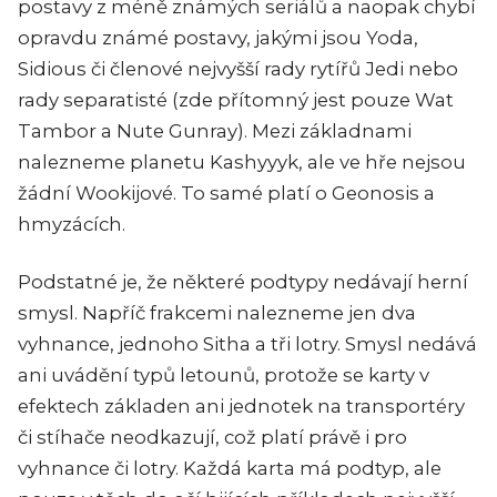
postavy z méně známých seriálů a naopak chybí
opravdu známé postavy, jakými jsou Yoda,
Sidious či členové nejvyšší rady rytířů Jedi nebo
rady separatisté (zde přítomný jest pouze Wat
Tambor a Nute Gunray). Mezi základnami
nalezneme planetu Kashyyyk, ale ve hře nejsou
žádní Wookijové. To samé platí o Geonosis a
hmyzácích.
Podstatné je, že některé podtypy nedávají herní
smysl. Napříč frakcemi nalezneme jen dva
vyhnance, jednoho Sitha a tři lotry. Smysl nedává
ani uvádění typů letounů, protože se karty v
efektech základen ani jednotek na transportéry
či stíhače neodkazují, což platí právě i pro
vyhnance či lotry. Každá karta má podtyp, ale