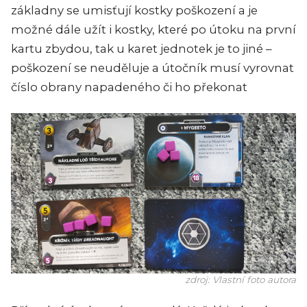
základny se umisťují kostky poškození a je
možné dále užít i kostky, které po útoku na první
kartu zbydou, tak u karet jednotek je to jiné –
poškození se neuděluje a útočník musí vyrovnat
číslo obrany napadeného či ho překonat
zdroj: Vlastní foto autora