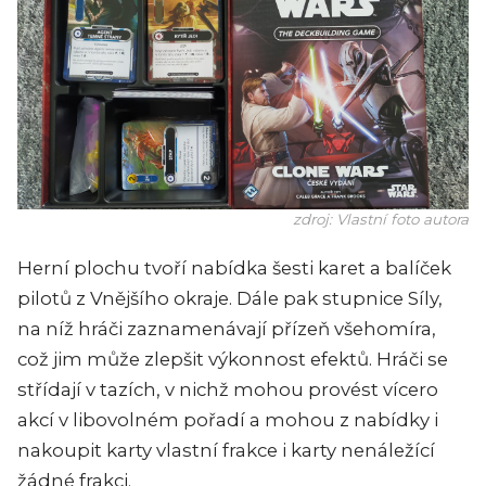
zdroj: Vlastní foto autora
Herní plochu tvoří nabídka šesti karet a balíček
pilotů z Vnějšího okraje. Dále pak stupnice Síly,
na níž hráči zaznamenávají přízeň všehomíra,
což jim může zlepšit výkonnost efektů. Hráči se
střídají v tazích, v nichž mohou provést vícero
akcí v libovolném pořadí a mohou z nabídky i
nakoupit karty vlastní frakce i karty nenáležící
žádné frakci.