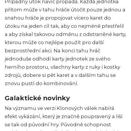
Případný útok navíc propadá. Každá jednotka
přitom může v tahu hráče útočit pouze jednou a
snahou hráče je propojovat vícero karet do
útoku na jeden cíl tak, aby co nejméně přestřelil
a aby získal takovou odměnu z odstraněné karty,
kterou může co nejlépe použít pro další
bezprostřední akci. Na konci tahu hráč
jednoduše odhodí karty jednotek ze svého
herního prostoru, všechny karty z ruky i kostky
zdrojů, dobere si pět karet a v dalším tahu se
znovu pustí do kombinování.
Galaktické novinky
Na významu ve verzi Klonových válek nabírá
efekt vykázání, který je značně poupravený a liší
se tak od původní hry. Původně schopnost