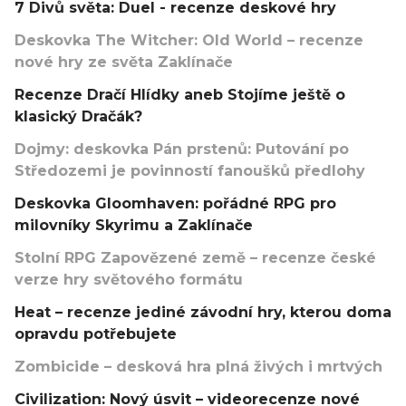
7 Divů světa: Duel - recenze deskové hry
Deskovka The Witcher: Old World – recenze
nové hry ze světa Zaklínače
Recenze Dračí Hlídky aneb Stojíme ještě o
klasický Dračák?
Dojmy: deskovka Pán prstenů: Putování po
Středozemi je povinností fanoušků předlohy
Deskovka Gloomhaven: pořádné RPG pro
milovníky Skyrimu a Zaklínače
Stolní RPG Zapovězené země – recenze české
verze hry světového formátu
Heat – recenze jediné závodní hry, kterou doma
opravdu potřebujete
Zombicide – desková hra plná živých i mrtvých
Civilization: Nový úsvit – videorecenze nové