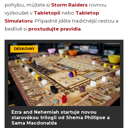
pohybu, můžete si
Storm Raiders
rovnou
vyzkoušet v
Tabletopii
nebo
Tabletop
Simulatoru
. Případně jděte tradičnější cestou a
bedlivě si
prostudujte pravidla
.
DESKOVKY
Ezra and Nehemiah startuje novou
starověkou trilogii od Shema Phillipse a
Sama Macdonalda