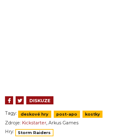
DISKUZE
Tagy:
deskové hry
post-apo
kostky
,
Zdroje:
Kickstarter
Arkus Games
Hry:
Storm Raiders