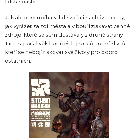
lidské bašty.
Jak ale roky ubíhaly, lidé začali nacházet cesty,
jak vyrážet za zdi města a v bouři získávat cenné
zdroje, které se sem dostávaly z druhé strany.
Tím započal věk bouřných jezdců – odvážlivců,
kteří se nebojí riskovat své životy pro dobro
ostatních.