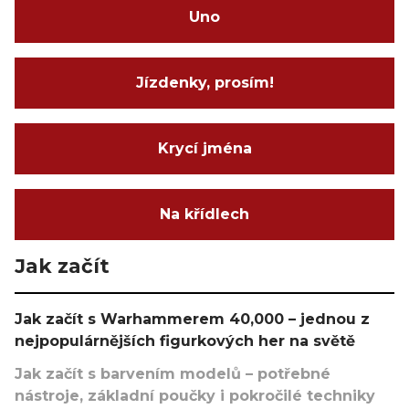
Uno
Jízdenky, prosím!
Krycí jména
Na křídlech
Jak začít
Jak začít s Warhammerem 40,000 – jednou z
nejpopulárnějších figurkových her na světě
Jak začít s barvením modelů – potřebné
nástroje, základní poučky i pokročilé techniky