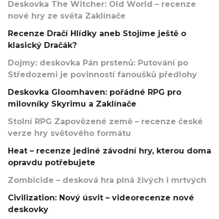
Deskovka The Witcher: Old World – recenze
nové hry ze světa Zaklínače
Recenze Dračí Hlídky aneb Stojíme ještě o
klasický Dračák?
Dojmy: deskovka Pán prstenů: Putování po
Středozemi je povinností fanoušků předlohy
Deskovka Gloomhaven: pořádné RPG pro
milovníky Skyrimu a Zaklínače
Stolní RPG Zapovězené země – recenze české
verze hry světového formátu
Heat – recenze jediné závodní hry, kterou doma
opravdu potřebujete
Zombicide – desková hra plná živých i mrtvých
Civilization: Nový úsvit – videorecenze nové
deskovky