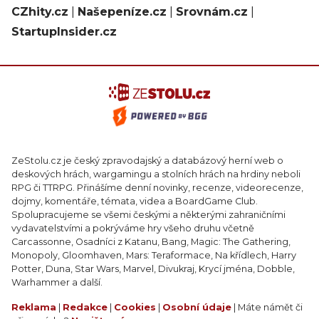
CZhity.cz
|
Našepeníze.cz
|
Srovnám.cz
|
StartupInsider.cz
ZeStolu.cz je český zpravodajský a databázový herní web o
deskových hrách, wargamingu a stolních hrách na hrdiny neboli
RPG či TTRPG. Přinášíme denní novinky, recenze, videorecenze,
dojmy, komentáře, témata, videa a BoardGame Club.
Spolupracujeme se všemi českými a některými zahraničními
vydavatelstvími a pokrýváme hry všeho druhu včetně
Carcassonne, Osadníci z Katanu, Bang, Magic: The Gathering,
Monopoly, Gloomhaven, Mars: Teraformace, Na křídlech, Harry
Potter, Duna, Star Wars, Marvel, Divukraj, Krycí jména, Dobble,
Warhammer a další.
Reklama
|
Redakce
|
Cookies
|
Osobní údaje
| Máte námět či