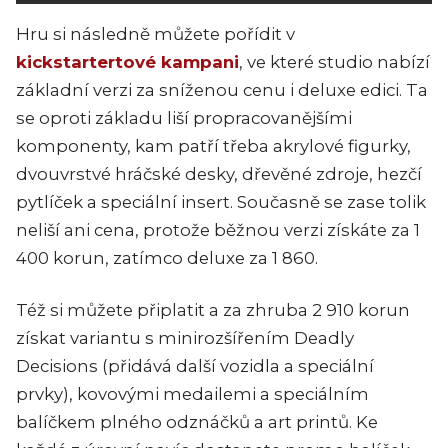
Hru si následně můžete pořídit v
kickstartertové kampani
, ve které studio nabízí
základní verzi za sníženou cenu i deluxe edici. Ta
se oproti základu liší propracovanějšími
komponenty, kam patří třeba akrylové figurky,
dvouvrstvé hráčské desky, dřevěné zdroje, hezčí
pytlíček a speciální insert. Současně se zase tolik
neliší ani cena, protože běžnou verzi získáte za 1
400 korun, zatímco deluxe za 1 860.
Též si můžete připlatit a za zhruba 2 910 korun
získat variantu s minirozšířením Deadly
Decisions (přidává další vozidla a speciální
prvky), kovovými medailemi a speciálním
balíčkem plného odznáčků a art printů. Ke