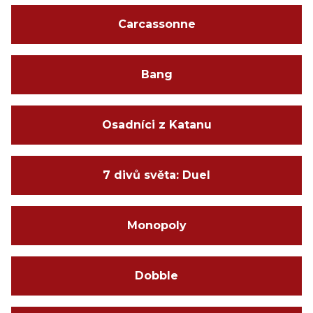
Carcassonne
Bang
Osadníci z Katanu
7 divů světa: Duel
Monopoly
Dobble