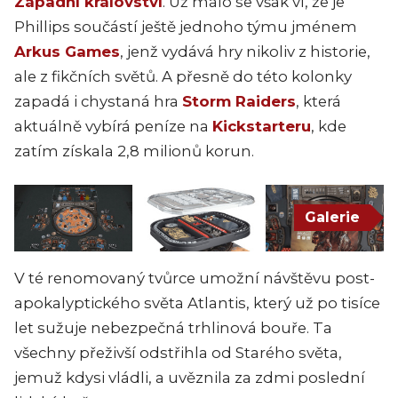
Západní království
. Už málo se však ví, že je
Phillips součástí ještě jednoho týmu jménem
Arkus Games
, jenž vydává hry nikoliv z historie,
ale z fikčních světů. A přesně do této kolonky
zapadá i chystaná hra
Storm Raiders
, která
aktuálně vybírá peníze na
Kickstarteru
, kde
zatím získala 2,8 milionů korun.
Galerie
V té renomovaný tvůrce umožní návštěvu post-
apokalyptického světa Atlantis, který už po tisíce
let sužuje nebezpečná trhlinová bouře. Ta
všechny přeživší odstřihla od Starého světa,
jemuž kdysi vládli, a uvěznila za zdmi poslední