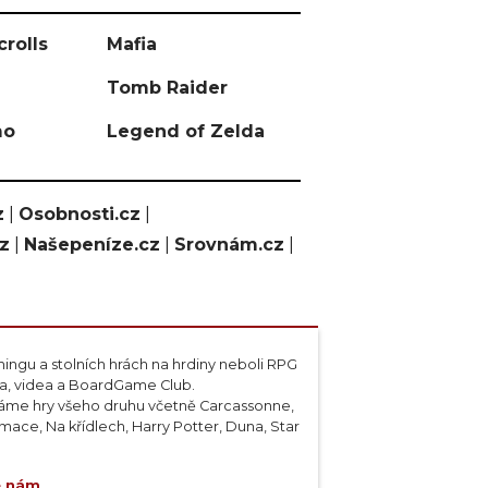
crolls
Mafia
Tomb Raider
mo
Legend of Zelda
z
|
Osobnosti.cz
|
cz
|
Našepeníze.cz
|
Srovnám.cz
|
ngu a stolních hrách na hrdiny neboli RPG
ta, videa a BoardGame Club.
váme hry všeho druhu včetně Carcassonne,
ace, Na křídlech, Harry Potter, Duna, Star
e nám