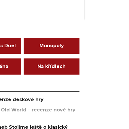
a: Duel
Monopoly
ména
Na křídlech
ecenze deskové hry
 Old World – recenze nové hry
eb Stojíme ještě o klasický