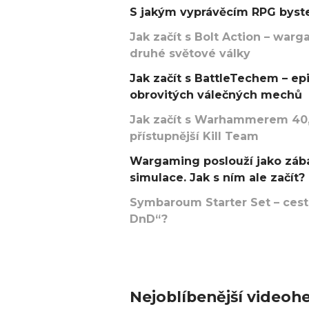
S jakým vyprávěcím RPG byste
Jak začít s Bolt Action – w
druhé světové války
Jak začít s BattleTechem – ep
obrovitých válečných mechů
Jak začít s Warhammerem 40,
přístupnější Kill Team
Wargaming poslouží jako zába
simulace. Jak s ním ale začít?
Symbaroum Starter Set – cesta
DnD“?
Nejoblíbenější videohe