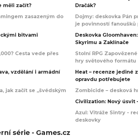
 měli začít?
Dračák?
argamingem zasazeným do
Dojmy: deskovka Pán p
je povinností fanoušků
ickými bitvami
Deskovka Gloomhaven: 
Skyrimu a Zaklínače
000? Cesta vede přes
Stolní RPG Zapovězené
hry světového formátu
va, vzdělání i armádní
Heat – recenze jediné 
opravdu potřebujete
, jak začít se „švédským
Zombicide – desková hr
Civilization: Nový úsvi
Azul: Vitráže Sintry - 
deskovky
rní série - Games.cz