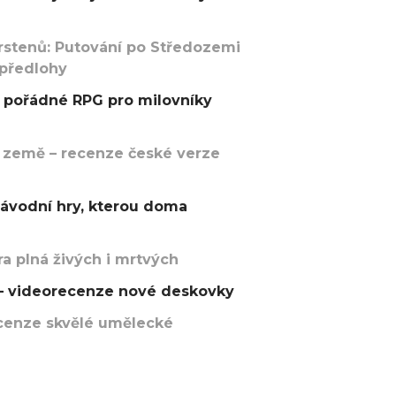
rstenů: Putování po Středozemi
 předlohy
pořádné RPG pro milovníky
 země – recenze české verze
závodní hry, kterou doma
a plná živých i mrtvých
t – videorecenze nové deskovky
recenze skvělé umělecké