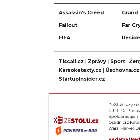
Assassin's Creed
Grand 
Fallout
Far Cr
FIFA
Reside
Tiscali.cz
|
Zprávy
|
Sport
|
Žen
Karaoketexty.cz
|
Úschovna.cz
StartupInsider.cz
ZeStolu.cz je č
či TTRPG. Přin
Spolupracujeme
Osadníci z Kata
Wars, Marvel, D
Reklama
|
Red