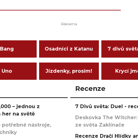
Bang
Osadníci z Katanu
7 divů svět
Uno
Jízdenky, prosím!
Krycí j
Recenze
000 – jednou z
7 Divů světa: Duel - r
 her na světě
Deskovka The Witcher:
 potřebné nástroje,
ze světa Zaklínače
echniky
Recenze Dračí Hlídky an