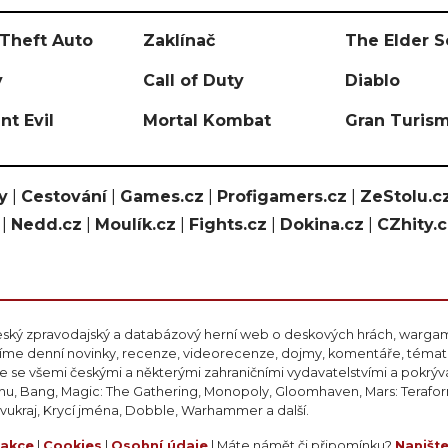
Theft Auto
Zaklínač
The Elder S
y
Call of Duty
Diablo
nt Evil
Mortal Kombat
Gran Turis
y
|
Cestování
|
Games.cz
|
Profigamers.cz
|
ZeStolu.c
|
Nedd.cz
|
Moulík.cz
|
Fights.cz
|
Dokina.cz
|
CZhity.
eský zpravodajský a databázový herní web o deskových hrách, wargami
ášíme denní novinky, recenze, videorecenze, dojmy, komentáře, téma
 se všemi českými a některými zahraničními vydavatelstvími a pokrý
nu, Bang, Magic: The Gathering, Monopoly, Gloomhaven, Mars: Teraform
ivukraj, Krycí jména, Dobble, Warhammer a další.
akce
|
Cookies
|
Osobní údaje
| Máte námět či připomínku?
Napišt