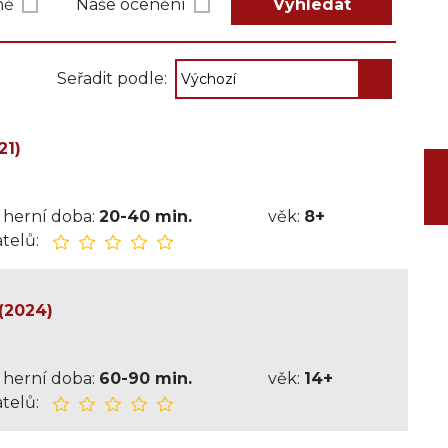
ně
Naše ocenění
Vyhledat
Seřadit podle:
21)
herní doba:
20-40 min.
věk:
8+
telů:
(2024)
herní doba:
60-90 min.
věk:
14+
telů: