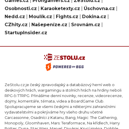
Games.cz
|
Profigamers.cz
|
ZeStolu.cz
|
Osobnosti.cz
|
Karaoketexty.cz
|
Úschovna.cz
|
Nedd.cz
|
Moulík.cz
|
Fights.cz
|
Dokina.cz
|
CZhity.cz
|
Našepeníze.cz
|
Srovnám.cz
|
StartupInsider.cz
ZeStolu.cz je český zpravodajský a databázový herní web o
deskových hrách, wargamingu a stolních hrách na hrdiny neboli
RPG či TTRPG. Přinášíme denní novinky, recenze, videorecenze,
dojmy, komentáře, témata, videa a BoardGame Club.
Spolupracujeme se všemi českými a některými zahraničními
vydavatelstvími a pokrýváme hry všeho druhu včetně
Carcassonne, Osadníci z Katanu, Bang, Magic: The Gathering,
Monopoly, Gloomhaven, Mars: Teraformace, Na křídlech, Harry
Potter, Duna, Star Wars, Marvel, Divukraj, Krycí jména, Dobble,