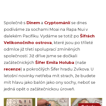
Společně s
Dinem
a
Cryptománií
se dnes
podíváme za sochami Moai na Rapa Nui v
dalekém Pacifiku. Vydáme se totiž po
Šifrách
Velikonočního ostrova
, které jsou po tříleté
odmlce již třetí spoluprací zmíněných
společností. Již dříve jsme se dočkali
začátečnických
Šifer Emila Holuba
(naše
recenze
) a pokročilých Šifer hradu Zvíkova. U
letošní novinky netřeba mít strach, že budete
mít hlavu jako balón jako ony sochy, neboť se
jedná opět o začátečnickou úroveň.