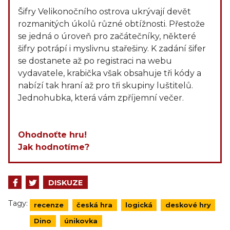
Šifry Velikonočního ostrova ukrývají devět
rozmanitých úkolů různé obtížnosti. Přestože
se jedná o úroveň pro začátečníky, některé
šifry potrápí i myslivnu stařešiny. K zadání šifer
se dostanete až po registraci na webu
vydavatele, krabička však obsahuje tři kódy a
nabízí tak hraní až pro tři skupiny luštitelů.
Jednohubka, která vám zpříjemní večer.
Ohodnoťte hru!
Jak hodnotíme?
DISKUZE
Tagy:
recenze
česká hra
logická
deskové hry
Dino
únikovka