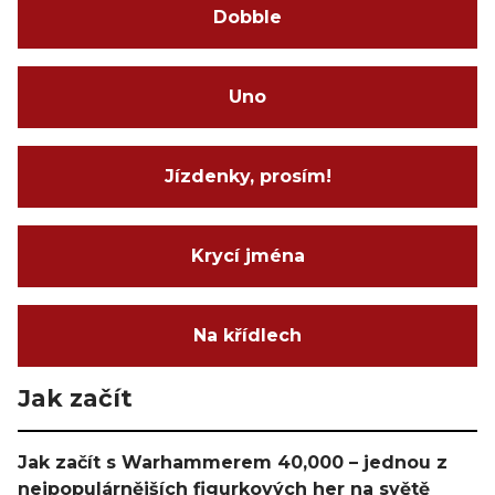
Dobble
Uno
Jízdenky, prosím!
Krycí jména
Na křídlech
Jak začít
Jak začít s Warhammerem 40,000 – jednou z
nejpopulárnějších figurkových her na světě