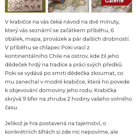
Galerie
V krabičce na vás čeká návod na dvě minuty,
který vás seznámí se začátkem příběhu, 6
obálek, mapa, provázek a pár dalších drobností.
V příběhu se chlapec Poki vrací z
kontinentálního Chile na ostrov, kde žil jeho
dědeček hrdý na tradice a práci svých předků.
Poki se vydává po smrti dědečka zkoumat, co
mu zanechal v modré krabičce, která ho povede
k objevování domoviny jeho rodu. Krabička
skrývá 9 šifer na zhruba 2 hodiny vašeho volného
času.
Jelikož je hra postavená na tajemství, o
konkrétních šifrách si zde nic nepovíme, ale