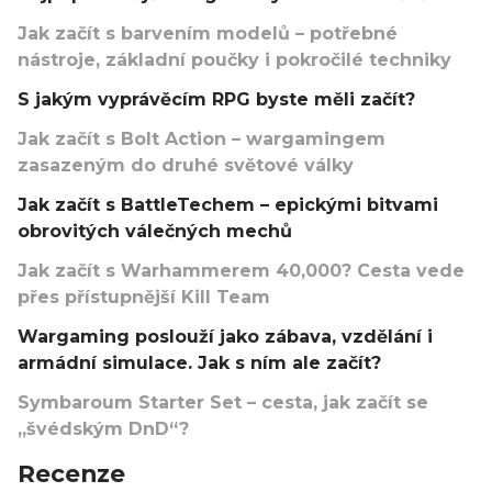
Jak začít s barvením modelů – potřebné
nástroje, základní poučky i pokročilé techniky
S jakým vyprávěcím RPG byste měli začít?
Jak začít s Bolt Action – wargamingem
zasazeným do druhé světové války
Jak začít s BattleTechem – epickými bitvami
obrovitých válečných mechů
Jak začít s Warhammerem 40,000? Cesta vede
přes přístupnější Kill Team
Wargaming poslouží jako zábava, vzdělání i
armádní simulace. Jak s ním ale začít?
Symbaroum Starter Set – cesta, jak začít se
„švédským DnD“?
Recenze