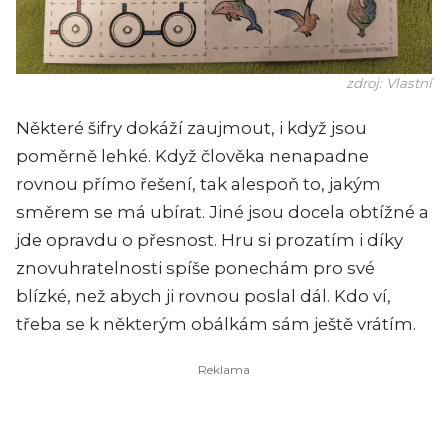
zdroj: Vlastní
Některé šifry dokáží zaujmout, i když jsou
poměrně lehké. Když člověka nenapadne
rovnou přímo řešení, tak alespoň to, jakým
směrem se má ubírat. Jiné jsou docela obtížné a
jde opravdu o přesnost. Hru si prozatím i díky
znovuhratelnosti spíše ponechám pro své
blízké, než abych ji rovnou poslal dál. Kdo ví,
třeba se k některým obálkám sám ještě vrátím.