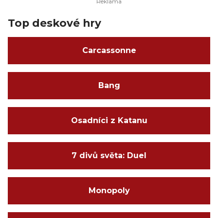
Top deskové hry
Carcassonne
Bang
Osadníci z Katanu
7 divů světa: Duel
Monopoly