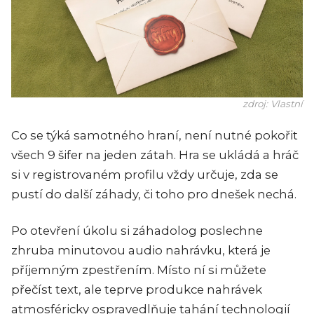
zdroj: Vlastní
Co se týká samotného hraní, není nutné pokořit
všech 9 šifer na jeden zátah. Hra se ukládá a hráč
si v registrovaném profilu vždy určuje, zda se
pustí do další záhady, či toho pro dnešek nechá.
Po otevření úkolu si záhadolog poslechne
zhruba minutovou audio nahrávku, která je
příjemným zpestřením. Místo ní si můžete
přečíst text, ale teprve produkce nahrávek
atmosféricky ospravedlňuje tahání technologií