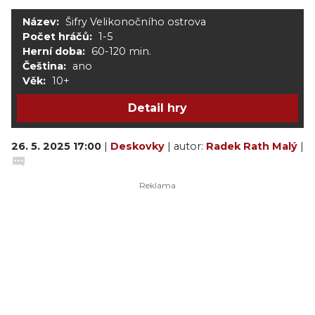
Název:
Šifry Velikonočního ostrova
Počet hráčů:
1-5
Herní doba:
60-120 min.
Čeština:
ano
Věk:
10+
Detail hry
26. 5. 2025 17:00
|
Deskovky
| autor:
Radek Rath Malý
|