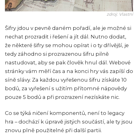
zdroj: Vlastní
Šifry jdou v pevně daném pořadí, ale je možné si
nechat prozradit i řešení a jít dál. Nutno dodat,
že některé šifry se mohou opírat i o ty dřívější, je
tedy záhodno si prozrazenou šifru pilně
nastudovat, aby se pak člověk hnul dál. Webové
stránky vám měří čas a na konci hry vás zapíší do
síně slávy. Za každou vyřešenou šifru získáte 10
bodů, za vyřešení s užitím přítomné nápovědy
pouze 5 bodů a při prozrazení nezískáte nic.
Co se týká ničení komponentů, není to legacy
hra – dochází k úpravě jistých součástí, ale ty jsou
znovu plně použitelné při další partii.