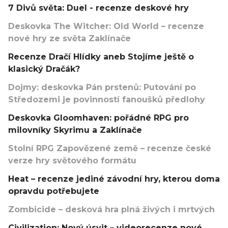
7 Divů světa: Duel - recenze deskové hry
Deskovka The Witcher: Old World – recenze
nové hry ze světa Zaklínače
Recenze Dračí Hlídky aneb Stojíme ještě o
klasický Dračák?
Dojmy: deskovka Pán prstenů: Putování po
Středozemi je povinností fanoušků předlohy
Deskovka Gloomhaven: pořádné RPG pro
milovníky Skyrimu a Zaklínače
Stolní RPG Zapovězené země – recenze české
verze hry světového formátu
Heat – recenze jediné závodní hry, kterou doma
opravdu potřebujete
Zombicide – desková hra plná živých i mrtvých
Civilization: Nový úsvit – videorecenze nové