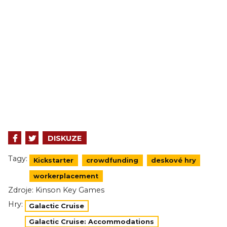
DISKUZE
Tagy:
Kickstarter
crowdfunding
deskové hry
workerplacement
Zdroje:
Kinson Key Games
Hry:
Galactic Cruise
Galactic Cruise: Accommodations