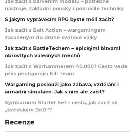
Jak začít s barvením modelů – potřebné
nástroje, základní poučky i pokročilé techniky
S jakým vyprávěcím RPG byste měli začít?
Jak začít s Bolt Action – wargamingem
zasazeným do druhé světové války
Jak začít s BattleTechem – epickými bitvami
obrovitých válečných mechů
Jak začít s Warhammerem 40,000? Cesta vede
přes přístupnější Kill Team
Wargaming poslouží jako zábava, vzdělání i
armádní simulace. Jak s ním ale začít?
Symbaroum Starter Set – cesta, jak začít se
„švédským DnD“?
Recenze