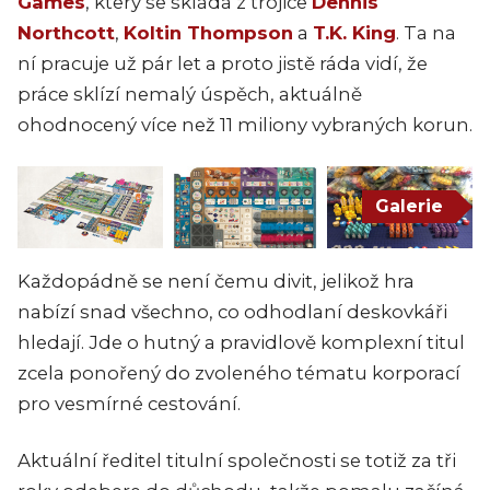
Games
, který se skládá z trojice
Dennis
Northcott
,
Koltin Thompson
a
T.K. King
. Ta na
ní pracuje už pár let a proto jistě ráda vidí, že
práce sklízí nemalý úspěch, aktuálně
ohodnocený více než 11 miliony vybraných korun.
Galerie
Každopádně se není čemu divit, jelikož hra
nabízí snad všechno, co odhodlaní deskovkáři
hledají. Jde o hutný a pravidlově komplexní titul
zcela ponořený do zvoleného tématu korporací
pro vesmírné cestování.
Aktuální ředitel titulní společnosti se totiž za tři