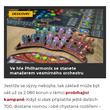
DESKOVKY
Ve hře Philharmonix se stanete
manažerem vesmírného orchestru
Jestliže se výzvy nebojíte, tak základ může být
váš už za 2 080 korun v rámci
probíhající
kampaně
. Když si však připlatíte ještě dalších
700, dostane rovnou i obě chystaná rozšíření –