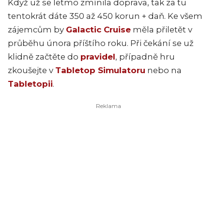
Když už se letmo zmínila doprava, tak za tu
tentokrát dáte 350 až 450 korun + daň. Ke všem
zájemcům by
Galactic Cruise
měla přiletět v
průběhu února příštího roku. Při čekání se už
klidně začtěte do
pravidel
, případně hru
zkoušejte v
Tabletop Simulatoru
nebo na
Tabletopii
.