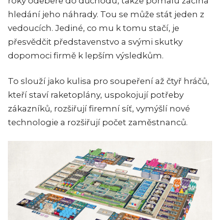
roky odebere do důchodu, takže pomalu začíná
hledání jeho náhrady. Tou se může stát jeden z
vedoucích. Jediné, co mu k tomu stačí, je
přesvědčit představenstvo a svými skutky
dopomoci firmě k lepším výsledkům.
To slouží jako kulisa pro soupeření až čtyř hráčů,
kteří staví raketoplány, uspokojují potřeby
zákazníků, rozšiřují firemní síť, vymýšlí nové
technologie a rozšiřují počet zaměstnanců.