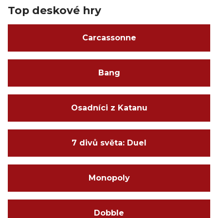
Top deskové hry
Carcassonne
Bang
Osadníci z Katanu
7 divů světa: Duel
Monopoly
Dobble