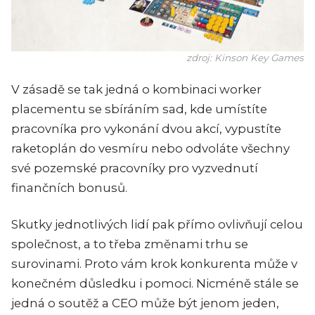
zdroj: Kinson Key Games
V zásadě se tak jedná o kombinaci worker
placementu se sbíráním sad, kde umístíte
pracovníka pro vykonání dvou akcí, vypustíte
raketoplán do vesmíru nebo odvoláte všechny
své pozemské pracovníky pro vyzvednutí
finančních bonusů.
Skutky jednotlivých lidí pak přímo ovlivňují celou
společnost, a to třeba změnami trhu se
surovinami. Proto vám krok konkurenta může v
konečném důsledku i pomoci. Nicméně stále se
jedná o soutěž a CEO může být jenom jeden,