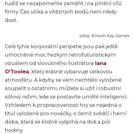
tudíž se nezapomeňte zaměřit i na plnění cílů
firmy. Čas utíká a vítězných bodů není nikdy
dost.
zdroj: Kinson Key Games
Celé tyhle korporátní peripetie jsou pak ještě
umocněné moc hezkým retrofuturistickým
vizuálem od slovutného ilustrátora
Iana
O'Toolea
, který krásně vybarvuje celkovou
atmosféru. A kdyby se vám nechtělo vyloženě
soupeřit s ostatními, můžete si užít i robustní
sólový režim, kde se postavíte umělé inteligenci.
Vzhledem k propracovanosti hry se nejedná o
titul vyloženě pro nováčky, o čemž svědčí i herní
doba, která se klidně vyšplhá na dvě a půl
hodiny.