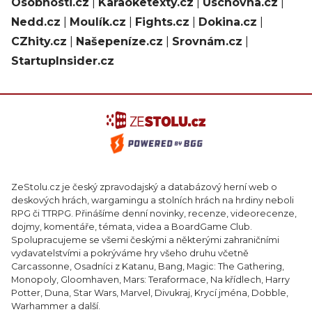
Osobnosti.cz
|
Karaoketexty.cz
|
Úschovna.cz
|
Nedd.cz
|
Moulík.cz
|
Fights.cz
|
Dokina.cz
|
CZhity.cz
|
Našepeníze.cz
|
Srovnám.cz
|
StartupInsider.cz
ZeStolu.cz je český zpravodajský a databázový herní web o
deskových hrách, wargamingu a stolních hrách na hrdiny neboli
RPG či TTRPG. Přinášíme denní novinky, recenze, videorecenze,
dojmy, komentáře, témata, videa a BoardGame Club.
Spolupracujeme se všemi českými a některými zahraničními
vydavatelstvími a pokrýváme hry všeho druhu včetně
Carcassonne, Osadníci z Katanu, Bang, Magic: The Gathering,
Monopoly, Gloomhaven, Mars: Teraformace, Na křídlech, Harry
Potter, Duna, Star Wars, Marvel, Divukraj, Krycí jména, Dobble,
Warhammer a další.