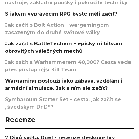
nástroje, základní poučky i pokročilé techniky
S jakým vyprávěcím RPG byste měli začít?
Jak začít s Bolt Action – wargamingem
zasazeným do druhé světové války
Jak začít s BattleTechem – epickými bitvami
obrovitých válečných mechů
Jak začít s Warhammerem 40,000? Cesta vede
přes přístupnější Kill Team
Wargaming poslouží jako zábava, vzdělání i
armádní simulace. Jak s ním ale začít?
Symbaroum Starter Set – cesta, jak začít se
„švédským DnD“?
Recenze
7 Divů světa: Duel - recenze deskové hry