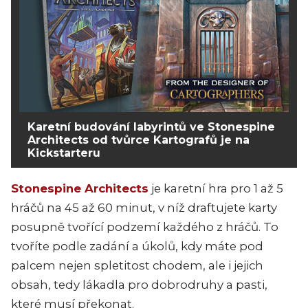
Karetní budování labyrintů ve Stonespine
Architects od tvůrce Kartografů je na
Kickstarteru
Stonespine Architects
je karetní hra pro 1 až 5
hráčů na 45 až 60 minut, v níž draftujete karty
posupně tvořící podzemí každého z hráčů. To
tvoříte podle zadání a úkolů, kdy máte pod
palcem nejen spletitost chodem, ale i jejich
obsah, tedy lákadla pro dobrodruhy a pasti,
které musí překonat.