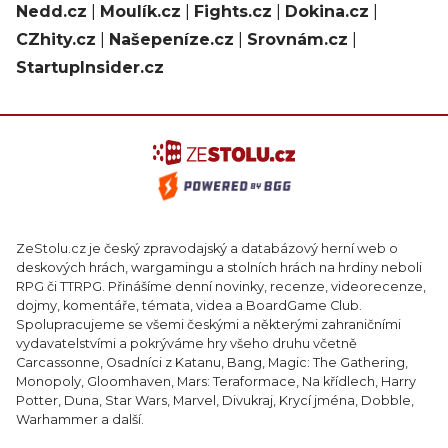
Nedd.cz
|
Moulík.cz
|
Fights.cz
|
Dokina.cz
|
CZhity.cz
|
Našepeníze.cz
|
Srovnám.cz
|
StartupInsider.cz
ZeStolu.cz je český zpravodajský a databázový herní web o
deskových hrách, wargamingu a stolních hrách na hrdiny neboli
RPG či TTRPG. Přinášíme denní novinky, recenze, videorecenze,
dojmy, komentáře, témata, videa a BoardGame Club.
Spolupracujeme se všemi českými a některými zahraničními
vydavatelstvími a pokrýváme hry všeho druhu včetně
Carcassonne, Osadníci z Katanu, Bang, Magic: The Gathering,
Monopoly, Gloomhaven, Mars: Teraformace, Na křídlech, Harry
Potter, Duna, Star Wars, Marvel, Divukraj, Krycí jména, Dobble,
Warhammer a další.