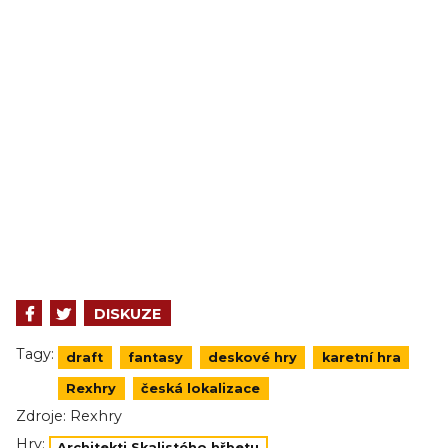
DISKUZE
Tagy:
draft
fantasy
deskové hry
karetní hra
Rexhry
česká lokalizace
Zdroje:
Rexhry
Hry:
Architekti Skalistého hřbetu