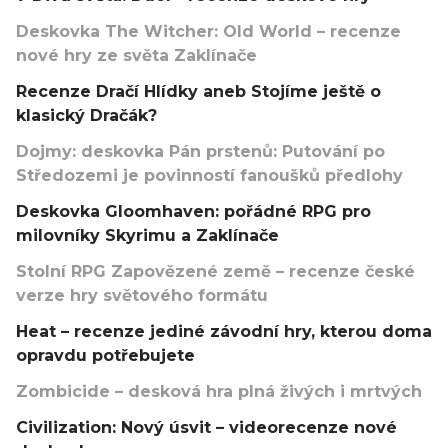
Deskovka The Witcher: Old World – recenze
nové hry ze světa Zaklínače
Recenze Dračí Hlídky aneb Stojíme ještě o
klasický Dračák?
Dojmy: deskovka Pán prstenů: Putování po
Středozemi je povinností fanoušků předlohy
Deskovka Gloomhaven: pořádné RPG pro
milovníky Skyrimu a Zaklínače
Stolní RPG Zapovězené země – recenze české
verze hry světového formátu
Heat – recenze jediné závodní hry, kterou doma
opravdu potřebujete
Zombicide – desková hra plná živých i mrtvých
Civilization: Nový úsvit – videorecenze nové