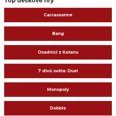
Top deskové hry
Carcassonne
Bang
Osadníci z Katanu
7 divů světa: Duel
Monopoly
Dobble