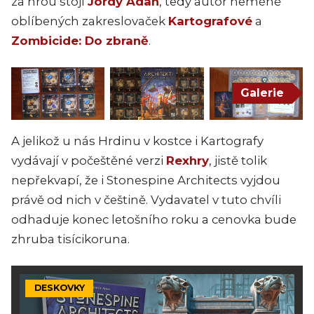
za hrou stojí
Jordy Adan
, tedy autor neméně
oblíbených zakreslovaček
Kartografové
a
Zombicide: Do zbraně
.
Galerie
A jelikož u nás Hrdinu v kostce i Kartografy
vydávají v počeštěné verzi
Rexhry
, jistě tolik
nepřekvapí, že i Stonespine Architects vyjdou
právě od nich v češtině. Vydavatel v tuto chvíli
odhaduje konec letošního roku a cenovka bude
zhruba tisícikoruna.
DESKOVKY