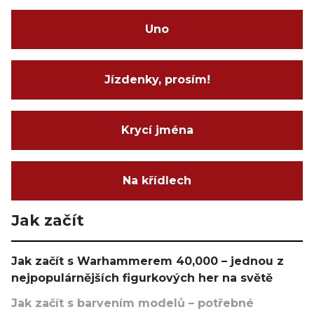
Uno
Jízdenky, prosím!
Krycí jména
Na křídlech
Jak začít
Jak začít s Warhammerem 40,000 – jednou z
nejpopulárnějších figurkových her na světě
Jak začít s barvením modelů – potřebné