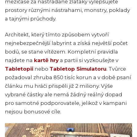
mezičase za nastřádané zlaťáky vylepšujete
prostory různými nástrahami, monstry, poklady
a tajnými průchody.
Architekt, který tímto způsobem vytvoří
nejnebezpečnější labyrint a získá největší počet
bodů, se stane vítězem. Kompletní pravidla
najdete na
kartě hry
a partii si vyzkoušejte v
Tabletopii
nebo
Tabletop Simulatoru
. Tvůrce
požadoval zhruba 850 tisíc korun a v době psaní
článku mu hráči přispěli již 2 miliony. Výše
vybrané částky ale nemá žádný reálný dopad
pro samotné podporovatele, jelikož v kampani
nejsou bonusové cíle.