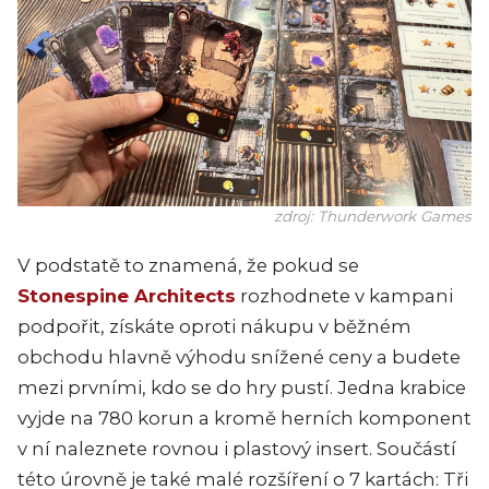
zdroj: Thunderwork Games
V podstatě to znamená, že pokud se
Stonespine Architects
rozhodnete v kampani
podpořit, získáte oproti nákupu v běžném
obchodu hlavně výhodu snížené ceny a budete
mezi prvními, kdo se do hry pustí. Jedna krabice
vyjde na 780 korun a kromě herních komponent
v ní naleznete rovnou i plastový insert. Součástí
této úrovně je také malé rozšíření o 7 kartách: Tři