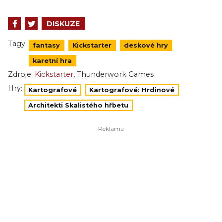
DISKUZE
Tagy:
fantasy
Kickstarter
deskové hry
karetní hra
,
Zdroje:
Kickstarter
Thunderwork Games
Hry:
Kartografové
Kartografové: Hrdinové
Architekti Skalistého hřbetu