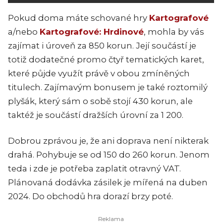
Pokud doma máte schované hry
Kartografové
a/nebo
Kartografové: Hrdinové
, mohla by vás
zajímat i úroveň za 850 korun. Její součástí je
totiž dodatečné promo čtyř tematických karet,
které půjde využít právě v obou zmíněných
titulech. Zajímavým bonusem je také roztomilý
plyšák, který sám o sobě stojí 430 korun, ale
taktéž je součástí dražších úrovní za 1 200.
Dobrou zprávou je, že ani doprava není nikterak
drahá. Pohybuje se od 150 do 260 korun. Jenom
teda i zde je potřeba zaplatit otravný VAT.
Plánovaná dodávka zásilek je mířená na duben
2024. Do obchodů hra dorazí brzy poté.