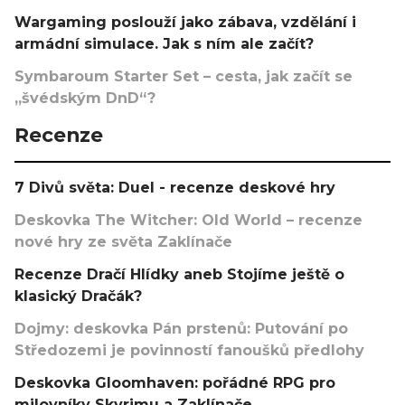
Wargaming poslouží jako zábava, vzdělání i
armádní simulace. Jak s ním ale začít?
Symbaroum Starter Set – cesta, jak začít se
„švédským DnD“?
Recenze
7 Divů světa: Duel - recenze deskové hry
Deskovka The Witcher: Old World – recenze
nové hry ze světa Zaklínače
Recenze Dračí Hlídky aneb Stojíme ještě o
klasický Dračák?
Dojmy: deskovka Pán prstenů: Putování po
Středozemi je povinností fanoušků předlohy
Deskovka Gloomhaven: pořádné RPG pro
milovníky Skyrimu a Zaklínače