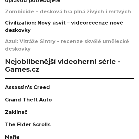
opravdu potřebujete
Zombicide – desková hra plná živých i mrtvých
Civilization: Nový úsvit – videorecenze nové
deskovky
Azul: Vitráže Sintry - recenze skvělé umělecké
deskovky
Nejoblíbenější videoherní série -
Games.cz
Assassin's Creed
Grand Theft Auto
Zaklínač
The Elder Scrolls
Mafia