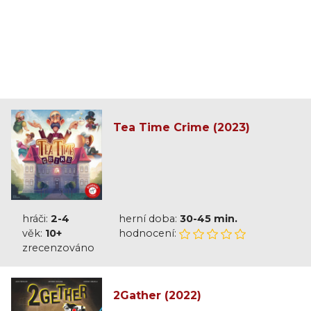
Tea Time Crime (2023)
hráči:
2-4
herní doba:
30-45 min.
věk:
10+
hodnocení:
zrecenzováno
2Gather (2022)