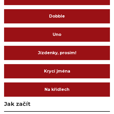
Dobble
Uno
Jízdenky, prosím!
Krycí jména
Na křídlech
Jak začít