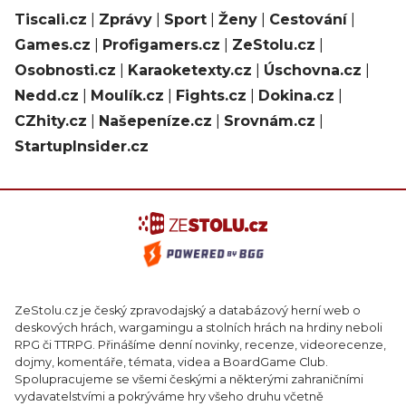
Tiscali.cz
|
Zprávy
|
Sport
|
Ženy
|
Cestování
|
Games.cz
|
Profigamers.cz
|
ZeStolu.cz
|
Osobnosti.cz
|
Karaoketexty.cz
|
Úschovna.cz
|
Nedd.cz
|
Moulík.cz
|
Fights.cz
|
Dokina.cz
|
CZhity.cz
|
Našepeníze.cz
|
Srovnám.cz
|
StartupInsider.cz
ZeStolu.cz je český zpravodajský a databázový herní web o
deskových hrách, wargamingu a stolních hrách na hrdiny neboli
RPG či TTRPG. Přinášíme denní novinky, recenze, videorecenze,
dojmy, komentáře, témata, videa a BoardGame Club.
Spolupracujeme se všemi českými a některými zahraničními
vydavatelstvími a pokrýváme hry všeho druhu včetně