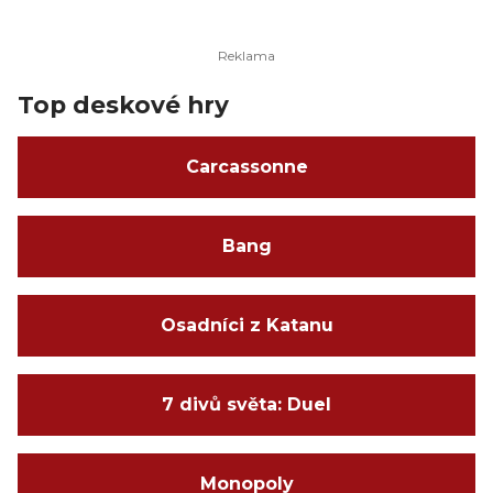
Top deskové hry
Carcassonne
Bang
Osadníci z Katanu
7 divů světa: Duel
Monopoly