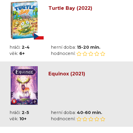
Turtle Bay (2022)
hráči:
2-4
herní doba:
15-20 min.
věk:
6+
hodnocení:
Equinox (2021)
hráči:
2-5
herní doba:
40-60 min.
věk:
10+
hodnocení: