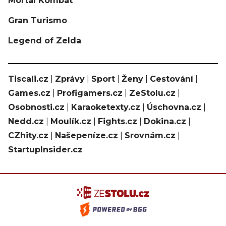
Mortal Kombat
Gran Turismo
Legend of Zelda
Tiscali.cz
|
Zprávy
|
Sport
|
Ženy
|
Cestování
|
Games.cz
|
Profigamers.cz
|
ZeStolu.cz
|
Osobnosti.cz
|
Karaoketexty.cz
|
Úschovna.cz
|
Nedd.cz
|
Moulík.cz
|
Fights.cz
|
Dokina.cz
|
CZhity.cz
|
Našepeníze.cz
|
Srovnám.cz
|
StartupInsider.cz