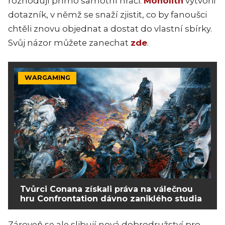
rozhodují přímo samotní hráči.
Monolith
vytvořil
dotazník, v němž se snaží zjistit, co by fanoušci
chtěli znovu objednat a dostat do vlastní sbírky.
Svůj názor můžete zanechat
zde
.
WARGAMING
Tvůrci Conana získali práva na válečnou
hru Confrontation dávno zaniklého studia
Zároveň se ale slibují nová dobrodružství pro