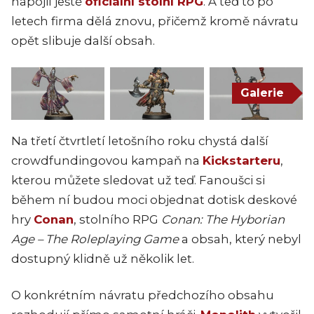
napojil ještě
oficiální stolní RPG
. A teď to po
letech firma dělá znovu, přičemž kromě návratu
opět slibuje další obsah.
Galerie
Na třetí čtvrtletí letošního roku chystá další
crowdfundingovou kampaň na
Kickstarteru
,
kterou můžete sledovat už teď. Fanoušci si
během ní budou moci objednat dotisk deskové
hry
Conan
, stolního RPG
Conan: The Hyborian
Age – The Roleplaying Game
a obsah, který nebyl
dostupný klidně už několik let.
O konkrétním návratu předchozího obsahu