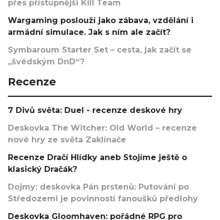
přes přístupnější Kill Team
Wargaming poslouží jako zábava, vzdělání i
armádní simulace. Jak s ním ale začít?
Symbaroum Starter Set – cesta, jak začít se
„švédským DnD“?
Recenze
7 Divů světa: Duel - recenze deskové hry
Deskovka The Witcher: Old World – recenze
nové hry ze světa Zaklínače
Recenze Dračí Hlídky aneb Stojíme ještě o
klasický Dračák?
Dojmy: deskovka Pán prstenů: Putování po
Středozemi je povinností fanoušků předlohy
Deskovka Gloomhaven: pořádné RPG pro