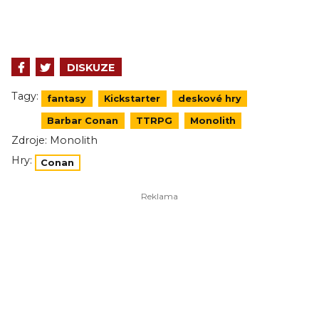
DISKUZE
Tagy:
fantasy
Kickstarter
deskové hry
Barbar Conan
TTRPG
Monolith
Zdroje:
Monolith
Hry:
Conan