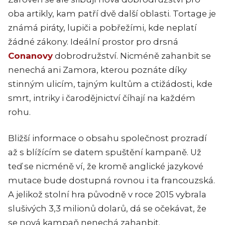
oba artikly, kam patří dvě další oblasti. Tortage je
známá piráty, lupiči a pobřežími, kde neplatí
žádné zákony. Ideální prostor pro drsná
Conanovy
dobrodružství. Nicméně zahanbit se
nenechá ani Zamora, kterou poznáte díky
stinným ulicím, tajným kultům a ctižádosti, kde
smrt, intriky i čarodějnictví číhají na každém
rohu.
Bližší informace o obsahu společnost prozradí
až s blížícím se datem spuštění kampaně. Už
teď se nicméně ví, že kromě anglické jazykové
mutace bude dostupná rovnou i ta francouzská.
A jelikož stolní hra původně v roce 2015 vybrala
slušivých 3,3 milionů dolarů, dá se očekávat, že
se nová kampaň nenechá zahanbit.