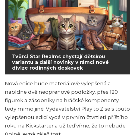
Tvůrci Star Realms chystají dětskou
variantu a další novinky v rámci nové
divize rodinných deskovek
Nová edice bude materiálově vylepšená a
nabídne dvě neoprenové podložky, přes 120
figurek a zásobníky na hráčské komponenty,
tedy mimo jiné. Vydavatelství Play to Z se s touto
vylepšenou edicí vydá v prvním čtvrtletí příštího
roku na Kickstarter a už teď víme, že to nebude
úplně levná záležitost.