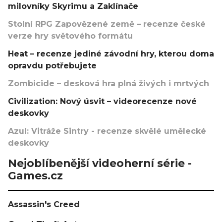
milovníky Skyrimu a Zaklínače
Stolní RPG Zapovězené země – recenze české
verze hry světového formátu
Heat – recenze jediné závodní hry, kterou doma
opravdu potřebujete
Zombicide – desková hra plná živých i mrtvých
Civilization: Nový úsvit – videorecenze nové
deskovky
Azul: Vitráže Sintry - recenze skvělé umělecké
deskovky
Nejoblíbenější videoherní série -
Games.cz
Assassin's Creed