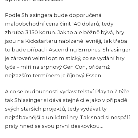
Podle Shlasingera bude doporučená
maloobchodní cena činit 140 dolarů, tedy
zhruba 3 150 korun. Jak to ale běžně bývá, hry
jsou na Kickstarteru nabízené levněji, tak třeba
to bude případ i Ascending Empires. Shlasinger
je zároveň velmi optimistický, co se vydání hry
týče – míří na srpnový Gen Con, přičemž
nejzazším termínem je říjnový Essen.
A co se budoucnosti vydavatelství Play to Z týče,
tak Shlasinger si dává stejné cíle jako v případě
svých starších projektů, tedy vydávat ty
nejzábavnější a unikátní hry. Tak snad si nespálí
prsty hned se svou první deskovkou…