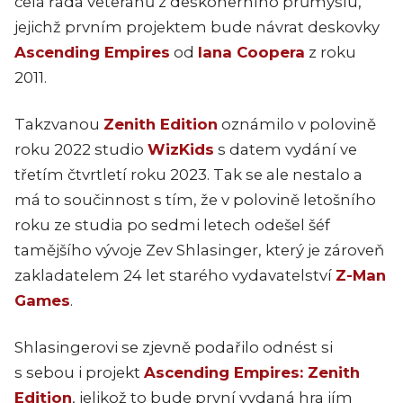
celá řada veteránů z deskoherního průmyslu,
jejichž prvním projektem bude návrat deskovky
Ascending Empires
od
Iana Coopera
z roku
2011.
Takzvanou
Zenith Edition
oznámilo v polovině
roku 2022 studio
WizKids
s datem vydání ve
třetím čtvrtletí roku 2023. Tak se ale nestalo a
má to součinnost s tím, že v polovině letošního
roku ze studia po sedmi letech odešel šéf
tamějšího vývoje Zev Shlasinger, který je zároveň
zakladatelem 24 let starého vydavatelství
Z-Man
Games
.
Shlasingerovi se zjevně podařilo odnést si
s sebou i projekt
Ascending Empires: Zenith
Edition
, jelikož to bude první vydaná hra jím