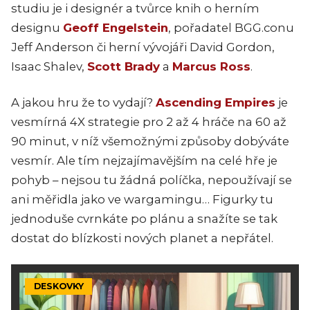
studiu je i designér a tvůrce knih o herním
designu
Geoff Engelstein
, pořadatel BGG.conu
Jeff Anderson či herní vývojáři David Gordon,
Isaac Shalev,
Scott Brady
a
Marcus Ross
.
A jakou hru že to vydají?
Ascending Empires
je
vesmírná 4X strategie pro 2 až 4 hráče na 60 až
90 minut, v níž všemožnými způsoby dobýváte
vesmír. Ale tím nejzajímavějším na celé hře je
pohyb – nejsou tu žádná políčka, nepoužívají se
ani měřidla jako ve wargamingu… Figurky tu
jednoduše cvrnkáte po plánu a snažíte se tak
dostat do blízkosti nových planet a nepřátel.
DESKOVKY