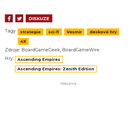
DISKUZE
Tagy:
strategie
sci-fi
Vesmír
deskové hry
4X
,
Zdroje:
BoardGameGeek
BoardGameWire
Hry:
Ascending Empires
Ascending Empires: Zenith Edition