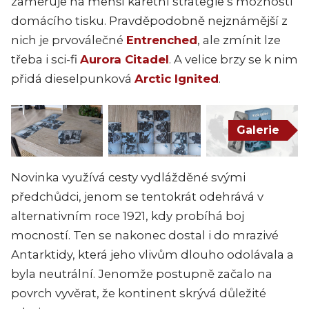
zaměřuje na menší karetní strategie s možností
domácího tisku. Pravděpodobně nejznámější z
nich je prvoválečné
Entrenched
, ale zmínit lze
třeba i sci-fi
Aurora Citadel
. A velice brzy se k nim
přidá dieselpunková
Arctic Ignited
.
Galerie
Novinka využívá cesty vydlážděné svými
předchůdci, jenom se tentokrát odehrává v
alternativním roce 1921, kdy probíhá boj
mocností. Ten se nakonec dostal i do mrazivé
Antarktidy, která jeho vlivům dlouho odolávala a
byla neutrální. Jenomže postupně začalo na
povrch vyvěrat, že kontinent skrývá důležité