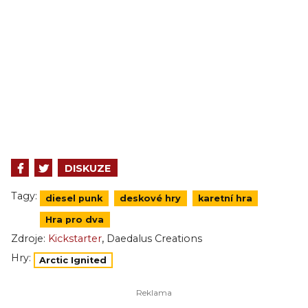
DISKUZE
Tagy:
diesel punk
deskové hry
karetní hra
Hra pro dva
,
Zdroje:
Kickstarter
Daedalus Creations
Hry:
Arctic Ignited