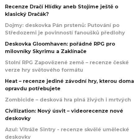
Recenze Dračí Hlídky aneb Stojíme ještě o
klasický Dračák?
Dojmy: deskovka Pán prstenů: Putování po
Středozemi je povinností fanoušků předlohy
Deskovka Gloomhaven: pořádné RPG pro
milovníky Skyrimu a Zaklínače
Stolní RPG Zapovězené země – recenze české
verze hry světového formátu
Heat – recenze jediné závodní hry, kterou doma
opravdu potřebujete
Zombicide – desková hra plná živých i mrtvých
Civilization: Nový úsvit – videorecenze nové
deskovky
Azul: Vitráže Sintry - recenze skvělé umělecké
deskovky