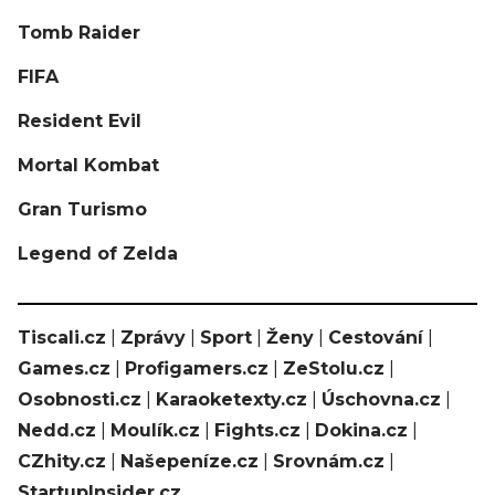
Tomb Raider
FIFA
Resident Evil
Mortal Kombat
Gran Turismo
Legend of Zelda
Tiscali.cz
|
Zprávy
|
Sport
|
Ženy
|
Cestování
|
Games.cz
|
Profigamers.cz
|
ZeStolu.cz
|
Osobnosti.cz
|
Karaoketexty.cz
|
Úschovna.cz
|
Nedd.cz
|
Moulík.cz
|
Fights.cz
|
Dokina.cz
|
CZhity.cz
|
Našepeníze.cz
|
Srovnám.cz
|
StartupInsider.cz