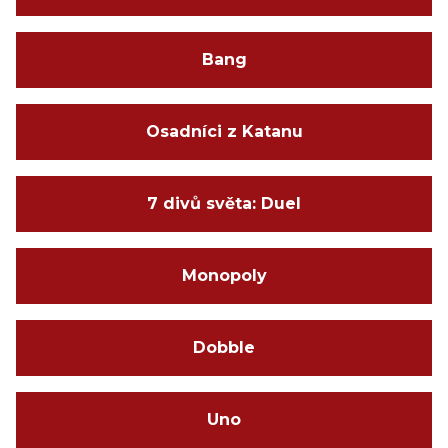
Bang
Osadníci z Katanu
7 divů světa: Duel
Monopoly
Dobble
Uno