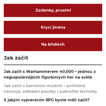
Jízdenky, prosím!
Krycí jména
Na křídlech
Jak začít
Jak začít s Warhammerem 40,000 – jednou z
nejpopulárnějších figurkových her na světě
Jak začít s barvením modelů – potřebné
nástroje, základní poučky i pokročilé techniky
S jakým vyprávěcím RPG byste měli začít?