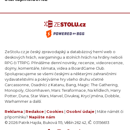
ZeStolu.cz je český zpravodajský a databázový herní web o
deskových hrách, wargamingu a stolních hrách na hrdiny neboli
RPG či TTRPG. Přinášíme denní novinky, recenze, videorecenze,
dojmy, komentáře, témata, videa a BoardGame Club.
Spolupracujeme se všemi českými a některými zahraničními
vydavatelstvími a pokrýváme hry všeho druhu včetně
Carcassonne, Osadníci z Katanu, Bang, Magic: The Gathering,
Monopoly, Gloomhaven, Mars: Teraformace, Na křídlech, Harry
Potter, Duna, Star Wars, Marvel, Divukraj, Krycí jména, Dobble,
Warhammer a další.
Reklama
|
Redakce
|
Cookies
|
Osobní údaje
| Máte námět či
připomínku?
Napište nám
© 2026 Patrik Hajda, Buková 115, Věšín 262 42, IČ: 03156613