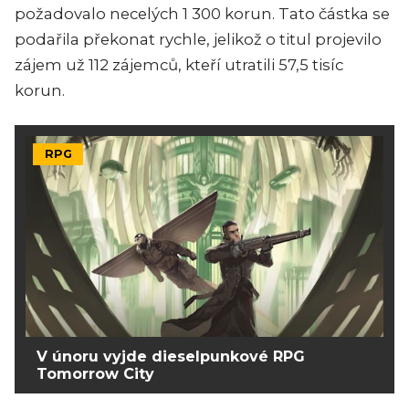
požadovalo necelých 1 300 korun. Tato částka se
podařila překonat rychle, jelikož o titul projevilo
zájem už 112 zájemců, kteří utratili 57,5 tisíc
korun.
RPG
V únoru vyjde dieselpunkové RPG
Tomorrow City