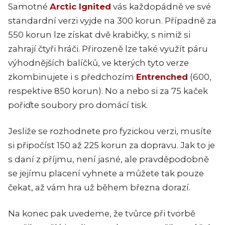
Samotné
Arctic Ignited
vás každopádně ve své
standardní verzi vyjde na 300 korun. Případně za
550 korun lze získat dvě krabičky, s nimiž si
zahrají čtyři hráči. Přirozeně lze také využít páru
výhodnějších balíčků, ve kterých tyto verze
zkombinujete i s předchozím
Entrenched
(600,
respektive 850 korun). No a nebo si za 75 kaček
pořiďte soubory pro domácí tisk.
Jesliže se rozhodnete pro fyzickou verzi, musíte
si připočíst 150 až 225 korun za dopravu. Jak to je
s daní z příjmu, není jasné, ale pravděpodobně
se jejímu placení vyhnete a můžete tak pouze
čekat, až vám hra už během března dorazí.
Na konec pak uvedeme, že tvůrce při tvorbě