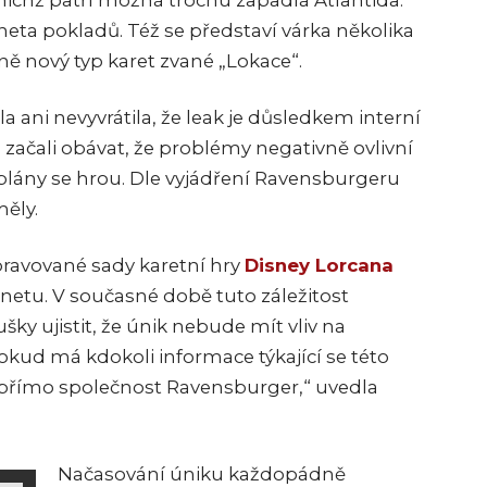
nichž patří možná trochu zapadlá Atlantida:
neta pokladů. Též se představí várka několika
 nový typ karet zvané „Lokace“.
a ani nevyvrátila, že leak je důsledkem interní
é začali obávat, že problémy negativně ovlivní
lány se hrou. Dle vyjádření Ravensburgeru
ěly.
pravované sady karetní hry
Disney Lorcana
rnetu. V současné době tuto záležitost
y ujistit, že únik nebude mít vliv na
kud má kdokoli informace týkající se této
m, přímo společnost Ravensburger,“ uvedla
Načasování úniku každopádně