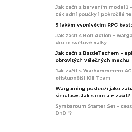
Jak začít s barvením modelů –
základní poučky i pokročilé t
S jakým vyprávěcím RPG byste
Jak začít s Bolt Action – w
druhé světové války
Jak začít s BattleTechem – ep
obrovitých válečných mechů
Jak začít s Warhammerem 40,
přístupnější Kill Team
Wargaming poslouží jako zába
simulace. Jak s ním ale začít?
Symbaroum Starter Set – cesta
DnD“?