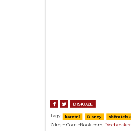
DISKUZE
Tagy:
karetní
Disney
sběratelsk
,
Zdroje:
ComicBook.com
Dicebreaker