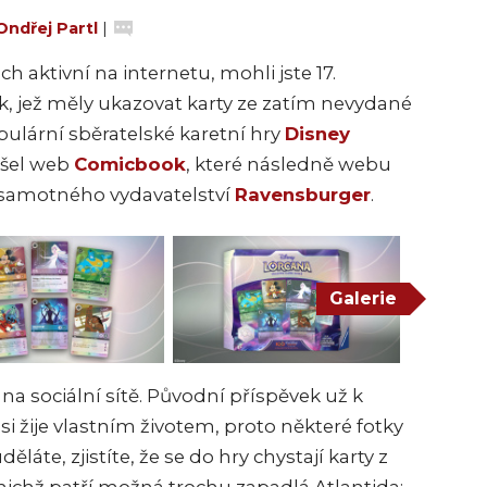
Ondřej Partl
|
h aktivní na internetu, mohli jste 17.
ek, jež měly ukazovat karty ze zatím nevydané
ulární sběratelské karetní hry
Disney
řišel web
Comicbook
, které následně webu
i samotného vydavatelství
Ravensburger
.
Galerie
el na sociální sítě. Původní příspěvek už k
si žije vlastním životem, proto některé fotky
láte, zjistíte, že se do hry chystají karty z