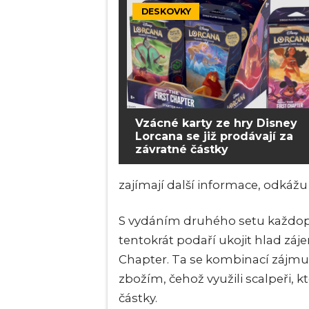
DESKOVKY
Vzácné karty ze hry Disney
Lorcana se již prodávají za
závratné částky
zajímají další informace, odkážu
S vydáním druhého setu každopá
tentokrát podaří ukojit hlad záje
Chapter. Ta se kombinací zájmu
zbožím, čehož využili scalpeři, k
částky.