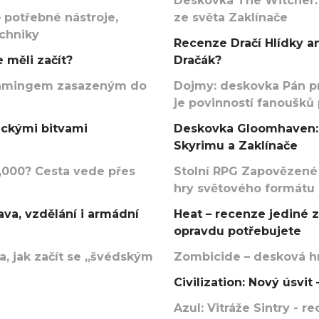
Deskovka The Witcher:
 potřebné nástroje,
ze světa Zaklínače
echniky
Recenze Dračí Hlídky an
 měli začít?
Dračák?
argamingem zasazeným do
Dojmy: deskovka Pán p
je povinností fanoušků
ickými bitvami
Deskovka Gloomhaven: 
Skyrimu a Zaklínače
000? Cesta vede přes
Stolní RPG Zapovězené
hry světového formátu
va, vzdělání i armádní
Heat – recenze jediné 
opravdu potřebujete
, jak začít se „švédským
Zombicide – desková hr
Civilization: Nový úsvi
Azul: Vitráže Sintry - 