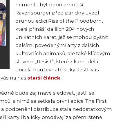
nemohlo být nepříjemnější.
Ravensburger před pár dny uvedl
druhou edici Rise of the Floodborn,
která přináší dalších 204 nových
unikátních karet, jež se mohou pyšnit
dalšími povedenými arty z dalších
kultovních animáků, ale také klíčovým
slovem „Resist“, které z karet dělá
docela houževnaté soky. Jestli vás
 vás na náš
starší článek
.
dně bude zajímavé sledovat, jestli se
mců, s nímž se setkala první edice The First
 a podcenění distribuce stala nedostatkovým
teří karty i balíčky prodávají za přemrštěné