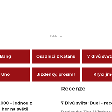
Bang
Osadníci z Katanu
7 divů svět
Uno
Jízdenky, prosím!
Krycí j
Recenze
000 – jednou z
7 Divů světa: Duel - r
 her na světě