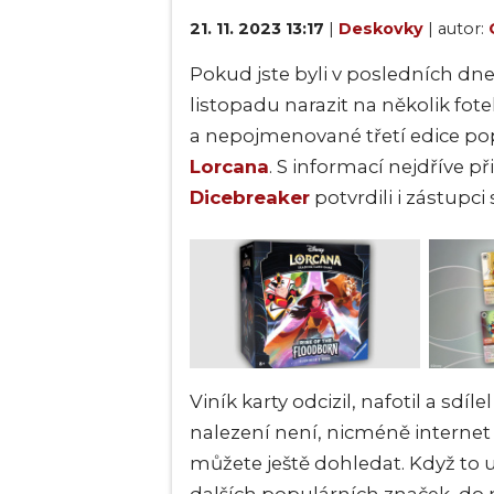
21. 11. 2023 13:17
|
Deskovky
| autor:
Pokud jste byli v posledních dnec
listopadu narazit na několik fot
a nepojmenované třetí edice pop
Lorcana
. S informací nejdříve p
Dicebreaker
potvrdili i zástupc
Viník karty odcizil, nafotil a sdíl
nalezení není, nicméně internet 
můžete ještě dohledat. Když to udě