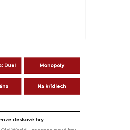
a: Duel
Monopoly
ména
Na křídlech
ecenze deskové hry