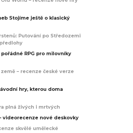
 Old World – recenze nové hry
eb Stojíme ještě o klasický
rstenů: Putování po Středozemi
 předlohy
pořádné RPG pro milovníky
 země – recenze české verze
závodní hry, kterou doma
a plná živých i mrtvých
t – videorecenze nové deskovky
recenze skvělé umělecké