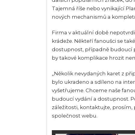
dalších populárních značek, do 
Tajemná říše nebo vynikající Pla
nových mechanismů a kompletně
Firma v aktuální době nepotvrdil
krádeže. Někteří fanoušci se tak
dostupnost, případně budoucí p
by takové komplikace hrozit nem
„Několik nevydaných karet z při
bylo ukradeno a sdíleno na inte
vyšetřujeme. Chceme naše fanoušk
budoucí vydání a dostupnost. Po
záležitosti, kontaktujte, prosí
společnost webu.