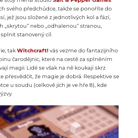
se stojí menší studio
Salt & Pepper Games
.
ch svého předchůdce, takže se ponoříte do
jež jsou složené z jednotlivých kol a fází,
ich „skrytou“ nebo „odhalenou“ stranou,
splnit stanovený cíl.
ie, tak
Witchcraft!
vás vezme do fantazijního
pinu čarodějnic, které na cestě za splněním
ají magii. Lidé se však na ně koukají skrz
te přesvědčit, že magie je dobrá. Respektive se
tce u soudu (celkově jich je ve hře 8), kde
ýzvy.