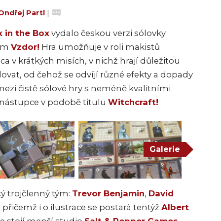
Ondřej Partl
|
 in the Box
vydalo českou verzi sólovky
vem
Vzdor!
Hra umožňuje v roli makistů
a v krátkých misích, v nichž hrají důležitou
halovat, od čehož se odvíjí různé efekty a dopady
 mezi čistě sólové hry s neméně kvalitními
 nástupce v podobě titulu
Witchcraft!
Galerie
ý trojčlenný tým:
Trevor Benjamin
,
David
, přičemž i o ilustrace se postará tentýž
Albert