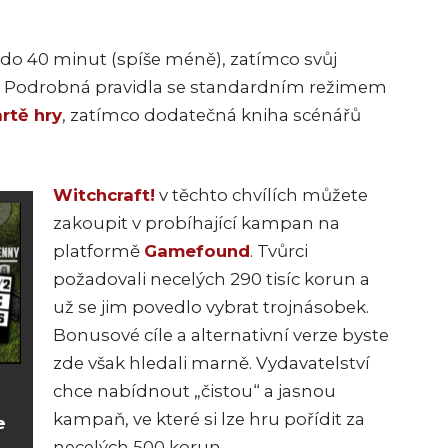
do 40 minut (spíše méně), zatímco svůj
ce. Podrobná pravidla se standardním režimem
rtě hry
, zatímco dodatečná kniha scénářů
Witchcraft!
v těchto chvílích můžete
zakoupit v probíhající kampan na
platformě
Gamefound
. Tvůrci
požadovali necelých 290 tisíc korun a
už se jim povedlo vybrat trojnásobek.
Bonusové cíle a alternativní verze byste
zde však hledali marně. Vydavatelství
chce nabídnout „čistou“ a jasnou
kampaň, ve které si lze hru pořídit za
e
necelých 500 korun.