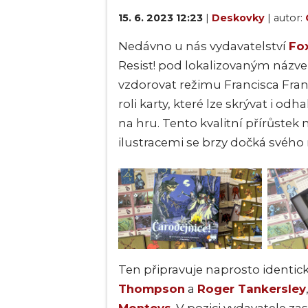
15. 6. 2023 12:23
|
Deskovky
| autor:
Nedávno u nás vydavatelství
Fox
Resist! pod lokalizovaným náz
vzdorovat režimu Francisca Franc
roli karty, které lze skrývat i od
na hru. Tento kvalitní přírůstek
ilustracemi se brzy dočká svého
Ten připravuje naprosto identick
Thompson
a
Roger Tankersley