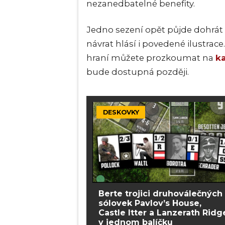
nezanedbatelné benefity.
Jedno sezení opět půjde dohrát 
návrat hlásí i povedené ilustra
hraní můžete prozkoumat na
ka
bude dostupná později.
DESKOVKY
Berte trojici druhoválečných
sólovek Pavlov’s House,
Castle Itter a Lanzerath Ridg
v jednom balíčku