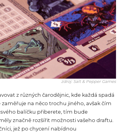
zdroj: Salt & Pepper Games
tavovat z různých čarodějnic, kde každá spadá
e zaměřuje na něco trochu jiného, avšak čím
 svého balíčku přiberete, tím bude
 měly značně rozšířit možnosti vašeho draftu.
čníci, jež po chycení nabídnou