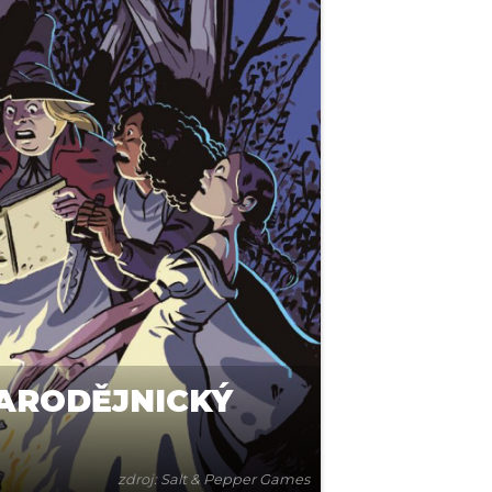
ČARODĚJNICKÝ
zdroj: Salt & Pepper Games