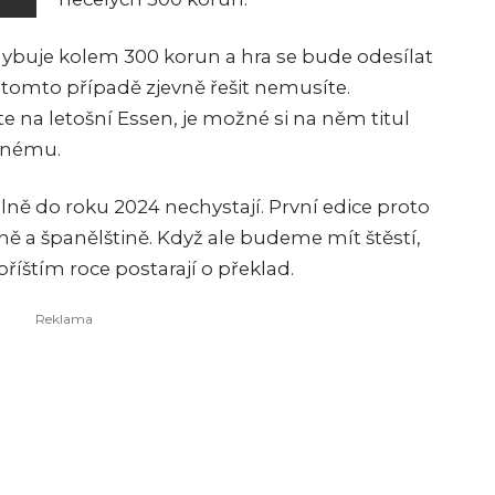
ybuje kolem 300 korun a hra se bude odesílat
v tomto případě zjevně řešit nemusíte.
ete na letošní Essen, je možné si na něm titul
vnému.
ně do roku 2024 nechystají. První edice proto
ě a španělštině. Když ale budeme mít štěstí,
příštím roce postarají o překlad.