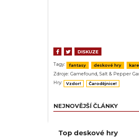
DISKUZE
Tagy:
fantasy
deskové hry
kare
,
Zdroje:
Gamefound
Salt & Pepper G
Hry:
Vzdor!
Čarodějnice!
NEJNOVĚJŠÍ ČLÁNKY
Top deskové hry