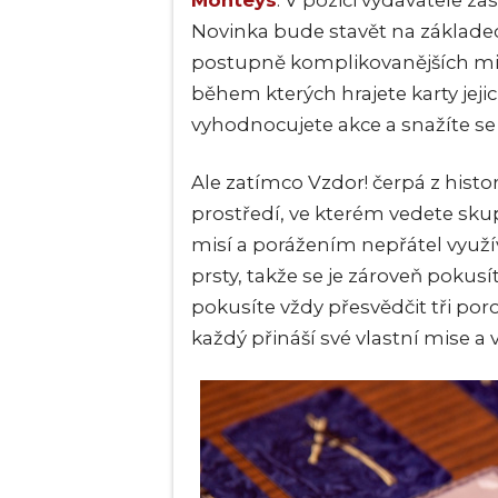
Monteys
. V pozici vydavatele za
Novinka bude stavět na základe
postupně komplikovanějších misí, 
během kterých hrajete karty jej
vyhodnocujete akce a snažíte se 
Ale zatímco Vzdor! čerpá z histor
prostředí, ve kterém vedete sku
misí a porážením nepřátel využív
prsty, takže se je zároveň pokusí
pokusíte vždy přesvědčit tři poro
každý přináší své vlastní mise a v