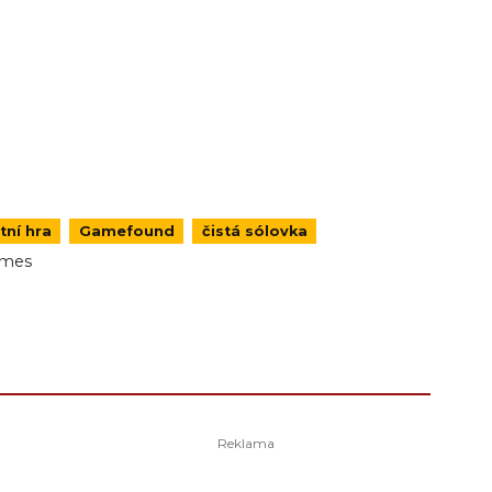
tní hra
Gamefound
čistá sólovka
ames