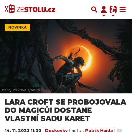
NOVINKA
zdroj: tisková zpráva
LARA CROFT SE PROBOJOVALA
DO MAGICŮ! DOSTANE
VLASTNÍ SADU KARET
14. 11. 2023 11:00
|
Deskovky
| autor:
Patrik Hajda
|