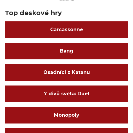
Top deskové hry
Carcassonne
Bang
Osadníci z Katanu
7 divů světa: Duel
Monopoly