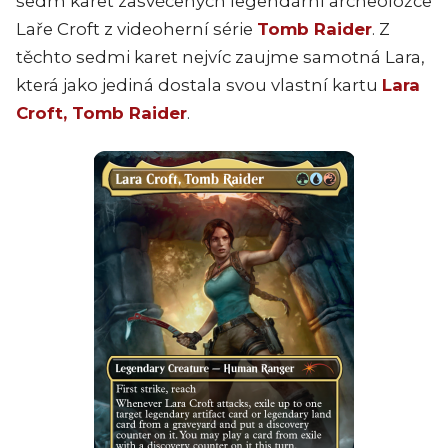
sedm karet zasvěcených legendární archeoložce
Laře Croft z videoherní série
Tomb Raider
. Z
těchto sedmi karet nejvíc zaujme samotná Lara,
která jako jediná dostala svou vlastní kartu
Lara
Croft, Tomb Raider
.