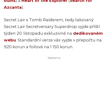
Ruins
) a
Heart of the Explorer
(
Search for
Azcanta
).
Secret Lair s Tomb Raiderem, tedy takzvaný
Secret Lair Secretversary Superdrop vyjde příští
týden 20. listopadu exkluzivně na
dedikovaném
webu
. Standardní verze vás vyjde v přepočtu na
920 korun a foilová na 1 150 korun.