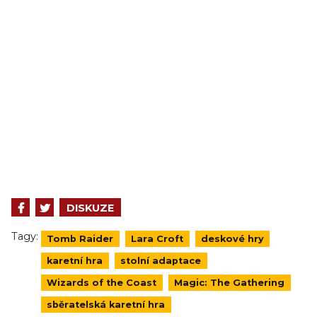
DISKUZE
Tagy:
Tomb Raider
Lara Croft
deskové hry
karetní hra
stolní adaptace
Wizards of the Coast
Magic: The Gathering
sběratelská karetní hra