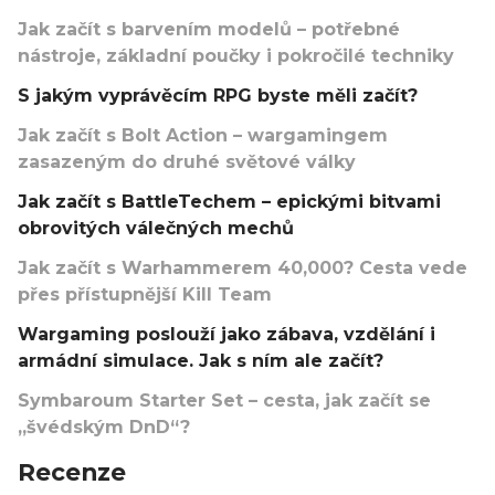
Jak začít s barvením modelů – potřebné
nástroje, základní poučky i pokročilé techniky
S jakým vyprávěcím RPG byste měli začít?
Jak začít s Bolt Action – wargamingem
zasazeným do druhé světové války
Jak začít s BattleTechem – epickými bitvami
obrovitých válečných mechů
Jak začít s Warhammerem 40,000? Cesta vede
přes přístupnější Kill Team
Wargaming poslouží jako zábava, vzdělání i
armádní simulace. Jak s ním ale začít?
Symbaroum Starter Set – cesta, jak začít se
„švédským DnD“?
Recenze