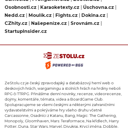
Osobnosti.cz
|
Karaoketexty.cz
|
Úschovna.cz
|
Nedd.cz
|
Moulík.cz
|
Fights.cz
|
Dokina.cz
|
CZhity.cz
|
Našepeníze.cz
|
Srovnám.cz
|
StartupInsider.cz
ZeStolu.cz je český zpravodajský a databázový herní web o
deskových hrách, wargamingu a stolních hrách na hrdiny neboli
RPG či TTRPG. Přinášíme denní novinky, recenze, videorecenze,
dojmy, komentáře, témata, videa a BoardGame Club.
Spolupracujeme se všemi českými a některými zahraničními
vydavatelstvími a pokrýváme hry všeho druhu včetně
Carcassonne, Osadníci z Katanu, Bang, Magic: The Gathering,
Monopoly, Gloomhaven, Mars: Teraformace, Na křídlech, Harry
Potter, Duna, Star Wars, Marvel, Divukraj, Krycí jména, Dobble,