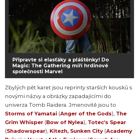
Připravte si elasťáky a pláštěnky! Do
Magic: The Gathering míří hrdinové
společnosti Marvel
Zbylých pět karet jsou reprinty starších kousků s
novými názvy a obrázky zapadajícími do
univerza Tomb Raidera. Jmenovitě jsou to
Storms of Yamatai
(
Anger of the Gods
),
The
Grim Whisper
(
Bow of Nylea
),
Totec’s Spear
(
Shadowspear
),
Kitezh, Sunken City
(
Academy