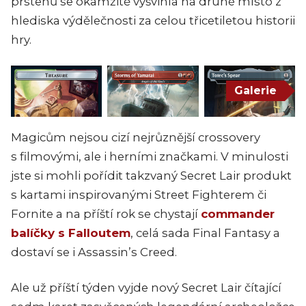
prstenů se okamžitě vyšvihla na druhé místo z
hlediska výdělečnosti za celou třicetiletou historii
hry.
Galerie
Magicům nejsou cizí nejrůznější crossovery
s filmovými, ale i herními značkami. V minulosti
jste si mohli pořídit takzvaný Secret Lair produkt
s kartami inspirovanými Street Fighterem či
Fornite a na příští rok se chystají
commander
balíčky s Falloutem
, celá sada Final Fantasy a
dostaví se i Assassin’s Creed.
Ale už příští týden vyjde nový Secret Lair čítající