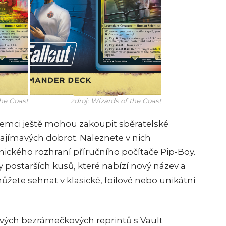
the Coast
zdroj: Wizards of the Coast
mci ještě mohou zakoupit sběratelské
zajímavých dobrot. Naleznete v nich
nického rozhraní příručního počítače Pip-Boy.
y postarších kusů, které nabízí nový název a
ůžete sehnat v klasické, foilové nebo unikátní
ových bezrámečkových reprintů s Vault