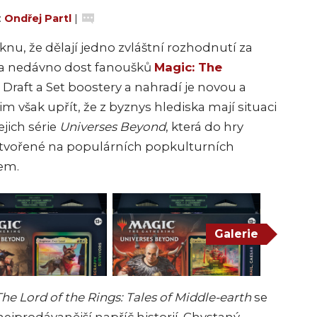
:
Ondřej Partl
|
knu, že dělají jedno zvláštní rozhodnutí za
ba nedávno dost fanoušků
Magic: The
Draft a Set boostery a nahradí je novou a
jim však upřít, že z byznys hlediska mají situaci
ejich série
Universes Beyond
, která do hry
vytvořené na populárních popkulturních
em.
Galerie
The Lord of the Rings: Tales of Middle-earth
se