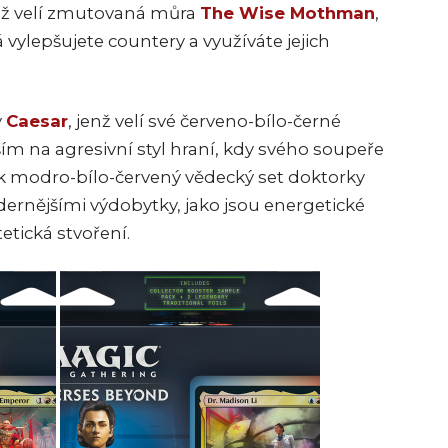
už velí zmutovaná můra
The Wise Mothman
,
 vylepšujete countery a využíváte jejich
ý
Caesar
, jenž velí své červeno-bílo-černé
m na agresivní styl hraní, kdy svého soupeře
k modro-bílo-červený vědecký set doktorky
ernějšími výdobytky, jako jsou energetické
etická stvoření.