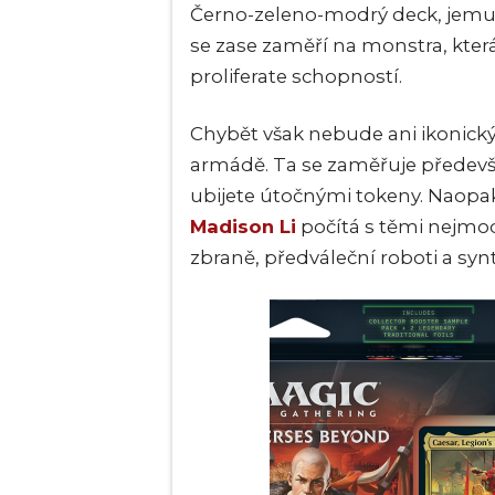
Černo-zeleno-modrý deck, jem
se zase zaměří na monstra, která
proliferate schopností.
Chybět však nebude ani ikonick
armádě. Ta se zaměřuje předevší
ubijete útočnými tokeny. Naopa
Madison Li
počítá s těmi nejmod
zbraně, předváleční roboti a synt