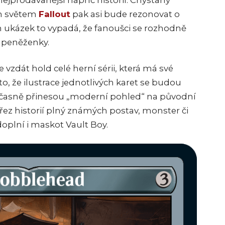
nejprodávanější napříč historií. Chystaný
ým světem
Fallout
pak asi bude rezonovat o
 ukázek to vypadá, že fanoušci se rozhodně
ch peněženky.
vzdát hold celé herní sérii, která má své
o, že ilustrace jednotlivých karet se budou
oučasně přinesou „moderní pohled“ na původní
řez historií plný známých postav, monster či
doplní i maskot Vault Boy.