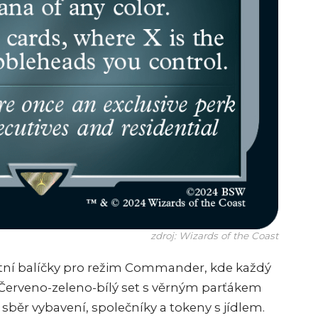
zdroj: Wizards of the Coast
kátní balíčky pro režim Commander, kde každý
. Červeno-zeleno-bílý set s věrným parťákem
sběr vybavení, společníky a tokeny s jídlem.