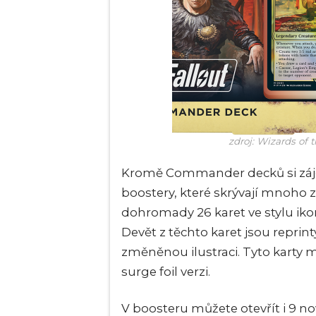
zdroj: Wizards of 
Kromě Commander decků si záje
boostery, které skrývají mnoho 
dohromady 26 karet ve stylu iko
Devět z těchto karet jsou reprint
změněnou ilustraci. Tyto karty m
surge foil verzi.
V boosteru můžete otevřít i 9 n