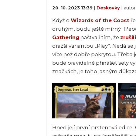
20. 10. 2023 13:39
|
Deskovky
| autor
Když o
Wizards of the Coast
ře
druhým, budu ještě mírný. Tře
Gathering
naštvali tím, že
zrušili
dražší variantou „Play“. Nedá se 
více než dobře pokrytou. Třeba j
bude pravidelně přinášet sety 
značkách, je toho jasným důkaz
Hned její první prstenová edice