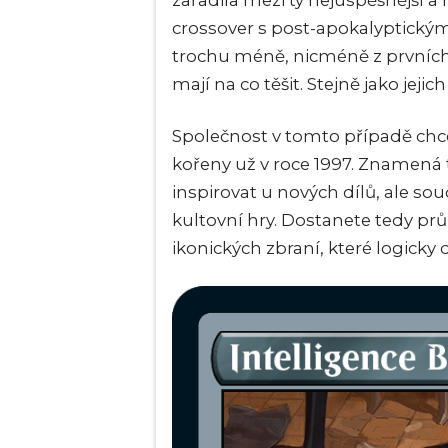
zařadila mezi ty nejúspěšnější a 
crossover s post-apokalyptick
trochu méně, nicméně z prvních
mají na co těšit. Stejně jako jeji
Společnost v tomto případě chce 
kořeny už v roce 1997. Znamená t
inspirovat u nových dílů, ale s
kultovní hry. Dostanete tedy prů
ikonických zbraní, které logicky 