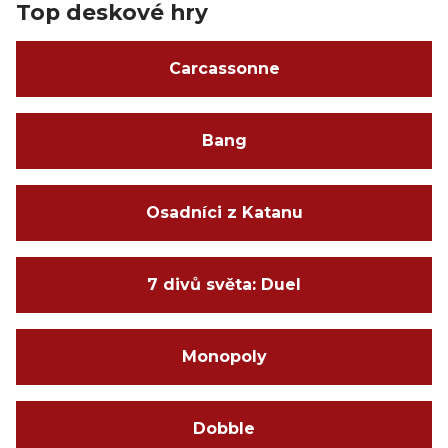
Top deskové hry
Carcassonne
Bang
Osadníci z Katanu
7 divů světa: Duel
Monopoly
Dobble