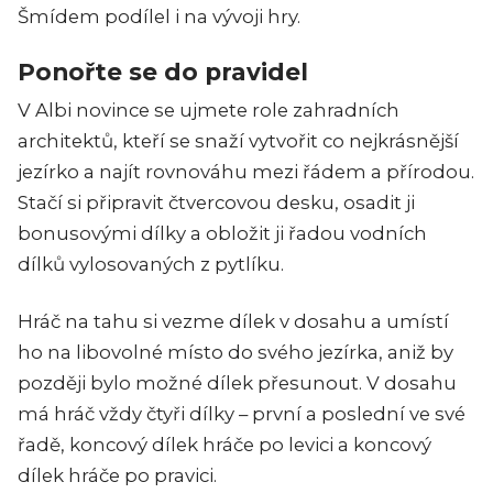
Šmídem podílel i na vývoji hry.
Ponořte se do pravidel
V Albi novince se ujmete role zahradních
architektů, kteří se snaží vytvořit co nejkrásnější
jezírko a najít rovnováhu mezi řádem a přírodou.
Stačí si připravit čtvercovou desku, osadit ji
bonusovými dílky a obložit ji řadou vodních
dílků vylosovaných z pytlíku.
Hráč na tahu si vezme dílek v dosahu a umístí
ho na libovolné místo do svého jezírka, aniž by
později bylo možné dílek přesunout. V dosahu
má hráč vždy čtyři dílky – první a poslední ve své
řadě, koncový dílek hráče po levici a koncový
dílek hráče po pravici.