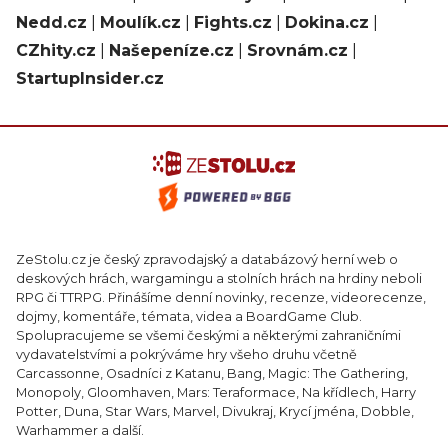
Nedd.cz
|
Moulík.cz
|
Fights.cz
|
Dokina.cz
|
CZhity.cz
|
Našepeníze.cz
|
Srovnám.cz
|
StartupInsider.cz
ZeStolu.cz je český zpravodajský a databázový herní web o
deskových hrách, wargamingu a stolních hrách na hrdiny neboli
RPG či TTRPG. Přinášíme denní novinky, recenze, videorecenze,
dojmy, komentáře, témata, videa a BoardGame Club.
Spolupracujeme se všemi českými a některými zahraničními
vydavatelstvími a pokrýváme hry všeho druhu včetně
Carcassonne, Osadníci z Katanu, Bang, Magic: The Gathering,
Monopoly, Gloomhaven, Mars: Teraformace, Na křídlech, Harry
Potter, Duna, Star Wars, Marvel, Divukraj, Krycí jména, Dobble,
Warhammer a další.