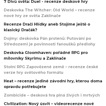
7 Divů světa: Duel - recenze deskové hry
Deskovka The Witcher: Old World – recenze
nové hry ze světa Zaklínače
Recenze Dračí Hlídky aneb Stojíme ještě o
klasický Dračák?
Dojmy: deskovka Pán prstenů: Putování po
Středozemi je povinností fanoušků předlohy
Deskovka Gloomhaven: pořádné RPG pro
milovníky Skyrimu a Zaklínače
Stolní RPG Zapovězené země – recenze české
verze hry světového formátu
Heat – recenze jediné závodní hry, kterou doma
opravdu potřebujete
Zombicide – desková hra plná živých i mrtvých
Civilization: Nový úsvit – videorecenze nové