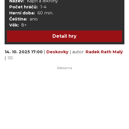
Název:
Kapři a lekníny
Počet hráčů:
1-4
Herní doba:
60 min.
Čeština:
ano
Věk:
8+
Detail hry
14. 10. 2025 17:00
|
Deskovky
| autor:
Radek Rath Malý
|