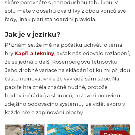
skóre porovnáte s jednoduchou tabulkou. V
sólu máte v dosahu dva dílky z obou konců své
řady, jinak platí standardní pravidla.
Jak je v jezírku?
Přiznám se, že mě na počátku uchvátilo téma
hry
Kapři a lekníny
, avšak následovalo rozladění,
že se jedná o další Rosenbergovu tetrisovku.
Jeho drobné variace na skládání dílků mi přijdou
často neinovativní a že vykrádá sám sebe. Na
papíře hra zněla značně nudně, protože
bodování řádků a sloupců, což tvoří polovinu
zdejšího bodovacího systému, lze vidět skoro v
každé hře o zaplňování plochy...
Galerie