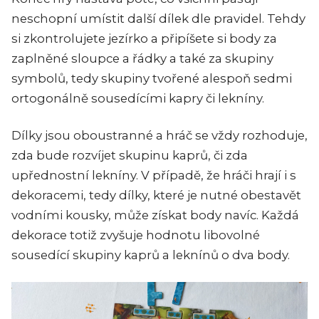
neschopní umístit další dílek dle pravidel. Tehdy
si zkontrolujete jezírko a připíšete si body za
zaplněné sloupce a řádky a také za skupiny
symbolů, tedy skupiny tvořené alespoň sedmi
ortogonálně sousedícími kapry či lekníny.
Dílky jsou oboustranné a hráč se vždy rozhoduje,
zda bude rozvíjet skupinu kaprů, či zda
upřednostní lekníny. V případě, že hráči hrají i s
dekoracemi, tedy dílky, které je nutné obestavět
vodními kousky, může získat body navíc. Každá
dekorace totiž zvyšuje hodnotu libovolné
sousedící skupiny kaprů a leknínů o dva body.