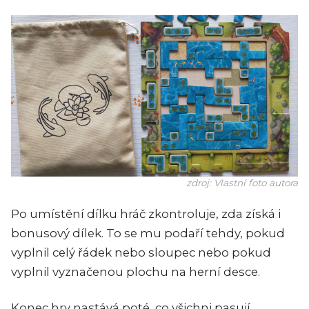
zdroj: Vlastní foto autora
Po umístění dílku hráč zkontroluje, zda získá i
bonusový dílek. To se mu podaří tehdy, pokud
vyplnil celý řádek nebo sloupec nebo pokud
vyplnil vyznačenou plochu na herní desce.
Konec hry nastává poté, co všichni pasují