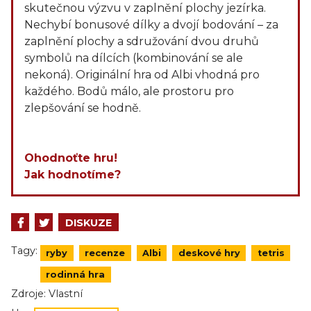
skutečnou výzvu v zaplnění plochy jezírka.
Nechybí bonusové dílky a dvojí bodování – za
zaplnění plochy a sdružování dvou druhů
symbolů na dílcích (kombinování se ale
nekoná). Originální hra od Albi vhodná pro
každého. Bodů málo, ale prostoru pro
zlepšování se hodně.
Ohodnoťte hru!
Jak hodnotíme?
DISKUZE
Tagy:
ryby
recenze
Albi
deskové hry
tetris
rodinná hra
Zdroje:
Vlastní