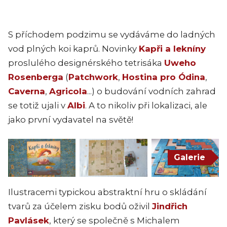
S příchodem podzimu se vydáváme do ladných
vod plných koi kaprů. Novinky
Kapři a lekníny
proslulého designérského tetrisáka
Uweho
Rosenberga
(
Patchwork
,
Hostina pro Ódina
,
Caverna
,
Agricola
...) o budování vodních zahrad
se totiž ujali v
Albi
. A to nikoliv při lokalizaci, ale
jako první vydavatel na světě!
Galerie
Ilustracemi typickou abstraktní hru o skládání
tvarů za účelem zisku bodů oživil
Jindřich
Pavlásek
, který se společně s Michalem