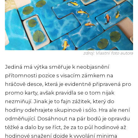
zdroj: Vlastní foto autora
Jediná má výtka směřuje k neobjasnění
přítomnosti pozice s visacím zámkem na
hráčově desce, která je evidentně připravená pro
promo karty, avšak pravidla se o tom nijak
nezmiňují. Jinak je to fajn zážitek, který do
hodiny odehrajete skupinově i sólo. Hra ale není
odměňující. Dosáhnout na pár bodů je opravdu
těžké a dalo by se říct, že za to půl hodinové až
hodinové snažení dojde k vyvolání minima