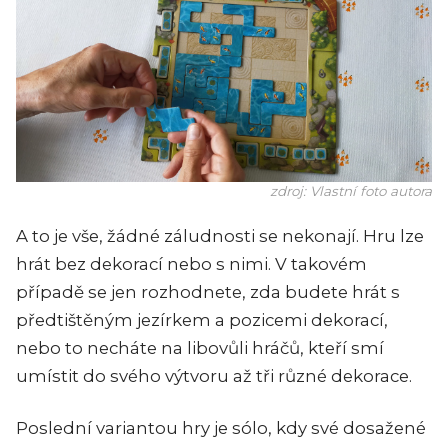
zdroj: Vlastní foto autora
A to je vše, žádné záludnosti se nekonají. Hru lze
hrát bez dekorací nebo s nimi. V takovém
případě se jen rozhodnete, zda budete hrát s
předtištěným jezírkem a pozicemi dekorací,
nebo to necháte na libovůli hráčů, kteří smí
umístit do svého výtvoru až tři různé dekorace.
Poslední variantou hry je sólo, kdy své dosažené