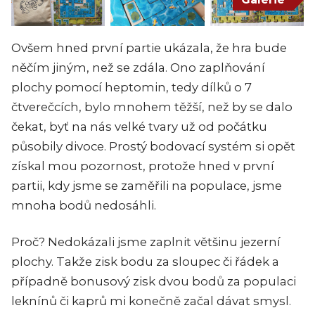
Ovšem hned první partie ukázala, že hra bude
něčím jiným, než se zdála. Ono zaplňování
plochy pomocí heptomin, tedy dílků o 7
čtverečcích, bylo mnohem těžší, než by se dalo
čekat, byť na nás velké tvary už od počátku
působily divoce. Prostý bodovací systém si opět
získal mou pozornost, protože hned v první
partii, kdy jsme se zaměřili na populace, jsme
mnoha bodů nedosáhli.
Proč? Nedokázali jsme zaplnit většinu jezerní
plochy. Takže zisk bodu za sloupec či řádek a
případně bonusový zisk dvou bodů za populaci
leknínů či kaprů mi konečně začal dávat smysl.