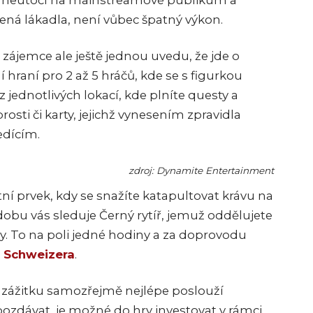
ě neútočí na mainstreamové publikum a
žená lákadla, není vůbec špatný výkon.
zájemce ale ještě jednou uvedu, že jde o
hraní pro 2 až 5 hráčů, kde se s figurkou
jednotlivých lokací, kde plníte questy a
osti či karty, jejichž vynesením zpravidla
edícím.
zdroj: Dynamite Entertainment
ní prvek, kdy se snažíte katapultovat krávu na
dobu vás sleduje Černý rytíř, jemuž oddělujete
y. To na poli jedné hodiny a za doprovodu
e Schweizera
.
 zážitku samozřejmě nejlépe poslouží
ozdávat, je možné do hry investovat v rámci