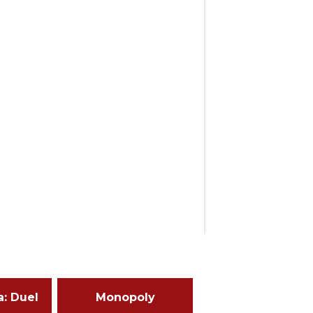
a: Duel
Monopoly