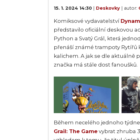
15. 1. 2024 14:30
|
Deskovky
| autor:
Komiksové vydavatelství
Dynami
představilo oficiální deskovou 
Python a Svatý Grál, která jedn
přenáší známé trampoty Rytířů k
kalichem. A jak se dle aktuálně
značka má stále dost fanoušků.
Během necelého jednoho týdne 
Grail: The Game
vybrat zhruba 3