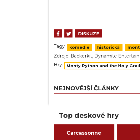
DISKUZE
Tagy:
komedie
historická
mont
,
Zdroje:
Backerkit
Dynamite Entertai
Hry:
Monty Python and the Holy Grai
NEJNOVĚJŠÍ ČLÁNKY
Top deskové hry
Carcassonne