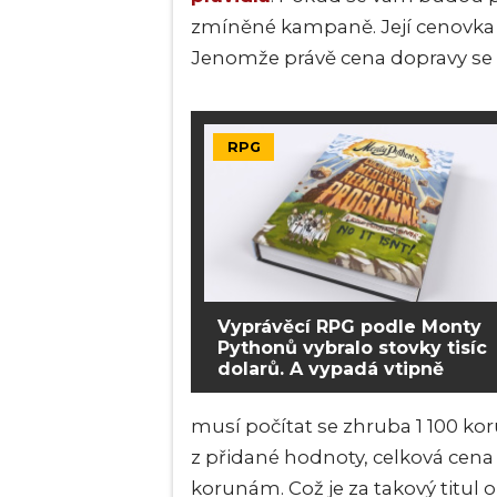
zmíněné kampaně. Její cenovka j
Jenomže právě cena dopravy se 
RPG
Vyprávěcí RPG podle Monty
Pythonů vybralo stovky tisíc
dolarů. A vypadá vtipně
musí počítat se zhruba 1 100 k
z přidané hodnoty, celková cena
korunám. Což je za takový titul 