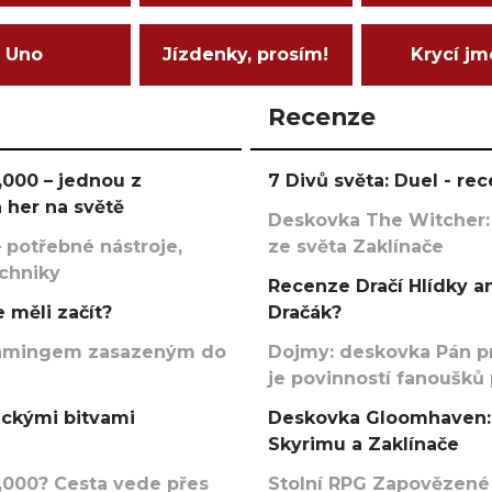
Uno
Jízdenky, prosím!
Krycí j
Recenze
000 – jednou z
7 Divů světa: Duel - r
 her na světě
Deskovka The Witcher:
 potřebné nástroje,
ze světa Zaklínače
echniky
Recenze Dračí Hlídky an
 měli začít?
Dračák?
argamingem zasazeným do
Dojmy: deskovka Pán p
je povinností fanoušků
ickými bitvami
Deskovka Gloomhaven: 
Skyrimu a Zaklínače
000? Cesta vede přes
Stolní RPG Zapovězené