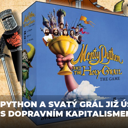
PYTHON A SVATÝ GRÁL JIŽ Ú
E S DOPRAVNÍM KAPITALISME