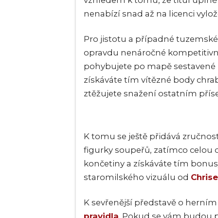
vzhledem k tomu, že titul úpln
nenabízí snad až na licenci vylo
Pro jistotu a případné tuzemské 
opravdu nenáročné kompetitivní 
pohybujete po mapě sestavené z 
získáváte tím vítězné body chrabr
ztěžujete snažení ostatním přís
K tomu se ještě přidává zručnost
figurky soupeřů, zatímco celou 
končetiny a získáváte tím bonus
staromilského vizuálu od
Chris
K sevřenější představě o herním
pravidla
. Pokud se vám budou p