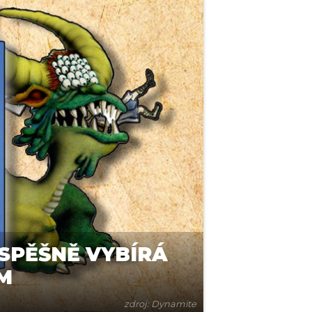
SPĚŠNĚ VYBÍRÁ
M
zdroj: Dynamite