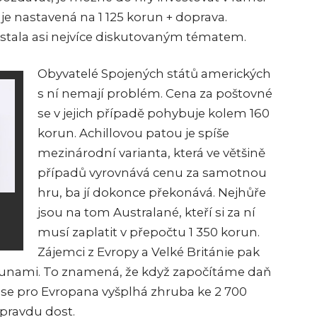
e nastavená na 1 125 korun + doprava.
stala asi nejvíce diskutovaným tématem.
Obyvatelé Spojených států amerických
s ní nemají problém. Cena za poštovné
se v jejich případě pohybuje kolem 160
korun. Achillovou patou je spíše
mezinárodní varianta, která ve většině
případů vyrovnává cenu za samotnou
hru, ba jí dokonce překonává. Nejhůře
jsou na tom Australané, kteří si za ní
musí zaplatit v přepočtu 1 350 korun.
Zájemci z Evropy a Velké Británie pak
orunami. To znamená, že když započítáme daň
 se pro Evropana vyšplhá zhruba ke 2 700
opravdu dost.