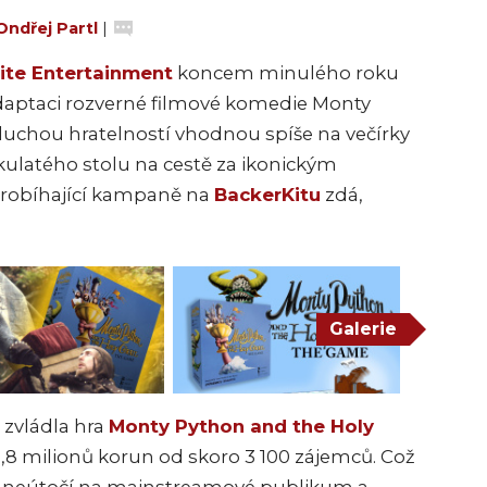
Ondřej Partl
|
te Entertainment
koncem minulého roku
adaptaci rozverné filmové komedie Monty
oduchou hratelností vhodnou spíše na večírky
ulatého stolu na cestě za ikonickým
 probíhající kampaně na
BackerKitu
zdá,
Galerie
zvládla hra
Monty Python and the Holy
,8 milionů korun od skoro 3 100 zájemců. Což