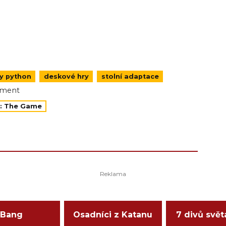
y python
deskové hry
stolní adaptace
nment
l: The Game
Bang
Osadníci z Katanu
7 divů svět