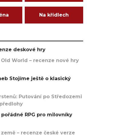
ména
Na křídlech
ecenze deskové hry
 Old World – recenze nové hry
eb Stojíme ještě o klasický
rstenů: Putování po Středozemi
 předlohy
pořádné RPG pro milovníky
 země – recenze české verze