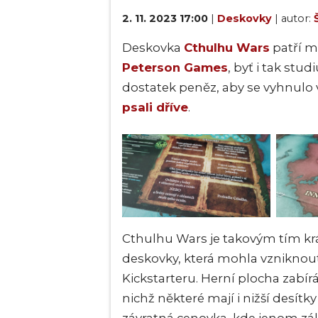
2. 11. 2023 17:00
|
Deskovky
| autor:
Deskovka
Cthulhu Wars
patří m
Peterson Games
, byť i tak stud
dostatek peněz, aby se vyhnulo
psali dříve
.
Cthulhu Wars je takovým tím k
deskovky, která mohla vzniknout
Kickstarteru. Herní plocha zabírá 
nichž některé mají i nižší desít