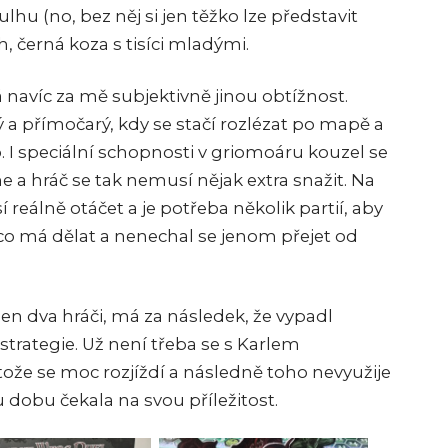
hu (no, bez něj si jen těžko lze představit
 černá koza s tisíci mladými.
navíc za mě subjektivně jinou obtížnost.
a přímočarý, kdy se stačí rozlézat po mapě a
I speciální schopnosti v griomoáru kouzel se
ne a hráč se tak nemusí nějak extra snažit. Na
reálně otáčet a je potřeba několik partií, aby
 co má dělat a nenechal se jenom přejet od
jen dva hráči, má za následek, že vypadl
strategie. Už není třeba se s Karlem
ože se moc rozjíždí a následně toho nevyužije
u dobu čekala na svou příležitost.