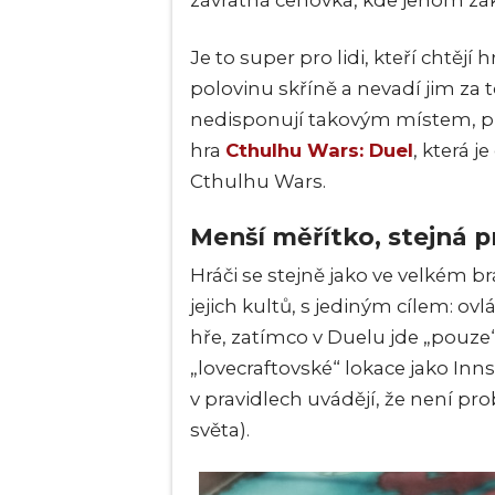
závratná cenovka, kde jenom zákl
Je to super pro lidi, kteří chtějí 
polovinu skříně a nevadí jim za t
nedisponují takovým místem, pří
hra
Cthulhu Wars: Duel
, která 
Cthulhu Wars.
Menší měřítko, stejná p
Hráči se stejně jako ve velkém b
jejich kultů, s jediným cílem: ov
hře, zatímco v Duelu jde „pouze
„lovecraftovské“ lokace jako In
v pravidlech uvádějí, že není p
světa).