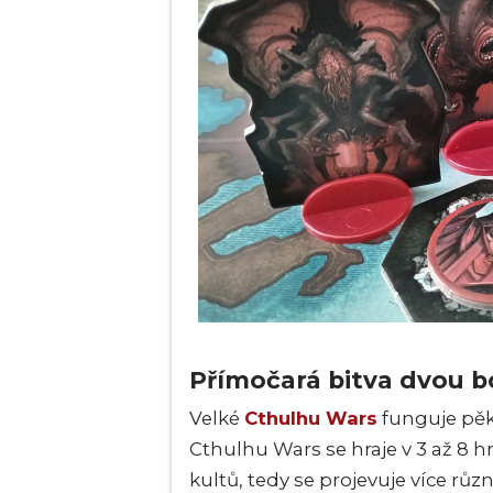
Přímočará bitva dvou b
Velké
Cthulhu Wars
funguje pě
Cthulhu Wars se hraje v 3 až 8 h
kultů, tedy se projevuje více rů