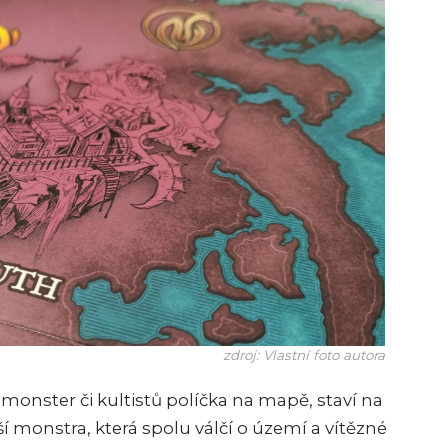
zdroj: Vlastní foto autora
monster či kultistů políčka na mapě, staví na
lší monstra, která spolu válčí o území a vítězné