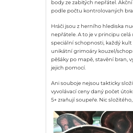
body ze zabitých nepřátel. Akční
podle počtu kontrolovaných bran
Hráči jsou z herního hlediska n
nepřátele. A to je v principu ce
speciální schopnosti, každý kult
unikátní grimoáry kouzel/schopn
pěšáky po mapě, stavění bran, v
jejich pomocí.
Ani souboje nejsou takticky slož
vyvolávací ceny daný počet útok
5+ zraňují soupeře. Nic složitého,