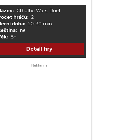
Název:
Cthulhu Wars: Duel
Počet hráčů:
2
Herní doba:
20-30 min.
eština:
ne
Věk:
8+
Detail hry