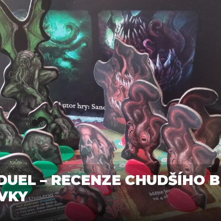
DUEL – RECENZE CHUDŠÍHO 
VKY