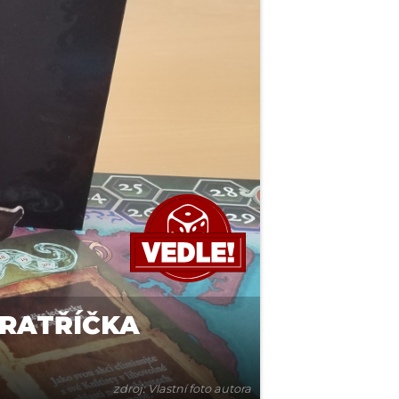
BRATŘÍČKA
zdroj: Vlastní foto autora