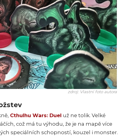
zdroj: Vlastní foto autora
ožstev
kně,
Cthulhu Wars: Duel
už ne tolik. Velké
ráčích, což má tu výhodu, že je na mapě více
zných speciálních schopností, kouzel i monster.