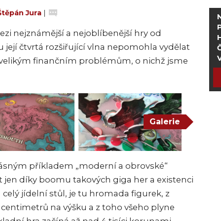
Štěpán Jura
|
ezi nejznámější a nejoblíbenější hry od
iu její čtvrtá rozšiřující vlna nepomohla vydělat
Č
 velikým finančním problémům, o nichž jsme
Galerie
rásným příkladem „moderní a obrovské“
 jen díky boomu takových giga her a existenci
celý jídelní stůl, je tu hromada figurek, z
ky centimetrů na výšku a z toho všeho plyne