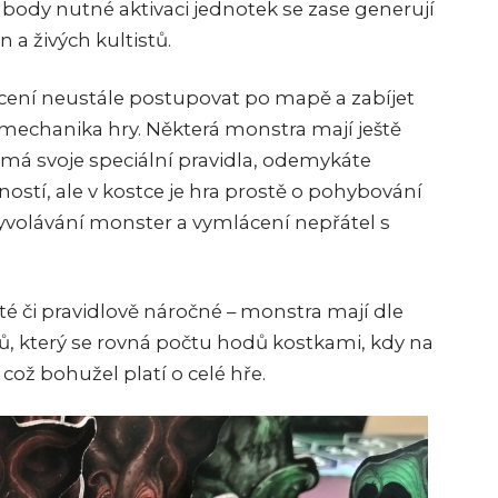
 body nutné aktivaci jednotek se zase generují
 a živých kultistů.
ucení neustále postupovat po mapě a zabíjet
lá mechanika hry. Některá monstra mají ještě
 má svoje speciální pravidla, odemykáte
ostí, ale v kostce je hra prostě o pohybování
yvolávání monster a vymlácení nepřátel s
ité či pravidlově náročné – monstra mají dle
ů, který se rovná počtu hodů kostkami, kdy na
 což bohužel platí o celé hře.