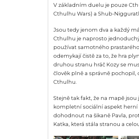
V základním duelu je pouze Cthul
Cthulhu Wars) a Shub-Niggurath,
Jsou tedy jenom dva a každý má 
Cthulhu je naprosto jednoduchý 
používat samotného prastarého. 
odemykají čistě za to, že hra ply
druhou stranu hráč Kozy se musí 
člověk plně a správně pochopil,
Cthulhu.
Stejně tak fakt, že na mapě jsou 
kompletní sociální aspekt herní 
dohodnout na šikaně Pavla, prot
Katka, která stála stranou a celo