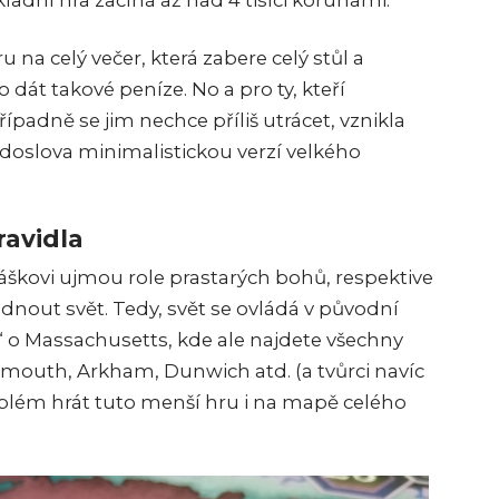
adní hra začíná až nad 4 tisíci korunami.
hru na celý večer, která zabere celý stůl a
o dát takové peníze. No a pro ty, kteří
padně se jim nechce příliš utrácet, vznikla
je doslova minimalistickou verzí velkého
ravidla
ráškovi ujmou role prastarých bohů, respektive
ládnout svět. Tedy, svět se ovládá v původní
“ o Massachusetts, kde ale najdete všechny
nsmouth, Arkham, Dunwich atd. (a tvůrci navíc
roblém hrát tuto menší hru i na mapě celého