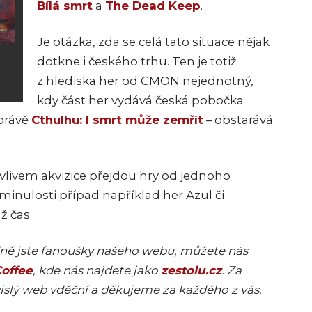
Bílá smrt
a
The Dead Keep
.
Je otázka, zda se celá tato situace nějak
dotkne i českého trhu. Ten je totiž
z hlediska her od CMON nejednotný,
kdy část her vydává česká pobočka
 právě
Cthulhu: I smrt může zemřít
– obstarává
 vlivem akvizice přejdou hry od jednoho
minulosti případ například her Azul či
ž čas.
adně jste fanoušky našeho webu, můžete nás
offee
, kde nás najdete jako
zestolu.cz
. Za
islý web vděční a děkujeme za každého z vás.