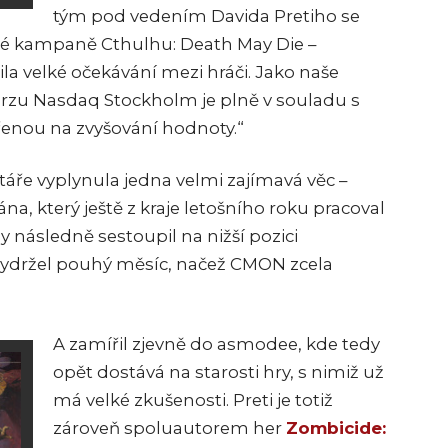
tým pod vedením Davida Pretiho se
ové kampaně Cthulhu: Death May Die –
la velké očekávání mezi hráči. Jako naše
urzu Nasdaq Stockholm je plně v souladu s
měřenou na zvyšování hodnoty.“
áře vyplynula jedna velmi zajímavá věc –
ána, který ještě z kraje letošního roku pracoval
y následně sestoupil na nižší pozici
 vydržel pouhý měsíc, načež CMON zcela
A zamířil zjevně do asmodee, kde tedy
opět dostává na starosti hry, s nimiž už
má velké zkušenosti. Preti je totiž
zároveň spoluautorem her
Zombicide: