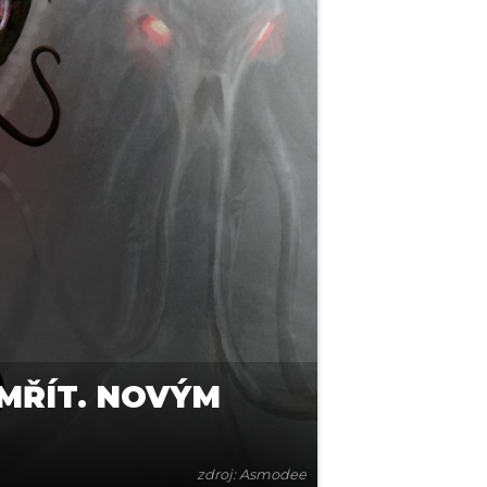
EMŘÍT. NOVÝM
zdroj: Asmodee