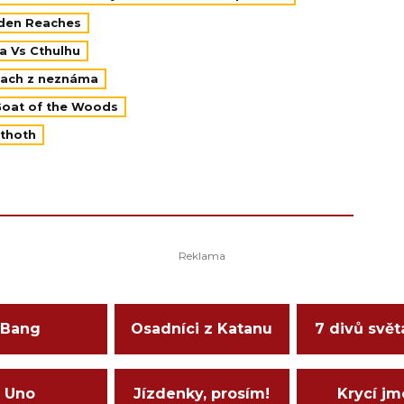
dden Reaches
la Vs Cthulhu
trach z neznáma
 Goat of the Woods
othoth
Bang
Osadníci z Katanu
7 divů svět
Uno
Jízdenky, prosím!
Krycí j