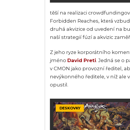
těší na realizaci crowdfunding
Forbidden Reaches, která vzbudi
druhá akvizice od uvedení na b
naší strategií fúzí a akvizic za
Z jeho ryze korporátního koment
jméno
David Preti
. Jedná se o p
v CMON jako provozní ředitel, ab
nevýkonného ředitele, v níž ale
opustil.
DESKOVKY