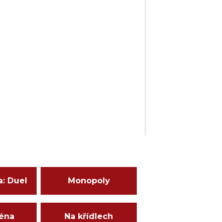
a: Duel
Monopoly
ména
Na křídlech