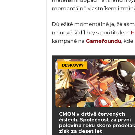
materiální dopad na finanční v
momentálně vlastníkem i zmíně
Důležité momentálně je, že asm
nejnovější díl hry s podtitulem
F
kampaně na
Gamefoundu
, kde
DESKOVKY
CMON v drtivě červených
číslech. Společnost za první
polovinu roku skoro prodělal
zisk za deset let