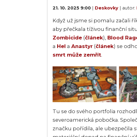
21. 10. 2025 9:00
|
Deskovky
| autor:
Když už jsme si pomalu začali ří
aby přečkala tíživou finanční sit
Zombicide
(
článek
),
Blood Rag
a
Hel
a
Anastyr
(
článek
) se odh
smrt může zemřít
.
Tu se do svého portfolia rozhod
severoamerická pobočka. Společn
značku pořídila, ale ubezpečila