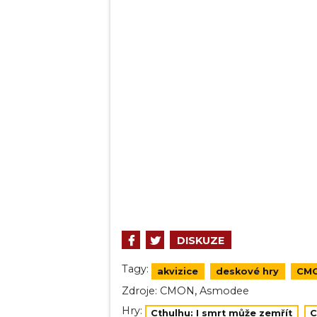
DISKUZE
Tagy:
akvizice
deskové hry
CM
,
Zdroje:
CMON
Asmodee
Hry:
Cthulhu: I smrt může zemřít
C