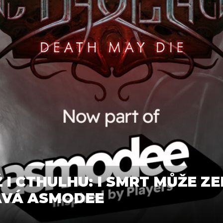
I CTHULHU: I SMRT MŮŽE Z
ÁVÁ ASMODEE