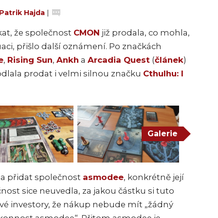
Patrik Hajda
|
kat, že společnost
CMON
již prodala, co mohla,
uaci, přišlo další oznámení. Po značkách
e
,
Rising Sun
,
Ankh
a
Arcadia Quest
(
článek
)
odlala prodat i velmi silnou značku
Cthulhu: I
Galerie
la přidat společnost
asmodee
, konkrétně její
ost sice neuvedla, za jakou částku si tuto
 své investory, že nákup nebude mít „žádný