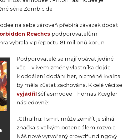
ýkonnost asmodee“. Přitom asmodee je
né série Zombicide.
odee na sebe zároveň přebírá závazek dodat
orbidden Reaches
podporovatelům
 hra vybrala v přepočtu 81 milionů korun.
Podporovatelé se mají obávat jediné
věci – vlivem změny vlastníka dojde
k oddálení dodání her, nicméně kvalita
by měla zůstat zachována. K celé věci se
vyjádřil
šéf asmodee Thomas Kœgler
následovně:
„Cthulhu: I smrt může zemřít je silná
značka s velkým potenciálem rozvoje.
a
Náš nově vytvořený crowdfundingový