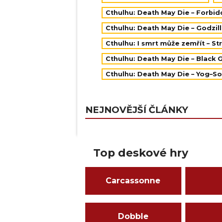
Cthulhu: Death May Die – Forbi
Cthulhu: Death May Die – Godzil
Cthulhu: I smrt může zemřít – S
Cthulhu: Death May Die – Black
Cthulhu: Death May Die – Yog–S
NEJNOVĚJŠÍ ČLÁNKY
Top deskové hry
Carcassonne
Dobble