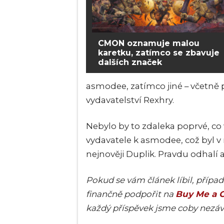
CMON oznamuje malou
karetku, zatímco se zbavuje
dalších značek
asmodee, zatímco jiné – včetně
vydavatelství Rexhry.
Nebylo by to zdaleka poprvé, co
vydavatele k asmodee, což byl v 
nejnověji Duplik. Pravdu odhalí a
Pokud se vám článek líbil, příp
finančně podpořit na
Buy Me a C
každý příspěvek jsme coby nezáv