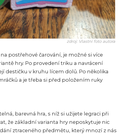
zdroj: Vlastní foto autora
u na postřehové čarování, je možné si více
riantě hry. Po provedení triku a navrácení
ejí destičku v kruhu lícem dolů. Po několika
ráčků a je třeba si před položením ruky
ná, barevná hra, s níž si užijete legraci při
at, že základní varianta hry neposkytuje nic
edání ztraceného předmětu, který mnozí z nás