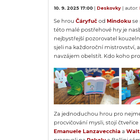
10. 9. 2025 17:00
|
Deskovky
| autor:
Se hrou
Čáryfuč
od
Mindoku
se 
této malé postřehové hry je nasb
nejbystřejší pozorovatel kouzeln
sjeli na každoroční mistrovství, a
navzájem obelstít. Kdo koho pr
Za jednoduchou hrou pro nejmenš
procvičování mysli, stojí čtveřic
Emanuele Lanzavecchia
a
Walt