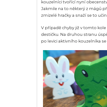
kouzelníci tvořící nyní obecenstv
Jakmile na to některý z mágů př
zmizelé hračky a snaží se to učini
V případě chyby již v tomto kol
destičku. Na druhou stranu úspě
po levici aktivního kouzelníka s