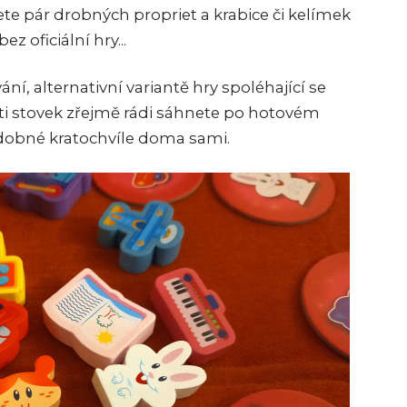
ete pár drobných propriet a krabice či kelímek
z oficiální hry...
í, alternativní variantě hry spoléhající se
ti stovek zřejmě rádi sáhnete po hotovém
dobné kratochvíle doma sami.