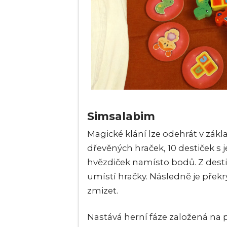
Simsalabim
Magické klání lze odehrát v základ
dřevěných hraček, 10 destiček s j
hvězdiček namísto bodů. Z desti
umístí hračky. Následně je překr
zmizet.
Nastává herní fáze založená na p