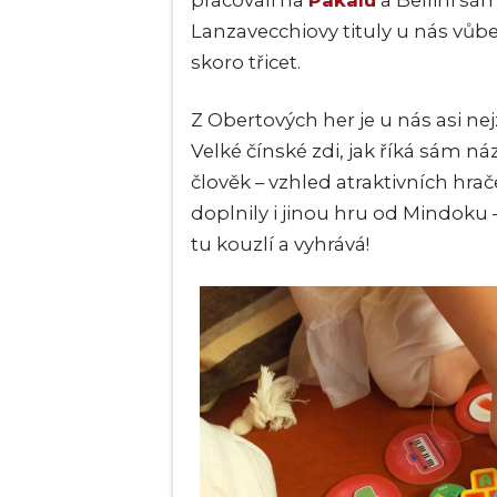
pracovali na
Pakalu
a Bellini s
Lanzavecchiovy tituly u nás vůbe
skoro třicet.
Z Obertových her je u nás asi n
Velké čínské zdi, jak říká sám náze
člověk – vzhled atraktivních hra
doplnily i jinou hru od Mindoku 
tu kouzlí a vyhrává!