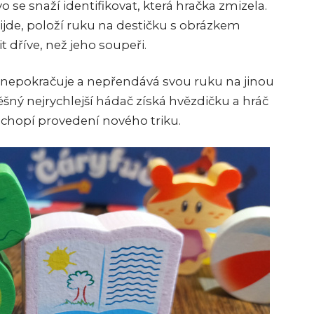
o se snaží identifikovat, která hračka zmizela.
ijde, položí ruku na destičku s obrázkem
t dříve, než jeho soupeři.
e nepokračuje a nepřendává svou ruku na jinou
šný nejrychlejší hádač získá hvězdičku a hráč
e chopí provedení nového triku.