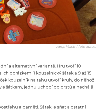
zdroj: Vlastní foto autora
ní a alternativní variantě. Hru tvoří 10
ejich obrázkem, 1 kouzelnický šátek a 9 až 15
ček kouzelník na tahu utvoří kruh, do něhož
yje šátkem, jednu uchopí do prstů a nechá ji
ostřehu a paměti. Šátek je sňat a ostatní