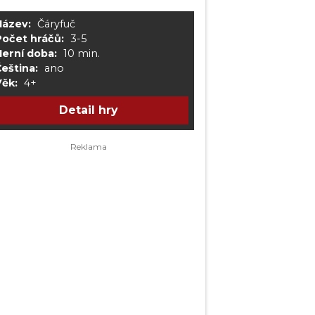
Název:
Čáryfuč
Počet hráčů:
3-5
Herní doba:
10 min.
eština:
ano
Věk:
4+
Detail hry