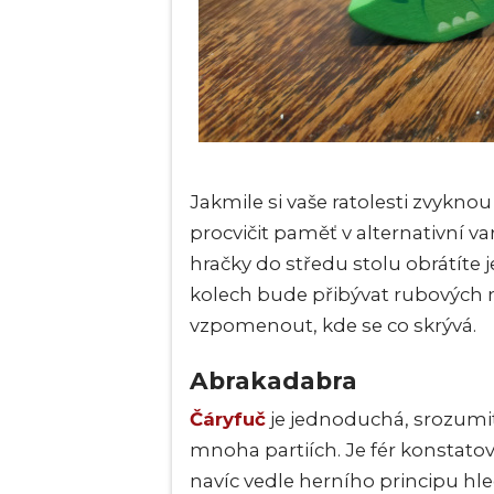
Jakmile si vaše ratolesti zvykno
procvičit paměť v alternativní va
hračky do středu stolu obrátíte j
kolech bude přibývat rubových m
vzpomenout, kde se co skrývá.
Abrakadabra
Čáryfuč
je jednoduchá, srozumitel
mnoha partiích. Je fér konstatov
navíc vedle herního principu hl