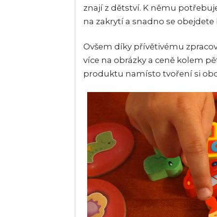
znají z dětství. K němu potřebuj
na zakrytí a snadno se obejdete be
Ovšem díky přívětivému zpracován
více na obrázky a ceně kolem pě
produktu namísto tvoření si ob