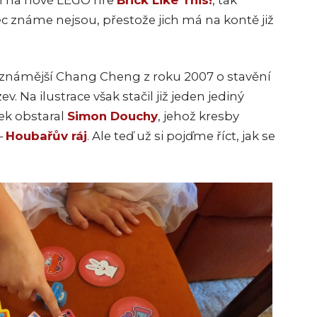
ám na nové LEGO hře
Brick Like This!
, tak
c známe nejsou, přestože jich má na kontě již
ejznámější Chang Cheng z roku 2007 o stavění
v. Na ilustrace však stačil již jeden jediný
ček obstaral
Simon Douchy
, jehož kresby
–
Houbařův ráj
. Ale teď už si pojďme říct, jak se