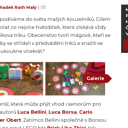
Radek Rath Malý
|
podíváme do světa malých kouzelníků. Cílem
írat co nejvíce hvězdiček, které získává vždy
Č
íkova triku. Obecenstvo tvoří mágové, kteří se
by se střídali v předvádění triků a snažili se
oukoukne vícekrát?
Galerie
í, která může přijít vhod i seniorům pro
e autorů
Luca Bellini
,
Luca Borsa
,
Carlo
er Obert
. Zatímco Bellini společně s Borsou