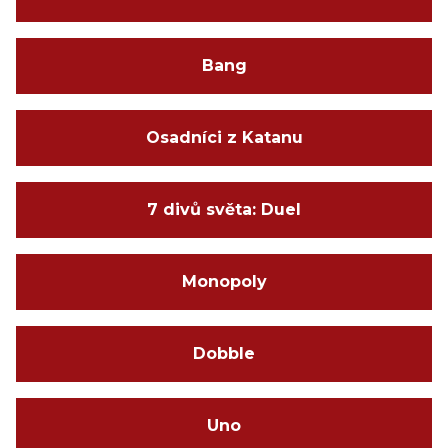
Bang
Osadníci z Katanu
7 divů světa: Duel
Monopoly
Dobble
Uno