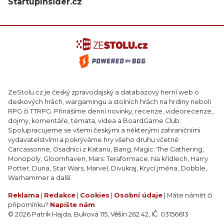
StartupInsider.cz
ZeStolu.cz je český zpravodajský a databázový herní web o
deskových hrách, wargamingu a stolních hrách na hrdiny neboli
RPG či TTRPG. Přinášíme denní novinky, recenze, videorecenze,
dojmy, komentáře, témata, videa a BoardGame Club.
Spolupracujeme se všemi českými a některými zahraničními
vydavatelstvími a pokrýváme hry všeho druhu včetně
Carcassonne, Osadníci z Katanu, Bang, Magic: The Gathering,
Monopoly, Gloomhaven, Mars: Teraformace, Na křídlech, Harry
Potter, Duna, Star Wars, Marvel, Divukraj, Krycí jména, Dobble,
Warhammer a další.
Reklama
|
Redakce
|
Cookies
|
Osobní údaje
| Máte námět či
připomínku?
Napište nám
© 2026 Patrik Hajda, Buková 115, Věšín 262 42, IČ: 03156613