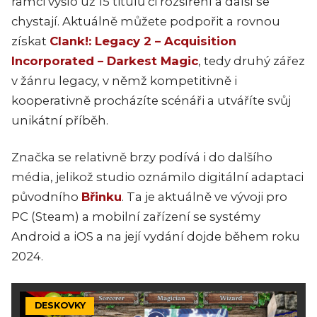
rámci vyšlo už 15 titulů či rozšíření a další se
chystají. Aktuálně můžete podpořit a rovnou
získat
Clank!: Legacy 2 – Acquisition
Incorporated – Darkest Magic
, tedy druhý zářez
v žánru legacy, v němž kompetitivně i
kooperativně procházíte scénáři a utváříte svůj
unikátní příběh.
Značka se relativně brzy podívá i do dalšího
média, jelikož studio oznámilo digitální adaptaci
původního
Břinku
. Ta je aktuálně ve vývoji pro
PC (Steam) a mobilní zařízení se systémy
Android a iOS a na její vydání dojde během roku
2024.
DESKOVKY