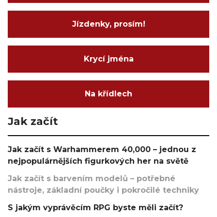
Jízdenky, prosím!
Krycí jména
Na křídlech
Jak začít
Jak začít s Warhammerem 40,000 – jednou z
nejpopulárnějších figurkových her na světě
Jak začít s barvením modelů – potřebné
nástroje, základní poučky i pokročilé techniky
S jakým vyprávěcím RPG byste měli začít?