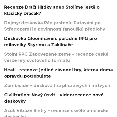
Recenze Dračí Hlídky aneb Stojíme ještě o
klasický Dračák?
Dojmy: deskovka Pán prstenů: Putování po
Středozemi je povinností fanoušků předlohy
Deskovka Gloomhaven: pořádné RPG pro
milovníky Skyrimu a Zaklínače
Stolní RPG Zapovězené země – recenze české
verze hry světového formátu
Heat – recenze jediné závodní hry, kterou doma
opravdu potřebujete
Zombicide – desková hra plná živých i mrtvých
Civilization: Nový úsvit – videorecenze nové
deskovky
Azul: Vitráže Sintry - recenze skvělé umělecké
deskovky