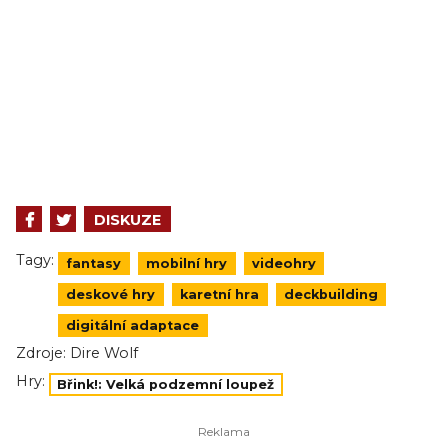
DISKUZE
Tagy:
fantasy
mobilní hry
videohry
deskové hry
karetní hra
deckbuilding
digitální adaptace
Zdroje:
Dire Wolf
Hry:
Břink!: Velká podzemní loupež