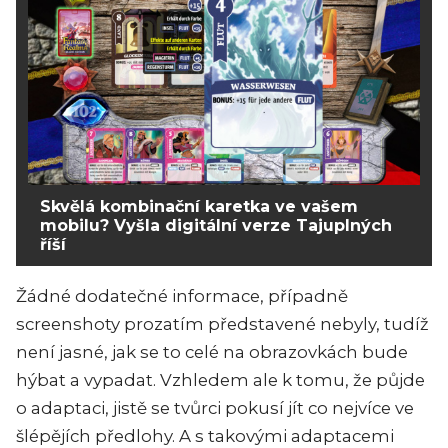
Skvělá kombinační karetka ve vašem
mobilu? Vyšla digitální verze Tajuplných
říší
Žádné dodatečné informace, případně
screenshoty prozatím představené nebyly, tudíž
není jasné, jak se to celé na obrazovkách bude
hýbat a vypadat. Vzhledem ale k tomu, že půjde
o adaptaci, jistě se tvůrci pokusí jít co nejvíce ve
šlépějích předlohy. A s takovými adaptacemi