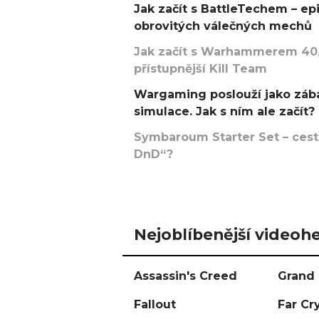
Jak začít s BattleTechem – ep
obrovitých válečných mechů
Jak začít s Warhammerem 40,
přístupnější Kill Team
Wargaming poslouží jako zába
simulace. Jak s ním ale začít?
Symbaroum Starter Set – cesta
DnD“?
Nejoblíbenější videohe
Assassin's Creed
Grand 
Fallout
Far Cr