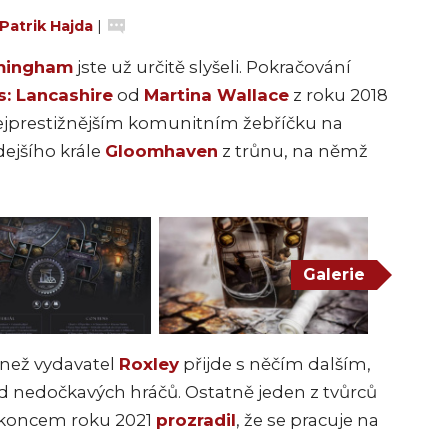
Patrik Hajda
|
rmingham
jste už určitě slyšeli. Pokračování
s: Lancashire
od
Martina Wallace
z roku 2018
nejprestižnějším komunitním žebříčku na
dejšího krále
Gloomhaven
z trůnu, na němž
Galerie
 než vydavatel
Roxley
přijde s něčím dalším,
ad nedočkavých hráčů. Ostatně jeden z tvůrců
 koncem roku 2021
prozradil
, že se pracuje na