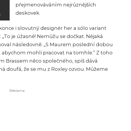
přejmenováváním nejrůznějších
deskovek.
m
once i slovutný designér her a sólo variant
k: „To je úžasné! Nemůžu se dočkat. Nějaká
agoval následovně: „S Maurem poslední dobou
e, abychom mohli pracovat na tomhle.“ Z toho
vým Brassem něco společného, spíš dává
žná doufá, že se mu z Roxley ozvou. Můžeme