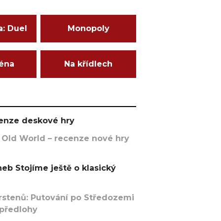
a: Duel
Monopoly
ména
Na křídlech
ecenze deskové hry
 Old World – recenze nové hry
eb Stojíme ještě o klasický
rstenů: Putování po Středozemi
 předlohy