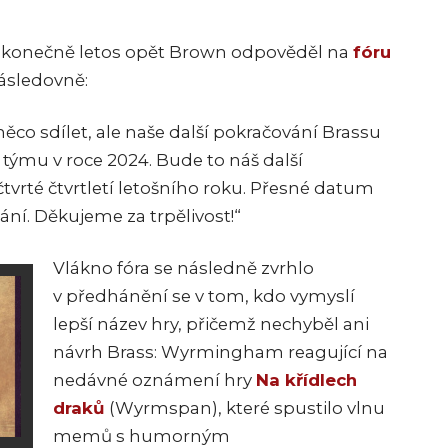
až konečně letos opět Brown odpověděl na
fóru
ásledovně:
ěco sdílet, ale naše další pokračování Brassu
 týmu v roce 2024. Bude to náš další
čtvrté čtvrtletí letošního roku. Přesné datum
vání. Děkujeme za trpělivost!“
Vlákno fóra se následně zvrhlo
v předhánění se v tom, kdo vymyslí
lepší název hry, přičemž nechyběl ani
návrh Brass: Wyrmingham reagující na
nedávné oznámení hry
Na křídlech
draků
(Wyrmspan), které spustilo vlnu
memů s humorným