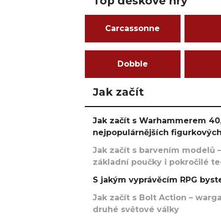
Top deskové hry
Carcassonne
Dobble
Jak začít
Jak začít s Warhammerem 40,
nejpopulárnějších figurkových
Jak začít s barvením modelů –
základní poučky i pokročilé t
S jakým vyprávěcím RPG byste
Jak začít s Bolt Action – w
druhé světové války