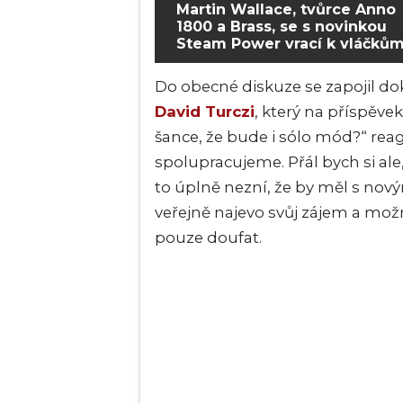
Martin Wallace, tvůrce Anno
1800 a Brass, se s novinkou
Steam Power vrací k vláčků
Do obecné diskuze se zapojil dok
David Turczi
, který na příspěve
šance, že bude i sólo mód?“ re
spolupracujeme. Přál bych si al
to úplně nezní, že by měl s no
veřejně najevo svůj zájem a mo
pouze doufat.