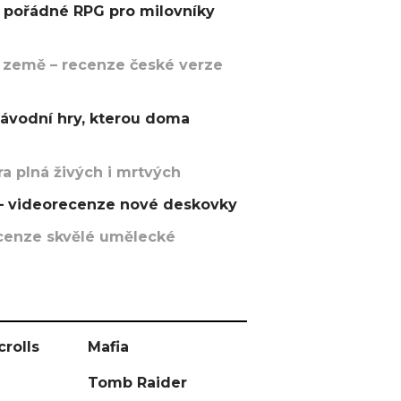
pořádné RPG pro milovníky
 země – recenze české verze
závodní hry, kterou doma
a plná živých i mrtvých
t – videorecenze nové deskovky
recenze skvělé umělecké
crolls
Mafia
Tomb Raider