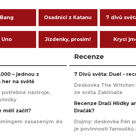
Bang
Osadníci z Katanu
7 divů svět
Uno
Jízdenky, prosím!
Krycí j
Recenze
000 – jednou z
7 Divů světa: Duel - r
 her na světě
Deskovka The Witcher:
 potřebné nástroje,
ze světa Zaklínače
echniky
Recenze Dračí Hlídky an
 měli začít?
Dračák?
argamingem zasazeným do
Dojmy: deskovka Pán p
je povinností fanoušků