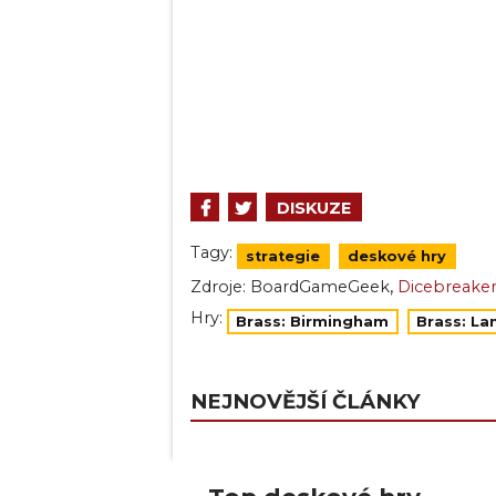
DISKUZE
Tagy:
strategie
deskové hry
,
Zdroje:
BoardGameGeek
Dicebreake
Hry:
Brass: Birmingham
Brass: La
NEJNOVĚJŠÍ ČLÁNKY