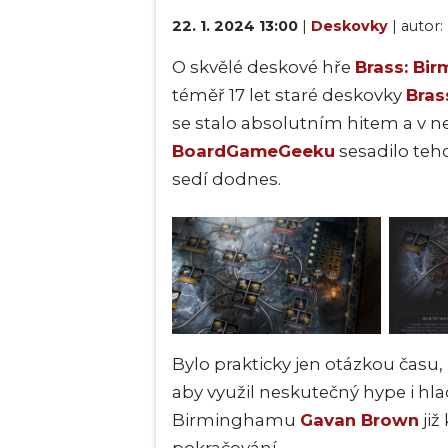
22. 1. 2024 13:00
|
Deskovky
| autor:
O skvělé deskové hře
Brass: Bi
téměř 17 let staré deskovky
Bras
se stalo absolutním hitem a v 
BoardGameGeeku
sesadilo teh
sedí dodnes.
Bylo prakticky jen otázkou času,
aby využil neskutečný hype i hl
Birminghamu
Gavan Brown
již