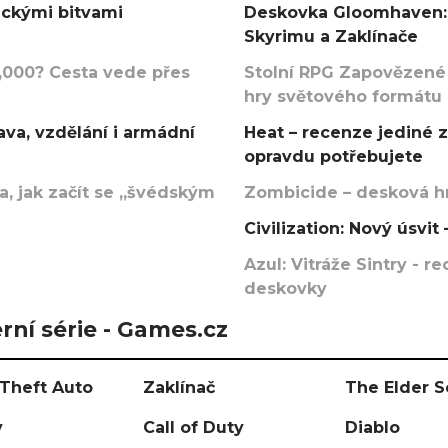
ickými bitvami
Deskovka Gloomhaven: 
Skyrimu a Zaklínače
000? Cesta vede přes
Stolní RPG Zapovězené
hry světového formátu
va, vzdělání i armádní
Heat – recenze jediné 
opravdu potřebujete
, jak začít se „švédským
Zombicide – desková hr
Civilization: Nový úsvi
Azul: Vitráže Sintry - 
deskovky
rní série - Games.cz
Theft Auto
Zaklínač
The Elder S
y
Call of Duty
Diablo