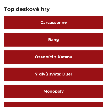
Top deskové hry
Carcassonne
Bang
Osadníci z Katanu
7 divů světa: Duel
Monopoly