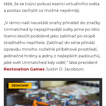
těšit, že se tvůrci pokusí esenci virtuálního světa
a postav zachytit co možná nejvěrněji.
„V rámci naší neustálé snahy přinášet do značky
Unmatched ty nejzajímavější světy jsme po této
licenci skočili podobně jako zaklínač po stopě
strašlivého nepřítele. Zaklínač do série přináší
opravdu mnoho: rozlehlé příběhové prostředí,
jedinečné hrdiny a jedny z nejlepších padouchů,
jaké svět Unmatched kdy viděl,“ láká prezident
Restoration Games
Justin D. Jacobson.
DESKOVKY