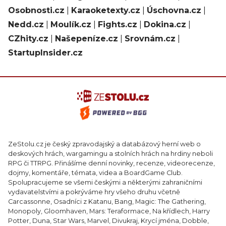
Osobnosti.cz
|
Karaoketexty.cz
|
Úschovna.cz
|
Nedd.cz
|
Moulík.cz
|
Fights.cz
|
Dokina.cz
|
CZhity.cz
|
Našepeníze.cz
|
Srovnám.cz
|
StartupInsider.cz
ZeStolu.cz je český zpravodajský a databázový herní web o
deskových hrách, wargamingu a stolních hrách na hrdiny neboli
RPG či TTRPG. Přinášíme denní novinky, recenze, videorecenze,
dojmy, komentáře, témata, videa a BoardGame Club.
Spolupracujeme se všemi českými a některými zahraničními
vydavatelstvími a pokrýváme hry všeho druhu včetně
Carcassonne, Osadníci z Katanu, Bang, Magic: The Gathering,
Monopoly, Gloomhaven, Mars: Teraformace, Na křídlech, Harry
Potter, Duna, Star Wars, Marvel, Divukraj, Krycí jména, Dobble,