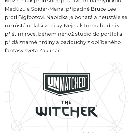
Můžete tak proti sobě postavit třeba mytickou
Medúzu a Spider-Mana, případně Bruce Lee
proti Bigfootovi. Nabídka je bohatá a neustále se
rozrůstá o další značky. Nejinak tomu bude i v
příštím roce, během něhož studio do portfolia
přidá známé hrdiny a padouchy z oblíbeného
fantasy světa Zaklínač.