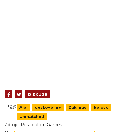
DISKUZE
Tagy:
Albi
deskové hry
Zaklínač
bojové
Unmatched
Zdroje:
Restoration Games