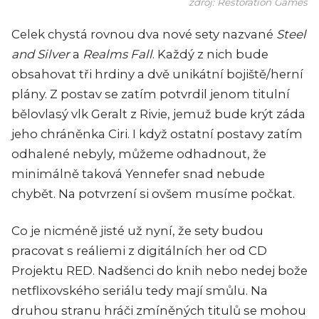
zdroj: Restoration Games
Celek chystá rovnou dva nové sety nazvané
Steel
and Silver
a
Realms Fall
. Každý z nich bude
obsahovat tři hrdiny a dvě unikátní bojiště/herní
plány. Z postav se zatím potvrdil jenom titulní
bělovlasý vlk Geralt z Rivie, jemuž bude krýt záda
jeho chráněnka Ciri. I když ostatní postavy zatím
odhalené nebyly, můžeme odhadnout, že
minimálně taková Yennefer snad nebude
chybět. Na potvrzení si ovšem musíme počkat.
Co je nicméně jisté už nyní, že sety budou
pracovat s reáliemi z digitálních her od CD
Projektu RED. Nadšenci do knih nebo nedej bože
netflixovského seriálu tedy mají smůlu. Na
druhou stranu hráči zmíněných titulů se mohou