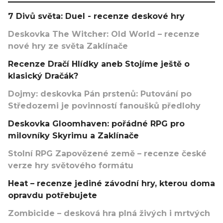
7 Divů světa: Duel - recenze deskové hry
Deskovka The Witcher: Old World – recenze
nové hry ze světa Zaklínače
Recenze Dračí Hlídky aneb Stojíme ještě o
klasický Dračák?
Dojmy: deskovka Pán prstenů: Putování po
Středozemi je povinností fanoušků předlohy
Deskovka Gloomhaven: pořádné RPG pro
milovníky Skyrimu a Zaklínače
Stolní RPG Zapovězené země – recenze české
verze hry světového formátu
Heat – recenze jediné závodní hry, kterou doma
opravdu potřebujete
Zombicide – desková hra plná živých i mrtvých