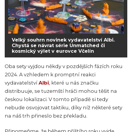
Velký souhrn novinek vydavatelství Albi.
Chystá se návrat série Unmatched či
kosmický výlet v eurovce Včelín
Oba sety vyjdou někdy v pozdějších fázích roku
2024. A vzhledem k promptní reakci
vydavatelství
Albi
, které u nás značku
distribuuje, se tuzemští hráči mohou těšit na
českou lokalizaci. V tomto případě si tedy
nebude osvojovat taktiku, díky níž některé sety
na náš trh přineslo bez překladu.
Připomeňme, že během příštího roku vyjde