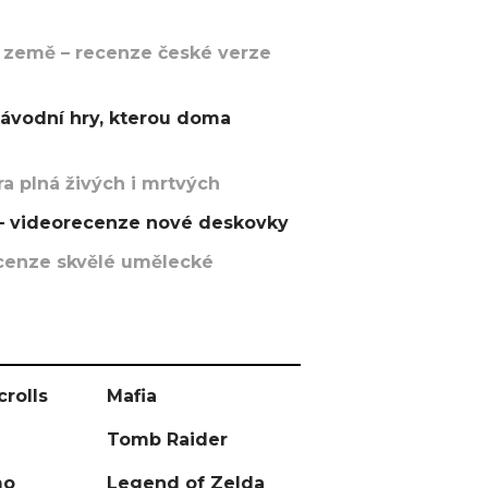
 země – recenze české verze
závodní hry, kterou doma
a plná živých i mrtvých
t – videorecenze nové deskovky
recenze skvělé umělecké
crolls
Mafia
Tomb Raider
mo
Legend of Zelda