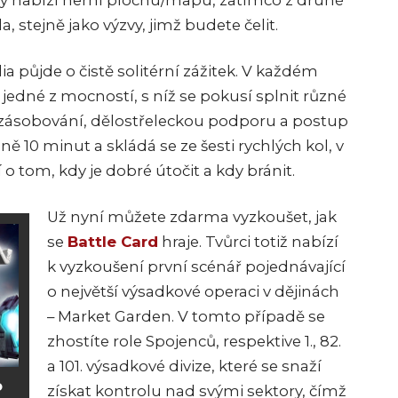
any nabízí herní plochu/mapu, zatímco z druhé
a, stejně jako výzvy, jimž budete čelit.
a půjde o čistě solitérní zážitek. V každém
 jedné z mocností, s níž se pokusí splnit různé
a zásobování, dělostřeleckou podporu a postup
ě 10 minut a skládá se ze šesti rychlých kol, v
o tom, kdy je dobré útočit a kdy bránit.
Už nyní můžete zdarma vyzkoušet, jak
se
Battle Card
hraje. Tvůrci totiž nabízí
k vyzkoušení první scénář pojednávající
o největší výsadkové operaci v dějinách
– Market Garden. V tomto případě se
zhostíte role Spojenců, respektive 1., 82.
a 101. výsadkové divize, které se snaží
o
získat kontrolu nad svými sektory, čímž