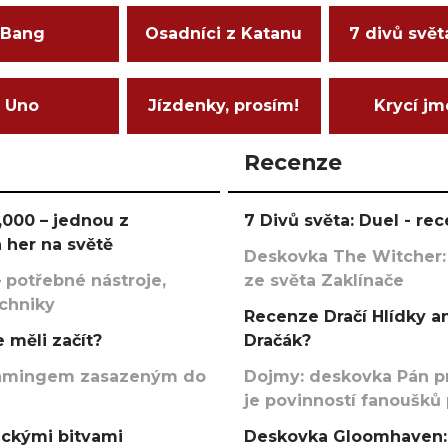
Bang
Osadníci z Katanu
7 divů svět
Uno
Jízdenky, prosím!
Krycí j
Recenze
000 – jednou z
7 Divů světa: Duel - r
 her na světě
Deskovka The Witcher:
 potřebné nástroje,
ze světa Zaklínače
echniky
Recenze Dračí Hlídky an
 měli začít?
Dračák?
argamingem zasazeným do
Dojmy: deskovka Pán p
je povinností fanoušků
ickými bitvami
Deskovka Gloomhaven: 