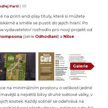
dřej Partl
|
té na print-and-play tituly, které si můžete
skárně a směle se pustit do jejich hraní. Po
se vydavatelství rozhodlo pro nový projekt od
Thompsona
(série
Odhodlaní
) a
Nilse
Galerie
hce na minimálním prostoru o velikosti jedné
mavější a největší bitvy druhé světové války, v
ných kostek. Každý scénář se odehrává na