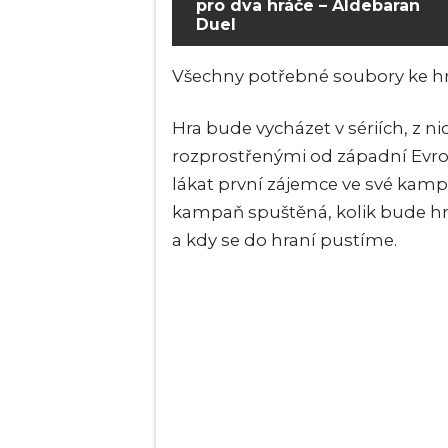
pro dva hráče – Aldebaran
Duel
Všechny potřebné soubory ke h
Hra bude vycházet v sériích, z n
rozprostřenými od západní Evrop
lákat první zájemce ve své kam
kampaň spuštěná, kolik bude hra 
a kdy se do hraní pustíme.