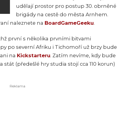
udělají prostor pro postup 30. obrněné
brigády na cestě do města Arnhem.
raní naleznete na
BoardGameGeeku
.
ichž první s několika prvními bitvami
y po severní Afriku i Tichomoří už brzy bude
pani na
Kickstarteru
. Zatím nevíme, kdy bude
stát (předešlé hry studia stojí cca 110 korun)