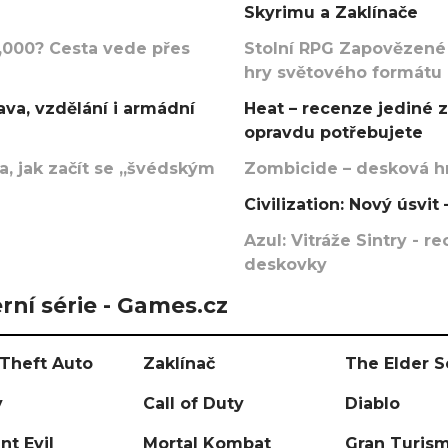
Skyrimu a Zaklínače
000? Cesta vede přes
Stolní RPG Zapovězené
hry světového formátu
va, vzdělání i armádní
Heat – recenze jediné 
opravdu potřebujete
, jak začít se „švédským
Zombicide – desková hr
Civilization: Nový úsvi
Azul: Vitráže Sintry - 
deskovky
rní série - Games.cz
Theft Auto
Zaklínač
The Elder S
y
Call of Duty
Diablo
nt Evil
Mortal Kombat
Gran Turis