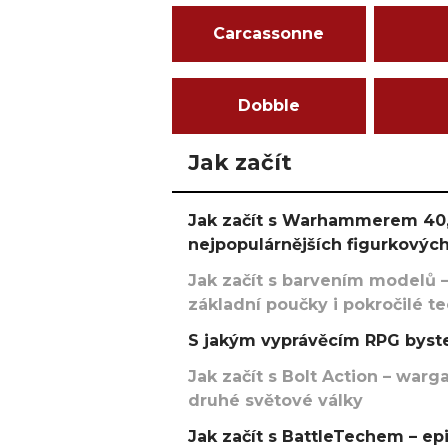
Carcassonne
Dobble
Jak začít
Jak začít s Warhammerem 40,
nejpopulárnějších figurkových
Jak začít s barvením modelů –
základní poučky i pokročilé t
S jakým vyprávěcím RPG byste
Jak začít s Bolt Action – w
druhé světové války
Jak začít s BattleTechem – ep