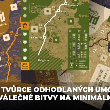
 TVŮRCE ODHODLANÝCH UMO
VÁLEČNÉ BITVY NA MINIMÁL