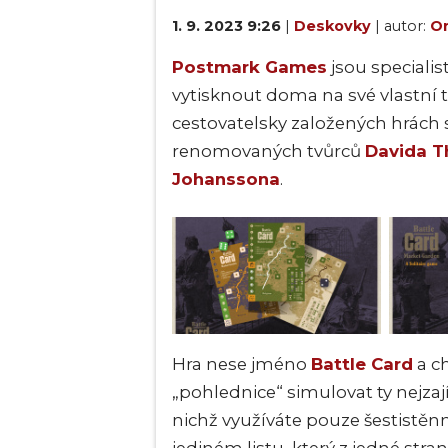
1. 9. 2023 9:26
|
Deskovky
| autor:
On
Postmark Games
jsou specialis
vytisknout doma na své vlastní ti
cestovatelsky založených hrách 
renomovaných tvůrců
Davida 
Johanssona
.
Hra nese jméno
Battle Card
a c
„pohlednice“ simulovat ty nejzají
nichž využíváte pouze šestistěn