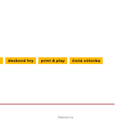
á
deskové hry
print & play
čistá sólovka