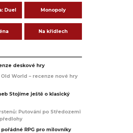
a: Duel
Monopoly
ména
Na křídlech
ecenze deskové hry
 Old World – recenze nové hry
eb Stojíme ještě o klasický
rstenů: Putování po Středozemi
 předlohy
pořádné RPG pro milovníky