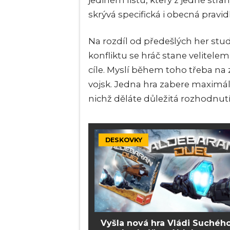
jediném listu, který z jedné str
skrývá specifická i obecná pravidl
Na rozdíl od předešlých her studi
konfliktu se hráč stane velitelem
cíle. Myslí během toho třeba n
vojsk. Jedna hra zabere maximáln
nichž děláte důležitá rozhodnutí 
DESKOVKY
Vyšla nová hra Vládi Suchéh