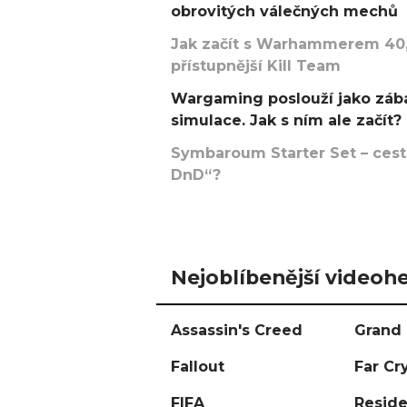
obrovitých válečných mechů
Jak začít s Warhammerem 40,
přístupnější Kill Team
Wargaming poslouží jako zába
simulace. Jak s ním ale začít?
Symbaroum Starter Set – cesta
DnD“?
Nejoblíbenější videohe
Assassin's Creed
Grand 
Fallout
Far Cr
FIFA
Reside