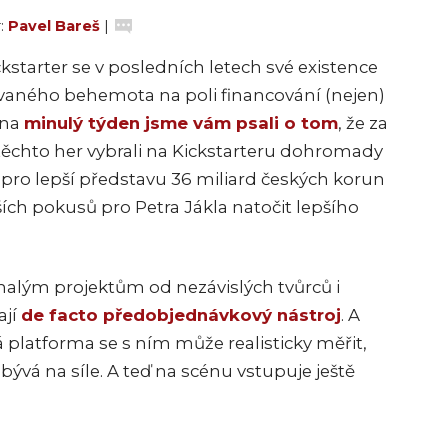
r:
Pavel Bareš
|
tarter se v posledních letech své existence
ovaného behemota na poli financování (nejen)
vna
minulý týden jsme vám psali o tom
, že za
 těchto her vybrali na Kickstarteru dohromady
(pro lepší představu 36 miliard českých korun
ších pokusů pro Petra Jákla natočit lepšího
 malým projektům od nezávislých tvůrců i
ají
de facto předobjednávkový nástroj
. A
platforma se s ním může realisticky měřit,
á na síle. A teď na scénu vstupuje ještě