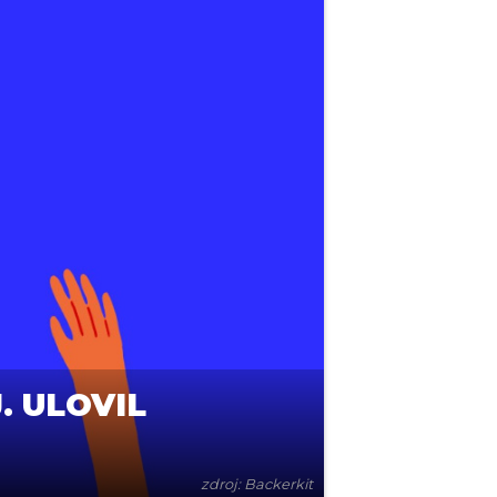
. ULOVIL
zdroj: Backerkit