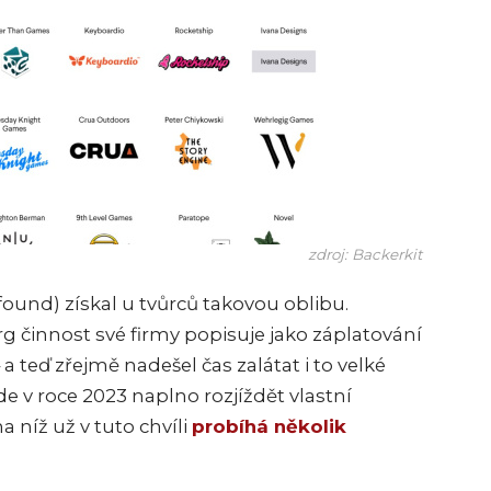
zdroj: Backerkit
found) získal u tvůrců takovou oblibu.
g činnost své firmy popisuje jako záplatování
a teď zřejmě nadešel čas zalátat i to velké
e v roce 2023 naplno rozjíždět vlastní
níž už v tuto chvíli
probíhá několik