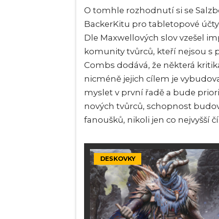
O tomhle rozhodnutí si se Sa
BackerKitu pro tabletopové účt
Dle Maxwellových slov vzešel i
komunity tvůrců, kteří nejsou s 
Combs dodává, že některá kritika
nicméně jejich cílem je vybudov
myslet v první řadě a bude priorit
nových tvůrců, schopnost budo
fanoušků, nikoli jen co nejvyšší č
DESKOVKY