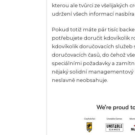
kterou ale tvůrci ze všelijakých
udržení všech informací nasb
Pokud totiž máte pár tisíc backe
potřebujete doručit kdovíkolik 
kdovíkolik doručovacích služeb
doručovacích časů, do čehož všeh
speciálními požadavky a zamítn
nějaký solidní managementový ná
neslavně neobsahuje.