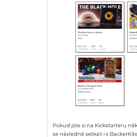
Pokud jste si na Kickstarteru ně
se následně setkali i s BackerKi