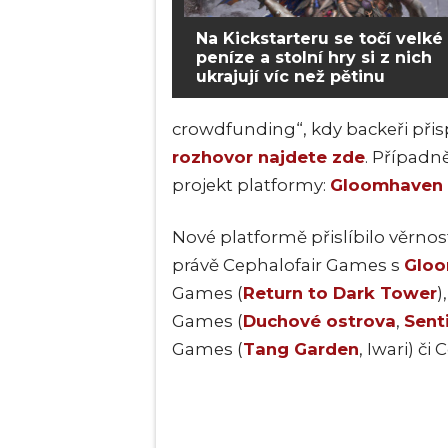
Na Kickstarteru se točí velké
peníze a stolní hry si z nich
ukrajují víc než pětinu
crowdfunding“, kdy backeři přisp
rozhovor najdete zde
. Případn
projekt platformy:
Gloomhaven
Nové platformě přislíbilo věrnos
právě Cephalofair Games s
Glo
Games (
Return to Dark Tower
)
Games (
Duchové ostrova
,
Sent
Games (
Tang Garden
, Iwari) č