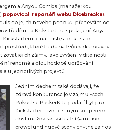
lzbergem a Anyou Combs (manažerkou
y)
popovídali reportéři webu Dicebreaker
.
mpuls do jejich nového podniku především od
prostředím na Kickstarteru spokojení. Anya
 Kickstarteru je na místě a některá ne,
at prostředí, které bude na tvůrce doopravdy
izovat jejich zájmy, jako zvýšení viditelnosti
vání renomé a dlouhodobé udržování
ísla u jednotlivých projektů.
Jedním dechem také dodávají, že
zdravá konkurence je v zájmu všech.
Pokud se BackerKitu podaří být pro
Kickstarter rovnocenným soupeřem,
dost možná se i aktuální šampion
crowdfundingové scény chytne za nos