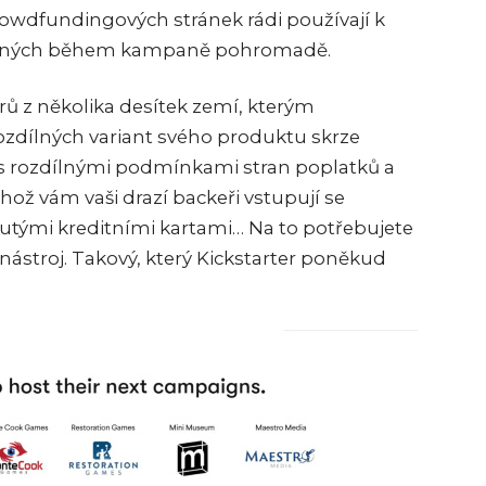
 crowdfundingových stránek rádi používají k
íraných během kampaně pohromadě.
rů z několika desítek zemí, kterým
rozdílných variant svého produktu skrze
 s rozdílnými podmínkami stran poplatků a
ož vám vaši drazí backeři vstupují se
utými kreditními kartami… Na to potřebujete
stroj. Takový, který Kickstarter poněkud