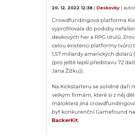
20. 12. 2022 12:38
|
Deskovky
| auto
Crowdfundingová platforma Kicks
vyprofilovala do podoby nefalš
deskových her a RPG titulů. Zro
celou existenci platformy tvůrci
1,57 miliardy amerických dolarů 
(pro ještě lepší představu 72 dal
Jana Žižku)).
Na Kickstarteru se solidně daří
velkým firmám, které si z něj děl
málokterá jiná crowdfundingová 
byť konkurenční Gamefound nabýv
BackerKit
.