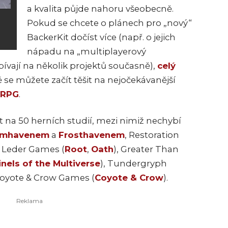
a kvalita půjde nahoru všeobecně.
Pokud se chcete o plánech pro „nový“
BackerKit dočíst více (např. o jejich
nápadu na „multiplayerový
ívají na několik projektů současně),
celý
ě se můžete začít těšit na nejočekávanější
 RPG
.
t na 50 herních studií, mezi nimiž nechybí
omhavenem
a
Frosthavenem
, Restoration
, Leder Games (
Root
,
Oath
), Greater Than
inels of the Multiverse
), Tundergryph
i Coyote & Crow Games (
Coyote & Crow
).