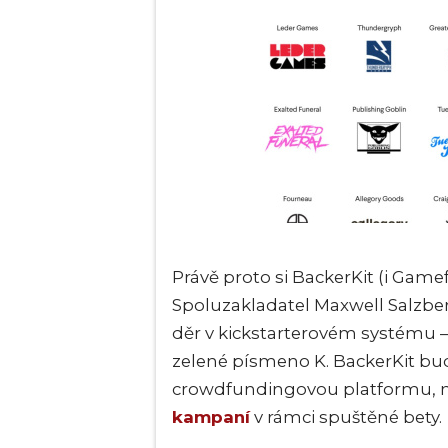
Právě proto si BackerKit (i Game
Spoluzakladatel Maxwell Salzber
děr v kickstarterovém systému – 
zelené písmeno K. BackerKit bud
crowdfundingovou platformu, na 
kampaní
v rámci spuštěné bety.