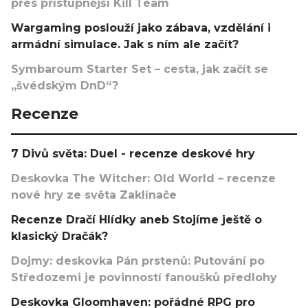
přes přístupnější Kill Team
Wargaming poslouží jako zábava, vzdělání i
armádní simulace. Jak s ním ale začít?
Symbaroum Starter Set – cesta, jak začít se
„švédským DnD“?
Recenze
7 Divů světa: Duel - recenze deskové hry
Deskovka The Witcher: Old World – recenze
nové hry ze světa Zaklínače
Recenze Dračí Hlídky aneb Stojíme ještě o
klasický Dračák?
Dojmy: deskovka Pán prstenů: Putování po
Středozemi je povinností fanoušků předlohy
Deskovka Gloomhaven: pořádné RPG pro