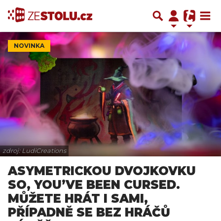
NOVINKA
zdroj: LudiCreations
ASYMETRICKOU DVOJKOVKU
SO, YOU’VE BEEN CURSED.
MŮŽETE HRÁT I SAMI,
PŘÍPADNĚ SE BEZ HRÁČŮ