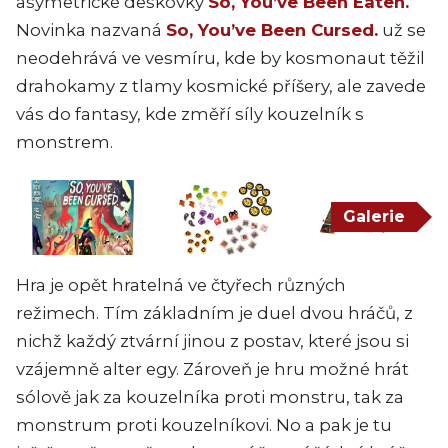
asymetrické deskovky
So, You’ve Been Eaten.
Novinka nazvaná
So, You’ve Been Cursed.
už se
neodehrává ve vesmíru, kde by kosmonaut těžil
drahokamy z tlamy kosmické příšery, ale zavede
vás do fantasy, kde změří síly kouzelník s
monstrem.
Galerie
Hra je opět hratelná ve čtyřech různých
režimech. Tím základním je duel dvou hráčů, z
nichž každý ztvární jinou z postav, které jsou si
vzájemně alter egy. Zároveň je hru možné hrát
sólově jak za kouzelníka proti monstru, tak za
monstrum proti kouzelníkovi. No a pak je tu