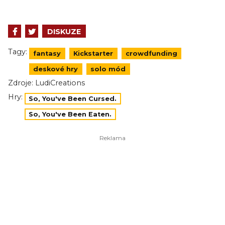
DISKUZE
Tagy:
fantasy
Kickstarter
crowdfunding
deskové hry
solo mód
Zdroje:
LudiCreations
Hry:
So, You've Been Cursed.
So, You've Been Eaten.