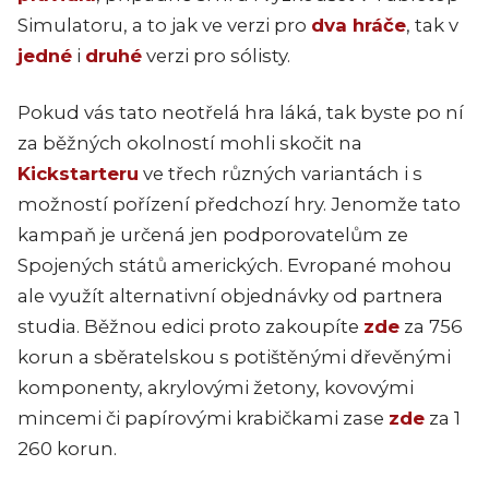
Simulatoru, a to jak ve verzi pro
dva hráče
, tak v
jedné
i
druhé
verzi pro sólisty.
Pokud vás tato neotřelá hra láká, tak byste po ní
za běžných okolností mohli skočit na
Kickstarteru
ve třech různých variantách i s
možností pořízení předchozí hry. Jenomže tato
kampaň je určená jen podporovatelům ze
Spojených států amerických. Evropané mohou
ale využít alternativní objednávky od partnera
studia. Běžnou edici proto zakoupíte
zde
za 756
korun a sběratelskou s potištěnými dřevěnými
komponenty, akrylovými žetony, kovovými
mincemi či papírovými krabičkami zase
zde
za 1
260 korun.