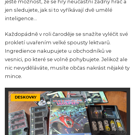
ještě možnost, že se hry neúčastní žádný hráč a
jen sledujete, jak si to vyříkávají dvě umělé
inteligence…
Každopádně v roli čaroděje se snažíte vyléčit své
prokletí uvařením velké spousty lektvarů.
Ingredience nakupujete u obchodníků ve
vesnici, po které se volně pohybujete. Jelikož ale
nic nevyděláváte, musíte občas nakrást nějaké ty
mince.
DESKOVKY